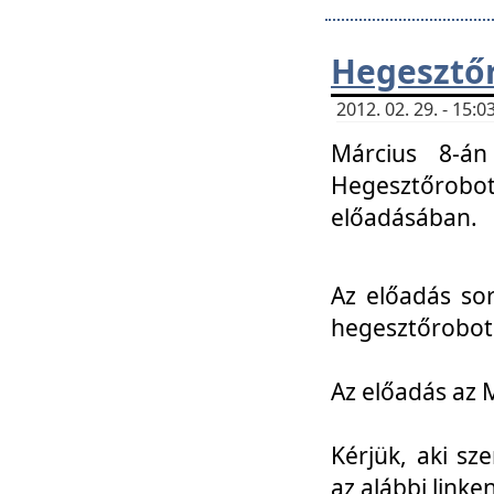
Hegesztőr
2012. 02. 29. - 15:
Március 8-án
Hegesztőrobo
előadásában.
Az előadás so
hegesztőroboto
Az előadás az 
Kérjük, aki sz
az alábbi linken