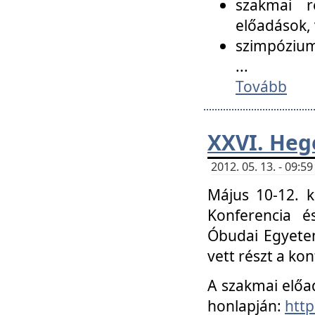
szakmai r
előadások, 
szimpózium
...
Tovább
XXVI. Heg
2012. 05. 13. - 09:
Május 10-12. k
Konferencia é
Óbudai Egyetem
vett részt a ko
A szakmai előa
honlapján:
http