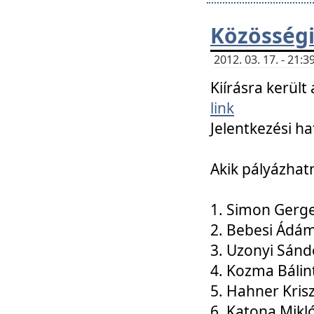
Közösségi
2012. 03. 17. - 21
Kiírásra kerül
link
Jelentkezési ha
Akik pályázhat
1. Simon Gerge
2. Bebesi Ádá
3. Uzonyi Sánd
4. Kozma Bálin
5. Hahner Kris
6. Katona Mikl