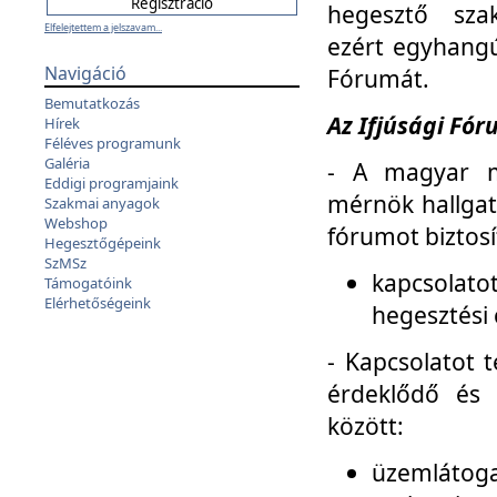
hegesztő sza
Elfelejtettem a jelszavam...
ezért egyhangú
Navigáció
Fórumát.
Bemutatkozás
Az Ifjúsági Fóru
Hírek
Féléves programunk
Galéria
- A magyar m
Eddigi programjaink
mérnök hallgat
Szakmai anyagok
Webshop
fórumot biztosí
Hegesztőgépeink
SzMSz
kapcsolat
Támogatóink
Elérhetőségeink
hegesztési 
- Kapcsolatot t
érdeklődő és 
között:
üzemlátoga