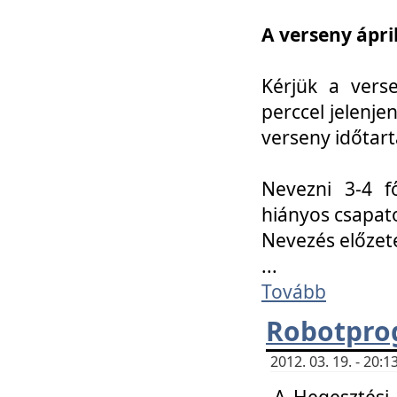
A verseny ápril
Kérjük a vers
perccel jelenje
verseny időtar
Nevezni 3-4 f
hiányos csapat
Nevezés előze
...
Tovább
Robotpro
2012. 03. 19. - 20:
A Hegesztési S