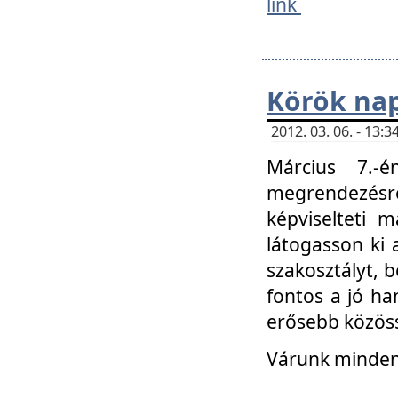
link
Körök na
2012. 03. 06. - 13
Március 7.-
megrendezésre
képviselteti 
látogasson ki 
szakosztályt, b
fontos a jó ha
erősebb közöss
Várunk mindenk