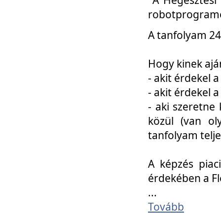
robotprogramo
A tanfolyam 24
Hogy kinek ajá
- akit érdekel 
- akit érdekel
- aki szeretne 
közül (van ol
tanfolyam telje
A képzés piac
érdekében a F
...
Tovább