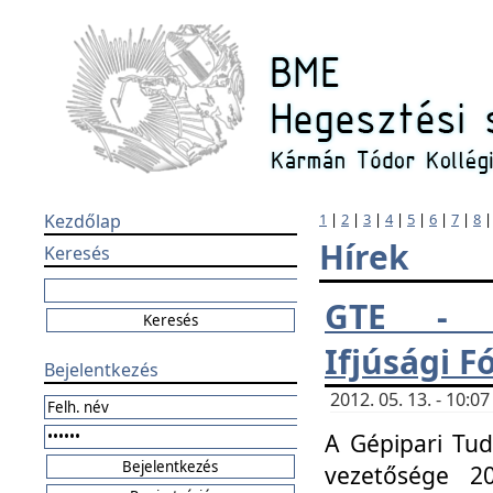
Kezdőlap
1
|
2
|
3
|
4
|
5
|
6
|
7
|
8
Hírek
Keresés
GTE - H
Ifjúsági 
Bejelentkezés
2012. 05. 13. - 10:
A Gépipari Tu
vezetősége 20