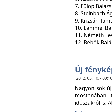
7. Fülöp Balázs
8. Steinbach Á
9. Krizsán Tam
10. Lammel Ba
11. Németh Le
12. Bebők Balá
Új fényké
2012. 03. 10. - 09
Nagyon sok új 
mostanában t
időszakról is. A