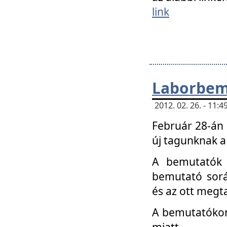
link
Laborbem
2012. 02. 26. - 11:
Február 28-án
új tagunknak a
A bemutatók 
bemutató sorá
és az ott megta
A bemutatókon 
miatt.