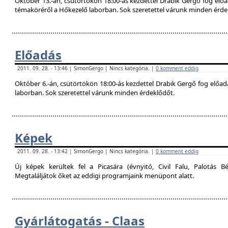
Október 13.-án, csütörtökön 18:00-ás kezdettel Drabik Gergő fog előa
témaköréről a Hőkezelő laborban. Sok szeretettel várunk minden érde
Előadás
2011. 09. 28. - 13:46 | SimonGergo | Nincs kategória. |
0 komment eddig
Október 6.-án, csütörtökön 18:00-ás kezdettel Drabik Gergő fog előadás
laborban. Sok szeretettel várunk minden érdeklődőt.
Képek
2011. 09. 28. - 13:42 | SimonGergo | Nincs kategória. |
0 komment eddig
Új képek kerültek fel a Picasára (évnyitó, Civil Falu, Palotás Bé
Megtaláljátok őket az eddigi programjaink menüpont alatt.
Gyárlátogatás - Claas