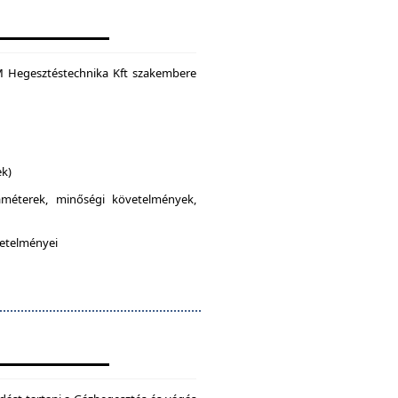
M Hegesztéstechnika Kft szakembere
ek)
raméterek, minőségi követelmények,
vetelményei