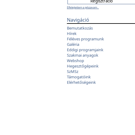
Elfelejtettem a jelszavam...
Navigáció
Bemutatkozás
Hírek
Féléves programunk
Galéria
Eddigi programjaink
Szakmai anyagok
Webshop
Hegesztőgépeink
SzMSz
Támogatóink
Elérhetőségeink