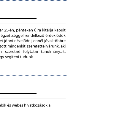
25-én, pénteken újra kitárja kapuit
ú végzettséggel rendelkező érdeklődők
t jönni nézelődni, ennél jóval többre
tt mindenkit szeretettel várunk, aki
 szeretné folytatni tanulmányait.
ogy segíteni tudunk
alók és webes hivatkozások a