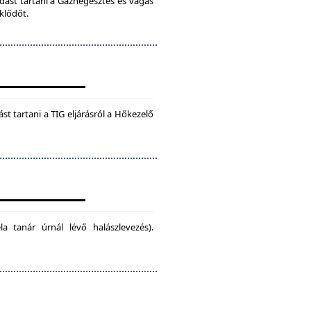
dást tartani a Gázhegesztés és vágás
klődőt.
t tartani a TIG eljárásról a Hőkezelő
la tanár úrnál lévő halászlevezés).