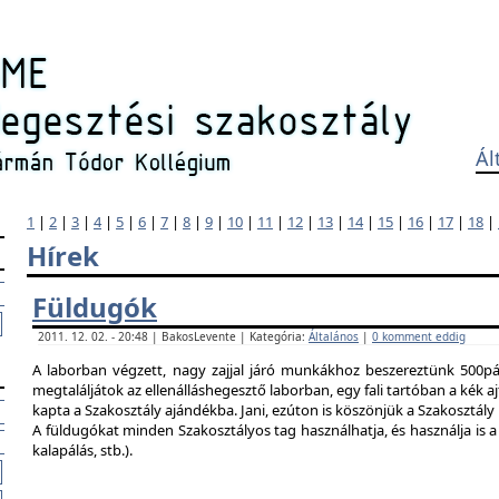
Ál
1
|
2
|
3
|
4
|
5
|
6
|
7
|
8
|
9
|
10
|
11
|
12
|
13
|
14
|
15
|
16
|
17
|
18
|
Hírek
Füldugók
2011. 12. 02. - 20:48 | BakosLevente | Kategória:
Általános
|
0 komment eddig
A laborban végzett, nagy zajjal járó munkákhoz beszereztünk 500pár
megtaláljátok az ellenálláshegesztő laborban, egy fali tartóban a kék ajt
kapta a Szakosztály ajándékba. Jani, ezúton is köszönjük a Szakosztál
A füldugókat minden Szakosztályos tag használhatja, és használja is a 
kalapálás, stb.).