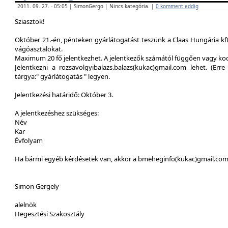
2011. 09. 27. - 05:05 | SimonGergo | Nincs kategória. |
0 komment eddig
Sziasztok!
Október 21.-én, pénteken gyárlátogatást teszünk a Claas Hungária kft
vágóasztalokat.
Maximum 20 fő jelentkezhet. A jelentkezők számától függően vagy ko
Jelentkezni a rozsavolgyibalazs.balazs(kukac)gmail.com lehet. (Erre 
tárgya:" gyárlátogatás " legyen.
Jelentkezési határidő: Október 3.
A jelentkezéshez szükséges:
Név
Kar
Évfolyam
Ha bármi egyéb kérdésetek van, akkor a bmeheginfo(kukac)gmail.com -
Simon Gergely
alelnök
Hegesztési Szakosztály