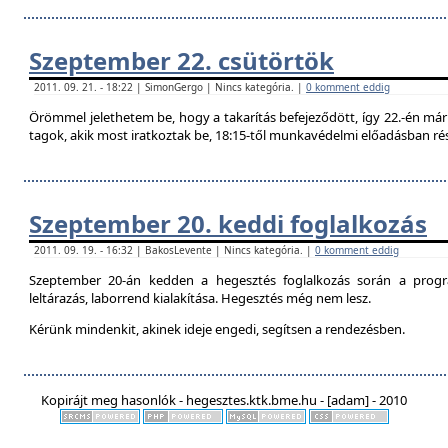
Szeptember 22. csütörtök
2011. 09. 21. - 18:22 | SimonGergo | Nincs kategória. |
0 komment eddig
Örömmel jelethetem be, hogy a takarítás befejeződött, így 22.-én már 
tagok, akik most iratkoztak be, 18:15-től munkavédelmi előadásban ré
Szeptember 20. keddi foglalkozás
2011. 09. 19. - 16:32 | BakosLevente | Nincs kategória. |
0 komment eddig
Szeptember 20-án kedden a hegesztés foglalkozás során a progr
leltárazás, laborrend kialakítása. Hegesztés még nem lesz.
Kérünk mindenkit, akinek ideje engedi, segítsen a rendezésben.
Kopirájt meg hasonlók - hegesztes.ktk.bme.hu - [adam] - 2010