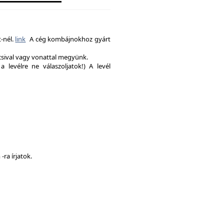
-nél.
link
A cég kombájnokhoz gyárt
csival vagy vonattal megyünk.
a levélre ne válaszoljatok!) A levél
ra írjatok.