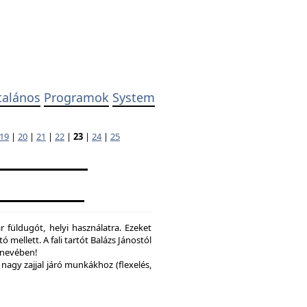
talános
Programok
System
19
|
20
|
21
|
22
|
23
|
24
|
25
 füldugót, helyi használatra. Ezeket
ó mellett. A fali tartót Balázs Jánostól
y nevében!
nagy zajjal járó munkákhoz (flexelés,