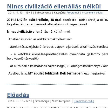
Nincs civilizáció ellenállás nélkül
2011. 11. 13. - 19:46 | BakosLevente | Kategória:
Programok
|
0 komment eddig
2011.11.17-én csütörtökön, 18 órai kezdettel
Tóth László, a REH
fog előadást tartani nekünk ellenállás-ponthegesztésről
Nincs civilizáció ellenállás nélkül
címmel.
Az előadás során az alábbi témákról lesz szó:
- áttekintés az eljárásról (eredet, alapok, eljárások, alkalmazási terület
- a kétoldali ellenállás-ponthegesztés gyakorlata (jellemző pa
befolyásoló tényezők)
- az autóipari alkalmazások sajátosságai, különleges körülményei/kö
Az előadás az
MT épület földszinti Kék termében
lesz megtartva.
Előadás
2011. 10. 07. - 12:10 | SimonGergo | Nincs kategória. |
0 komment eddig