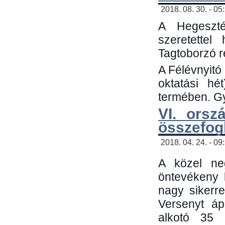
2018. 08. 30. - 05
A Hegeszté
szeretette
Tagtoborzó 
A Félévnyitó
oktatási h
termében. Gy
VI. orsz
összefog
2018. 04. 24. - 09
A közel neg
öntevékeny 
nagy sikerr
Versenyt áp
alkotó 35 h