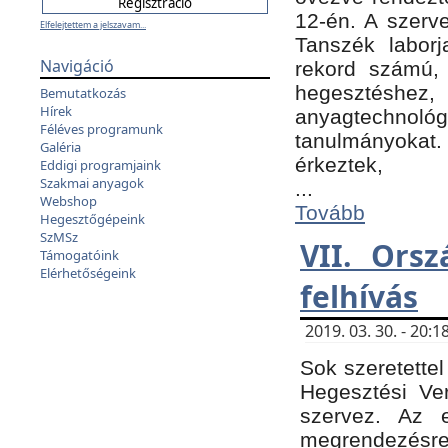
12-én. A szer
Elfelejtettem a jelszavam...
Tanszék laborj
Navigáció
rekord számú, 
hegesztéshe
Bemutatkozás
Hírek
anyagtechnológ
Féléves programunk
tanulmányokat.
Galéria
érkeztek,
Eddigi programjaink
Szakmai anyagok
...
Webshop
Tovább
Hegesztőgépeink
SzMSz
VII. Ors
Támogatóink
Elérhetőségeink
felhívás
2019. 03. 30. - 20
Sok szeretettel
Hegesztési Ve
szervez. Az 
megrendezésre 