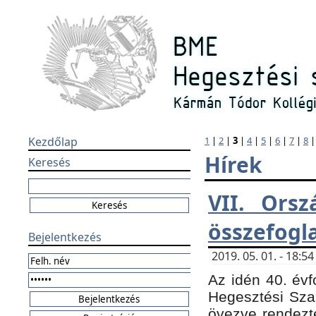
Kezdőlap
1
|
2
|
3
|
4
|
5
|
6
|
7
|
8
Hírek
Keresés
VII. Orsz
összefogl
Bejelentkezés
2019. 05. 01. - 18:
Az idén 40. évf
Hegesztési Sza
övezve rendezte