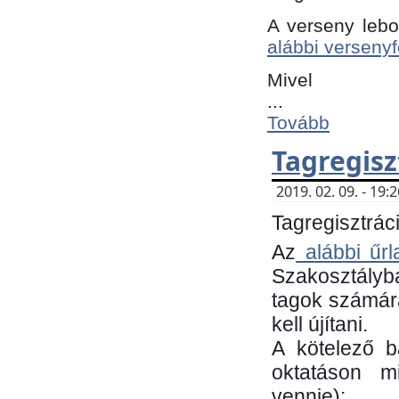
A verseny lebo
alábbi versenyf
Mivel
...
Tovább
Tagregisz
2019. 02. 09. - 19
Tagregisztráci
Az
alábbi űrl
Szakosztályb
tagok számára
kell újítani.
​A kötelező 
oktatáson m
vennie):