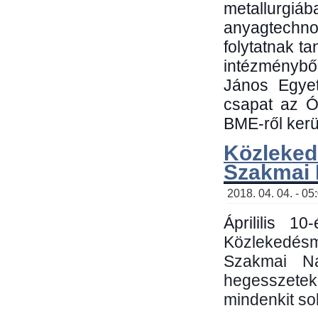
metallu
anyagtechn
folytatnak t
intézménybő
János Egyet
csapat az Ó
BME-ről kerül
Közleked
Szakmai
2018. 04. 04. - 05
Áprililis 1
Közlekedés
Szakmai N
hegesszetek 
mindenkit sok