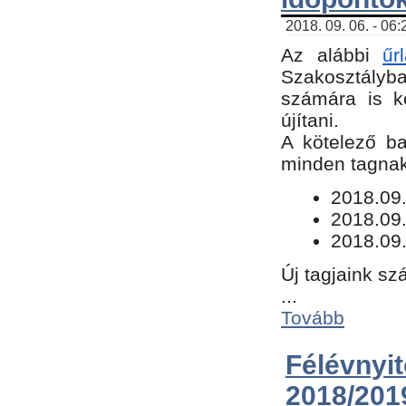
2018. 09. 06. - 06
Az alábbi
űr
Szakosztályba.
számára is k
újítani.
​A kötelező b
minden tagnak 
​2018.09
2018.09.
2018.09.
Új tagjaink sz
...
Tovább
Félévn
2018/201