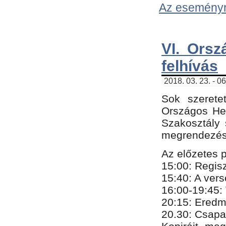
Az eseményről
VI. Orsz
felhívás
2018. 03. 23. - 0
Sok szerete
Országos He
Szakosztály 
megrendezésr
Az előzetes 
15:00: Regis
15:40: A ver
16:00-19:45:
20:
​15​
: Eredm
​20.30: Csapa