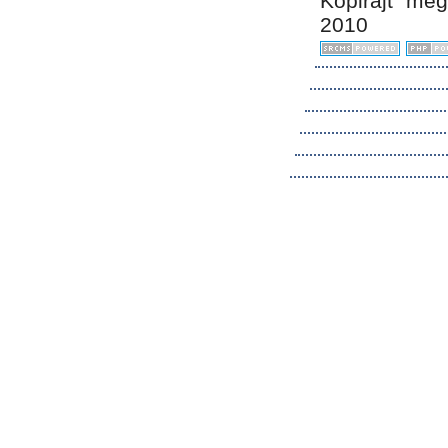
Kopirájt me
2010