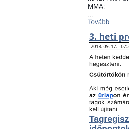
MMA:
...
Tovább
3. heti 
2018. 09. 17. - 0
A héten kedde
hegeszteni.
Csütörtökön
Aki még esetl
az
űrlap
on ér
tagok számár
kell újítani.
Tagregi
időpontok