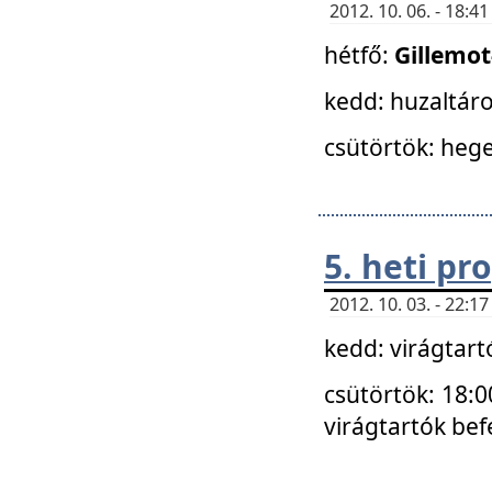
2012. 10. 06. - 18:
hétfő:
Gillemo
kedd: huzaltáro
csütörtök: hege
5. heti p
2012. 10. 03. - 22:
kedd: virágtar
csütörtök: 18:0
virágtartók bef