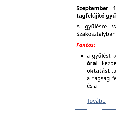
Szeptember 1
tagfelújító gy
A gyűlésre v
Szakosztályban
Fontos
:
a gyűlést 
órai
kezde
oktatást
t
a tagság f
és a
...
Tovább