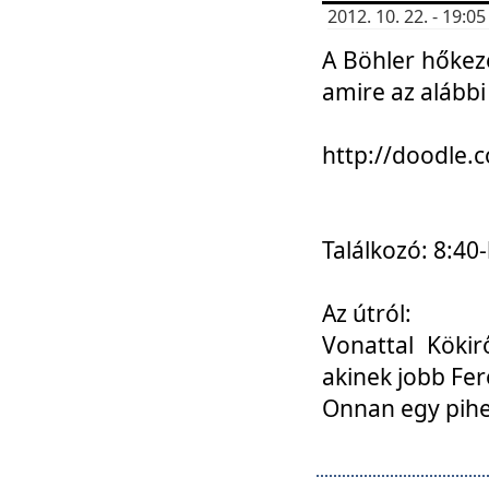
2012. 10. 22. - 19:
A Böhler hőkez
amire az alábbi
http://doodle
Találkozó: 8:40-
Az útról:
Vonattal Kökir
akinek jobb Fer
Onnan egy pihen