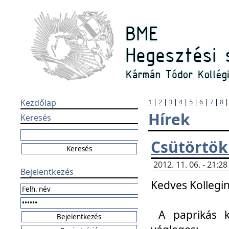
Kezdőlap
1
|
2
|
3
|
4
|
5
|
6
|
7
|
8
Hírek
Keresés
Csütörtök
2012. 11. 06. - 21:
Bejelentkezés
Kedves Kollegin
A paprikás k