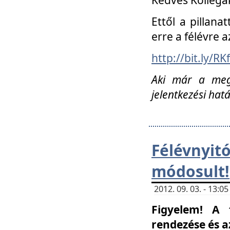
Ettől a pillana
erre a félévre a
http://bit.ly/RK
Aki már a megn
jelentkezési hat
Félévnyi
módosult!
2012. 09. 03. - 13:
Figyelem! A 
rendezése és 