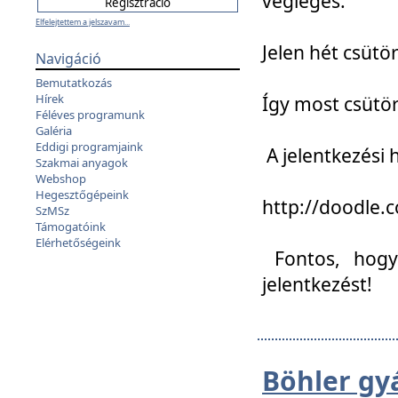
végleges:
Elfelejtettem a jelszavam...
Jelen hét csütör
Navigáció
Bemutatkozás
Hírek
Így most csütö
Féléves programunk
Galéria
Eddigi programjaink
A jelentkezési h
Szakmai anyagok
Webshop
Hegesztőgépeink
http://doodle
SzMSz
Támogatóink
Elérhetőségeink
Fontos, hogy 
jelentkezést!
Böhler gy