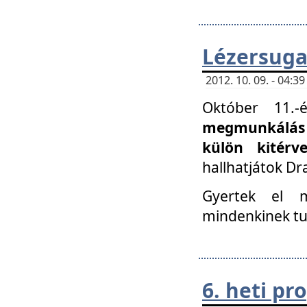
Lézersuga
2012. 10. 09. - 04:
Október 11.
megmunkálás 
külön kitér
hallhatjátok D
Gyertek el 
mindenkinek tu
6. heti p