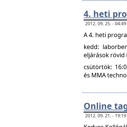
4. heti p
2012. 09. 25. - 04:
A 4. heti prog
kedd: laborbe
eljárások rövid
csütörtök: 16:
és MMA technoló
Online ta
2012. 09. 21. - 19:
Kedves Kollégá