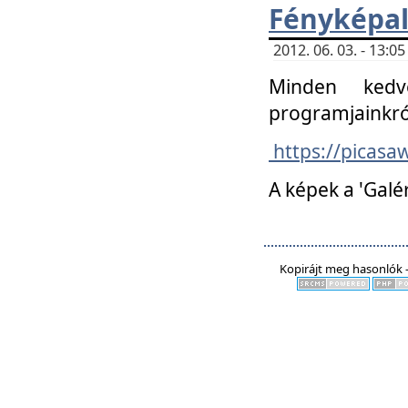
Fényképa
2012. 06. 03. - 13:
Minden kedv
programjainkró
https://picas
A képek a 'Galé
Kopirájt meg hasonlók -