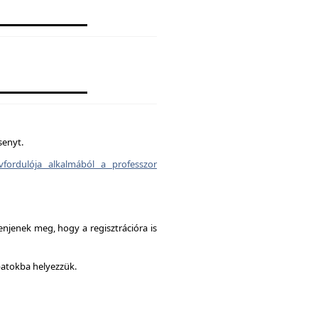
senyt.
vfordulója alkalmából a professzor
enjenek meg, hogy a regisztrációra is
patokba helyezzük.