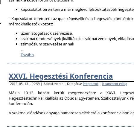
számukra közös fórumot biztosítani:
kapcsolatot teremteni a már meglevő felsőoktatásbeli hegeszté
- Kapcsolatot teremteni az ipar képviselői és a hegesztés iránt érdek
mérnökhallgatók között:
üzemlátogatások szervezése,
szakmai rendezvények (kiállítások, szakmai versenyek, előadások
szimpózium szervezése annak
...
Tovább
XXVI. Hegesztési Konferencia
2012. 05. 13. - 09:59 | BakosLevente | Kategória:
Programok
|
0 komment eddig
Május 10-12. között került megrendezésre a XXVI. Hegeszt
Hegesztéstechnikai Kiállítás az Óbudai Egyetemen. Szakosztályunk rés
konferencián.
A szakmai előadások anyaga hamarosan elérhető a konferencia honla