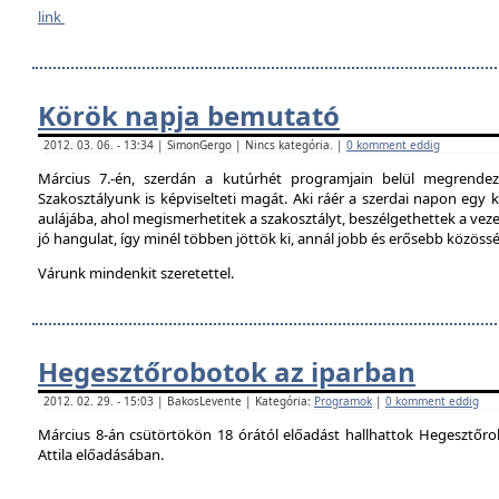
link
Körök napja bemutató
2012. 03. 06. - 13:34 | SimonGergo | Nincs kategória. |
0 komment eddig
Március 7.-én, szerdán a kutúrhét programjain belül megrendez
Szakosztályunk is képviselteti magát. Aki ráér a szerdai napon egy ki
aulájába, ahol megismerhetitek a szakosztályt, beszélgethettek a veze
jó hangulat, így minél többen jöttök ki, annál jobb és erősebb közöss
Várunk mindenkit szeretettel.
Hegesztőrobotok az iparban
2012. 02. 29. - 15:03 | BakosLevente | Kategória:
Programok
|
0 komment eddig
Március 8-án csütörtökön 18 órától előadást hallhattok Hegesztőro
Attila előadásában.