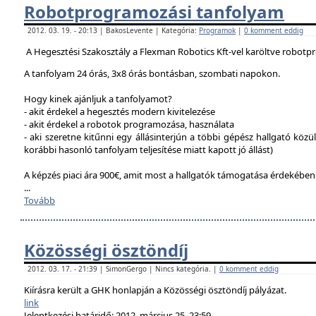
Robotprogramozási tanfolyam
2012. 03. 19. - 20:13 | BakosLevente | Kategória:
Programok
|
0 komment eddig
A Hegesztési Szakosztály a Flexman Robotics Kft-vel karöltve robotp
A tanfolyam 24 órás, 3x8 órás bontásban, szombati napokon.
Hogy kinek ajánljuk a tanfolyamot?
- akit érdekel a hegesztés modern kivitelezése
- akit érdekel a robotok programozása, használata
- aki szeretne kitűnni egy állásinterjún a többi gépész hallgató közü
korábbi hasonló tanfolyam teljesítése miatt kapott jó állást)
A képzés piaci ára 900€, amit most a hallgatók támogatása érdekébe
...
Tovább
Közösségi ösztöndíj
2012. 03. 17. - 21:39 | SimonGergo | Nincs kategória. |
0 komment eddig
Kiírásra került a GHK honlapján a Közösségi ösztöndíj pályázat.
link
Jelentkezési határidő: 2012. március 25. 23:59.