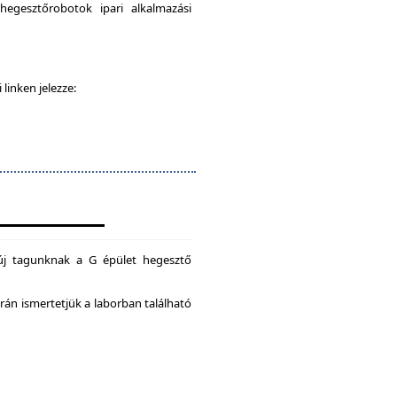
egesztőrobotok ipari alkalmazási
 linken jelezze:
új tagunknak a G épület hegesztő
án ismertetjük a laborban található