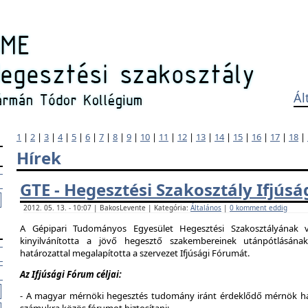
Ál
1
|
2
|
3
|
4
|
5
|
6
|
7
|
8
|
9
|
10
|
11
|
12
|
13
|
14
|
15
|
16
|
17
|
18
|
Hírek
GTE - Hegesztési Szakosztály Ifjús
2012. 05. 13. - 10:07 | BakosLevente | Kategória:
Általános
|
0 komment eddig
A Gépipari Tudományos Egyesület Hegesztési Szakosztályának v
kinyilvánította a jövő hegesztő szakembereinek utánpótlásána
határozattal megalapította a szervezet Ifjúsági Fórumát.
Az Ifjúsági Fórum céljai:
- A magyar mérnöki hegesztés tudomány iránt érdeklődő mérnök hallg