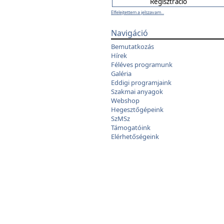
Elfelejtettem a jelszavam...
Navigáció
Bemutatkozás
Hírek
Féléves programunk
Galéria
Eddigi programjaink
Szakmai anyagok
Webshop
Hegesztőgépeink
SzMSz
Támogatóink
Elérhetőségeink