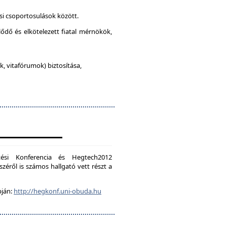
si csoportosulások között.
lődő és elkötelezett fiatal mérnökök,
, vitafórumok) biztosítása,
ési Konferencia és Hegtech2012
zéről is számos hallgató vett részt a
pján:
http://hegkonf.uni-obuda.hu