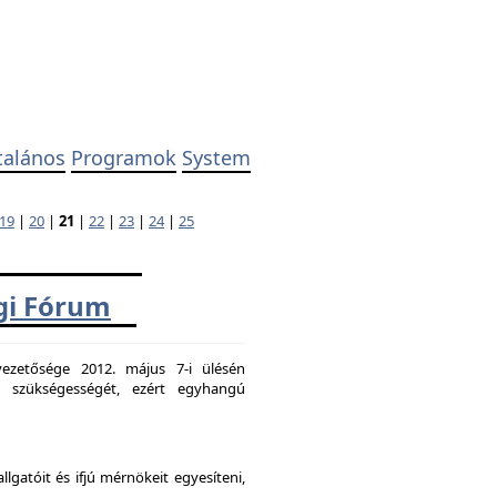
talános
Programok
System
19
|
20
|
21
|
22
|
23
|
24
|
25
ági Fórum
ezetősége 2012. május 7-i ülésén
k szükségességét, ezért egyhangú
atóit és ifjú mérnökeit egyesíteni,