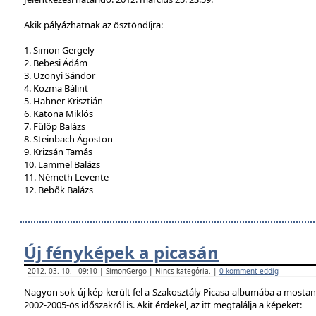
Akik pályázhatnak az ösztöndíjra:
1. Simon Gergely
2. Bebesi Ádám
3. Uzonyi Sándor
4. Kozma Bálint
5. Hahner Krisztián
6. Katona Miklós
7. Fülöp Balázs
8. Steinbach Ágoston
9. Krizsán Tamás
10. Lammel Balázs
11. Németh Levente
12. Bebők Balázs
Új fényképek a picasán
2012. 03. 10. - 09:10 | SimonGergo | Nincs kategória. |
0 komment eddig
Nagyon sok új kép került fel a Szakosztály Picasa albumába a mostan
2002-2005-ös időszakról is. Akit érdekel, az itt megtalálja a képeket: