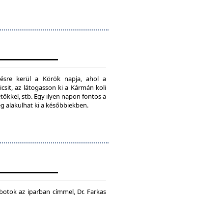
ésre kerül a Körök napja, ahol a
csit, az látogasson ki a Kármán koli
tőkkel, stb. Egy ilyen napon fontos a
ég alakulhat ki a későbbiekben.
botok az iparban címmel, Dr. Farkas