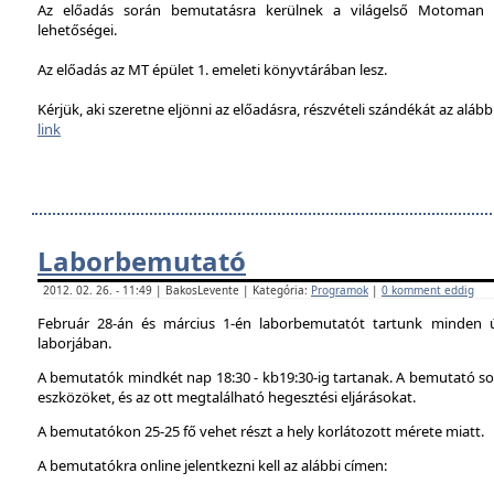
Az előadás során bemutatásra kerülnek a világelső Motoman h
lehetőségei.
Az előadás az MT épület 1. emeleti könyvtárában lesz.
Kérjük, aki szeretne eljönni az előadásra, részvételi szándékát az alábbi
link
Laborbemutató
2012. 02. 26. - 11:49 | BakosLevente | Kategória:
Programok
|
0 komment eddig
Február 28-án és március 1-én laborbemutatót tartunk minden 
laborjában.
A bemutatók mindkét nap 18:30 - kb19:30-ig tartanak. A bemutató sor
eszközöket, és az ott megtalálható hegesztési eljárásokat.
A bemutatókon 25-25 fő vehet részt a hely korlátozott mérete miatt.
A bemutatókra online jelentkezni kell az alábbi címen: