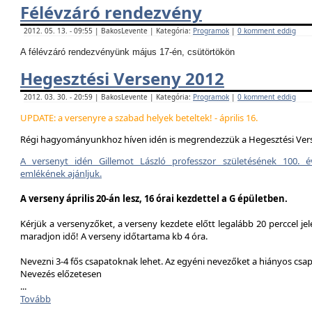
Félévzáró rendezvény
2012. 05. 13. - 09:55 | BakosLevente | Kategória:
Programok
|
0 komment eddig
A félévzáró rendezvényünk május 17-én, csütörtökön
Hegesztési Verseny 2012
2012. 03. 30. - 20:59 | BakosLevente | Kategória:
Programok
|
0 komment eddig
UPDATE: a versenyre a szabad helyek beteltek! - április 16.
Régi hagyományunkhoz híven idén is megrendezzük a Hegesztési Ver
A versenyt idén Gillemot László professzor születésének 100. é
emlékének ajánljuk.
A verseny április 20-án lesz, 16 órai kezdettel a G épületben.
Kérjük a versenyzőket, a verseny kezdete előtt legalább 20 perccel jel
maradjon idő! A verseny időtartama kb 4 óra.
Nevezni 3-4 fős csapatoknak lehet. Az egyéni nevezőket a hiányos csa
Nevezés előzetesen
...
Tovább