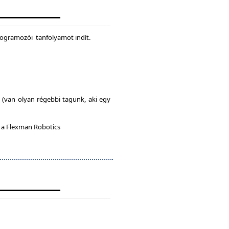
rogramozói tanfolyamot indít.
l (van olyan régebbi tagunk, aki egy
n a Flexman Robotics