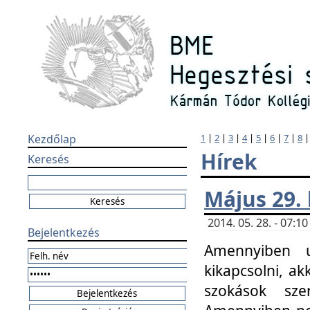
Kezdőlap
1
|
2
|
3
|
4
|
5
|
6
|
7
|
8
Hírek
Keresés
Május 29.
2014. 05. 28. - 07:
Bejelentkezés
Amennyiben u
kikapcsolni, ak
szokások sze