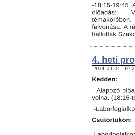
-18:15-19:45
előadás: Vo
témakörében.
felvonása. A 
hallották Szako
4. heti p
2014. 03. 04. - 07:
Kedden:
-Alapozó előa
volna. (18:15-
-Laborfoglalk
Csütörtökön:
-Laborfoglalko