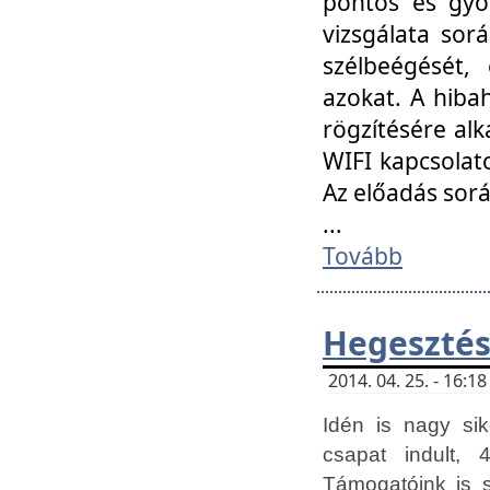
pontos és gyor
vizsgálata so
szélbeégését, 
azokat. A hibah
rögzítésére alk
WIFI kapcsolat
Az előadás sor
...
Tovább
Hegesztés
2014. 04. 25. - 16:
Idén is nagy sik
csapat indult, 
Támogatóink is 