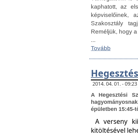
kaphatott, az e
képviselőinek,
Szakosztály tag
Reméljük, hogy a
...
Tovább
Hegesztés
2014. 04. 01. - 09:
A Hegesztési S
hagyományosnak 
épületben 15:45-t
A verseny ki
kitöltésével leh