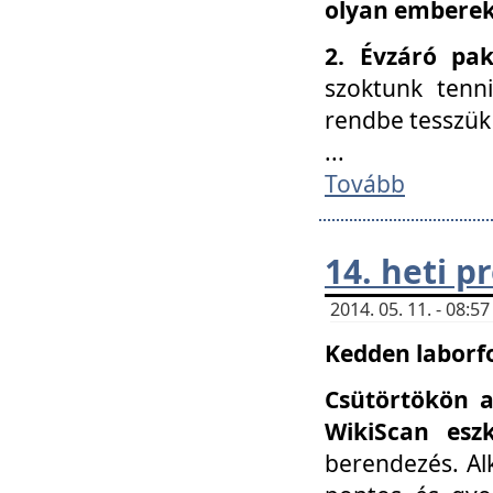
olyan embereke
2. Évzáró pa
szoktunk tenn
rendbe tesszü
...
Tovább
14. heti 
2014. 05. 11. - 08:
Kedden laborfo
Csütörtökön a
WikiScan eszk
berendezés. Al