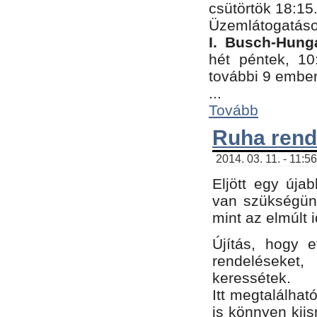
csütörtök 18:15
Üzemlátogatáso
I. Busch-Hung
hét péntek, 10
további 9 embe
...
Tovább
Ruha rend
2014. 03. 11. - 11:5
Eljött egy úja
van szükségünk
mint az elmúlt
Újítás, hogy e
rendelések
keressétek.
Itt megtalálhat
is könnyen kii