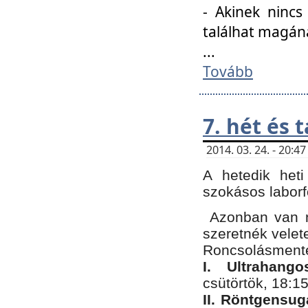
- Akinek nincs
találhat magán
...
Tovább
7. hét és 
2014. 03. 24. - 20:
A hetedik heti
szokásos labor
Azonban van n
szeretnék velet
Roncsolásmente
I. Ultrahang
csütörtök, 18:15
II. Röntgensug