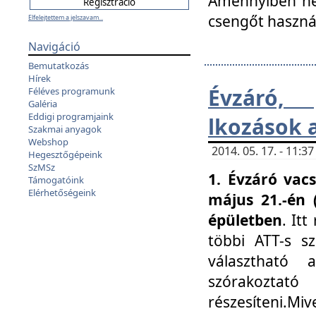
Amennyiben nem
csengőt haszná
Elfelejtettem a jelszavam...
Navigáció
Bemutatkozás
Hírek
Évzáró, 
Féléves programunk
Galéria
Eddigi programjaink
lkozások 
Szakmai anyagok
Webshop
2014. 05. 17. - 11:
Hegesztőgépeink
SzMSz
1. Évzáró vac
Támogatóink
Elérhetőségeink
május 21.-én 
épületben
. It
többi ATT-s sz
választható 
szórakoztató
részesíteni.Miv