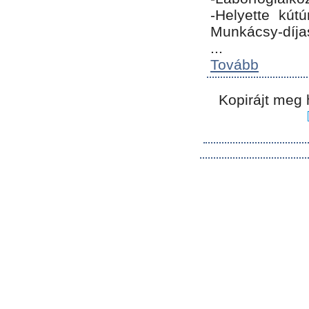
-Helyette kút
Munkácsy-díja
...
Tovább
Kopirájt meg 