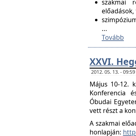
szakmai r
előadások, 
szimpózium
...
Tovább
XXVI. Heg
2012. 05. 13. - 09:
Május 10-12. k
Konferencia é
Óbudai Egyetem
vett részt a ko
A szakmai előa
honlapján:
http