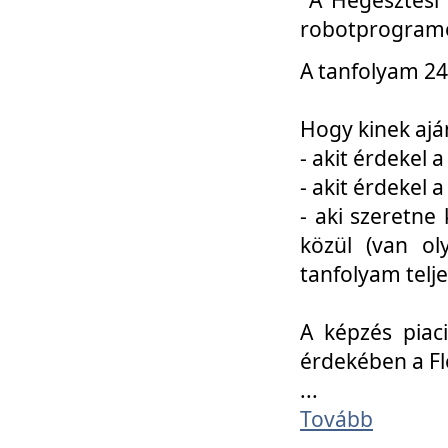
robotprogramo
A tanfolyam 24
Hogy kinek ajá
- akit érdekel 
- akit érdekel
- aki szeretne 
közül (van ol
tanfolyam telje
A képzés piac
érdekében a F
...
Tovább