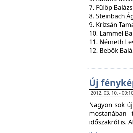
7. Fülöp Balázs
8. Steinbach Á
9. Krizsán Tam
10. Lammel Ba
11. Németh Le
12. Bebők Balá
Új fényké
2012. 03. 10. - 09
Nagyon sok új 
mostanában t
időszakról is. A