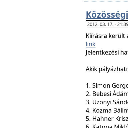
Közösségi
2012. 03. 17. - 21
Kiírásra kerül
link
Jelentkezési ha
Akik pályázhat
1. Simon Gerge
2. Bebesi Ádá
3. Uzonyi Sánd
4. Kozma Bálin
5. Hahner Kris
6. Katona Mikl