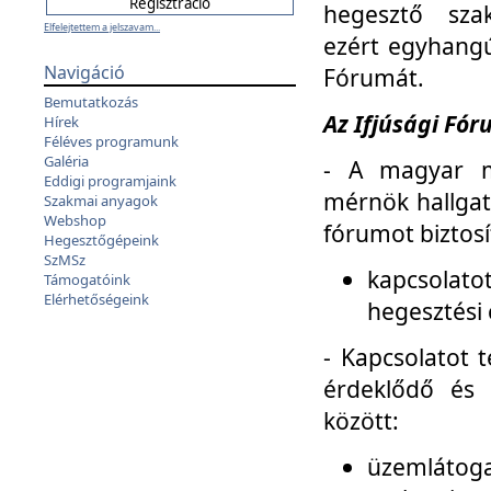
hegesztő sza
Elfelejtettem a jelszavam...
ezért egyhangú
Navigáció
Fórumát.
Bemutatkozás
Az Ifjúsági Fóru
Hírek
Féléves programunk
Galéria
- A magyar m
Eddigi programjaink
mérnök hallgat
Szakmai anyagok
Webshop
fórumot biztosí
Hegesztőgépeink
SzMSz
kapcsolat
Támogatóink
Elérhetőségeink
hegesztési 
- Kapcsolatot t
érdeklődő és 
között:
üzemlátoga