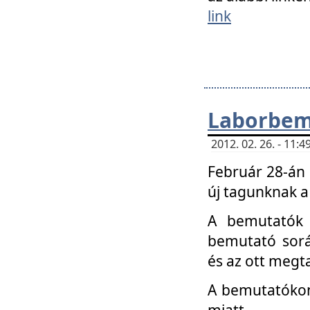
link
Laborbem
2012. 02. 26. - 11:
Február 28-án
új tagunknak a
A bemutatók 
bemutató sorá
és az ott megta
A bemutatókon 
miatt.