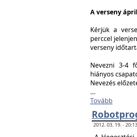
A verseny ápril
Kérjük a vers
perccel jelenje
verseny időtar
Nevezni 3-4 f
hiányos csapat
Nevezés előze
...
Tovább
Robotpro
2012. 03. 19. - 20:
A Hegesztési S