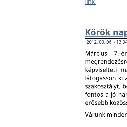
link
Körök na
2012. 03. 06. - 13
Március 7.-
megrendezésre
képviselteti 
látogasson ki 
szakosztályt, b
fontos a jó ha
erősebb közöss
Várunk mindenk