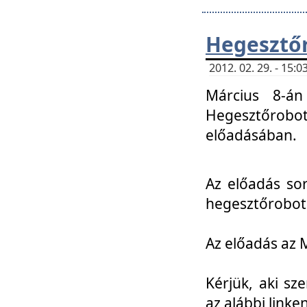
Hegesztőr
2012. 02. 29. - 15:
Március 8-án
Hegesztőrobo
előadásában.
Az előadás so
hegesztőroboto
Az előadás az 
Kérjük, aki sz
az alábbi linken