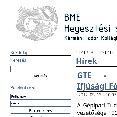
Kezdőlap
1
|
2
|
3
|
4
|
5
|
6
|
7
|
8
Hírek
Keresés
GTE - H
Ifjúsági 
Bejelentkezés
2012. 05. 13. - 10:
A Gépipari Tu
vezetősége 20