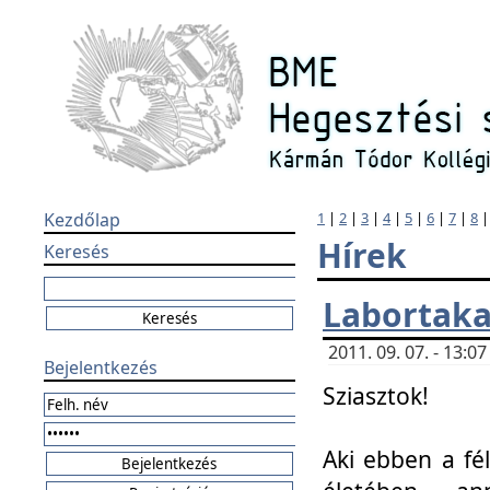
Kezdőlap
1
|
2
|
3
|
4
|
5
|
6
|
7
|
8
Hírek
Keresés
Labortaka
2011. 09. 07. - 13:
Bejelentkezés
Sziasztok!
Aki ebben a fél