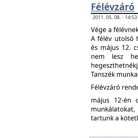
Félévzáró
2011. 05. 08. - 14:
Vége a félévnek
A félév utolsó 
és május 12. c
nem lesz heg
hegeszthetnék
Tanszék munkat
Félévzáró rend
május 12-én c
munkálatokat, 
tartunk a kötet