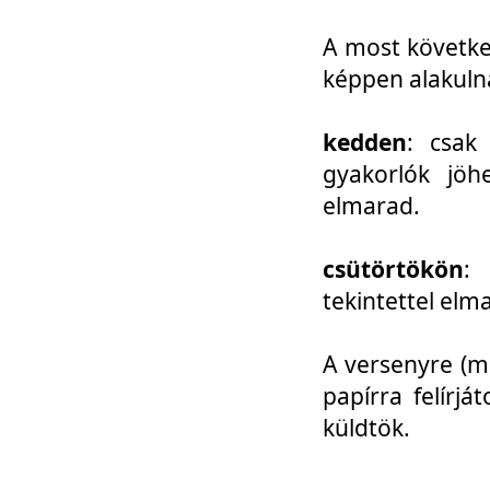
A most követke
képpen alakuln
kedden
: csak
gyakorlók jöh
elmarad.
csütörtökön
: 
tekintettel elm
A versenyre (mo
papírra felírj
küldtök.