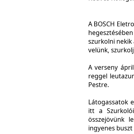
A BOSCH Eletro
hegesztésébe
szurkolni nekik
velünk, szurkol
A verseny ápri
reggel leutazu
Pestre.
Látogassatok e
itt a Szurkoló
összejövünk l
ingyenes buszt