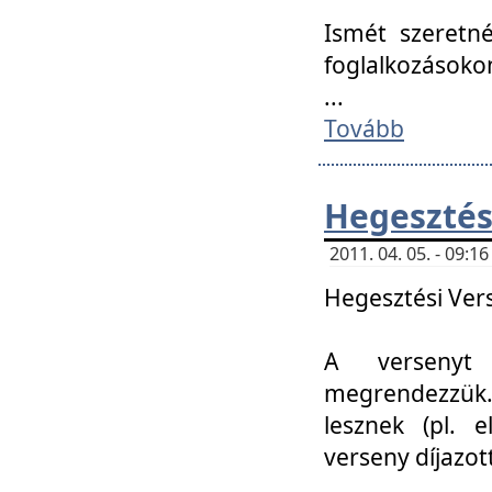
Ismét szeretné
foglalkozásoko
...
Tovább
Hegesztés
2011. 04. 05. - 09:
Hegesztési Verse
A versenyt 
megrendezzük.
lesznek (pl. e
verseny díjazo