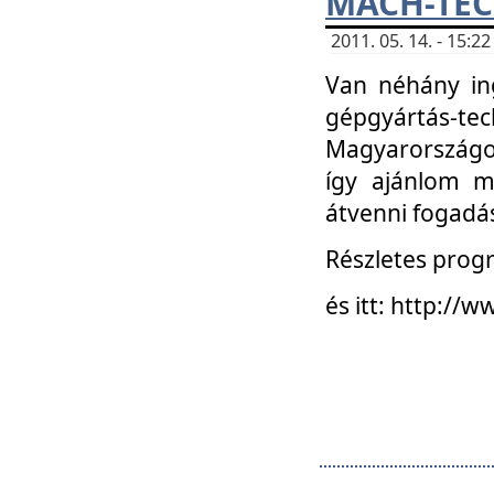
MACH-TECH
2011. 05. 14. - 15:
Van néhány in
gépgyártás-tech
Magyarországon
így ajánlom m
átvenni fogadá
Részletes progr
és itt: http:/