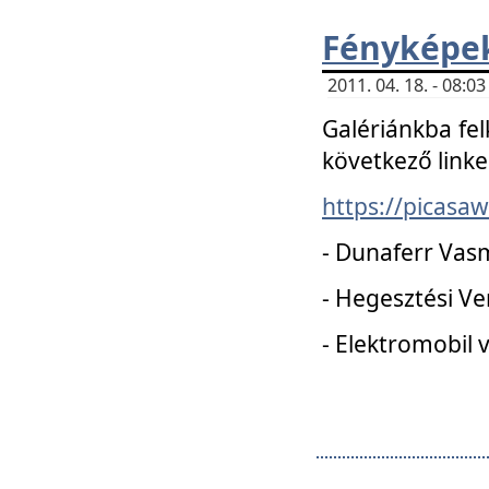
Fényképe
2011. 04. 18. - 08:
Galériánkba fel
következő linke
https://picas
- Dunaferr Vas
- Hegesztési V
- Elektromobil 