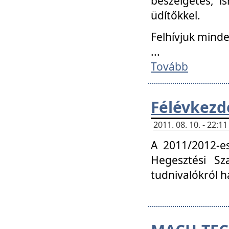
beszélgetés, i
üdítőkkel.
Felhívjuk mind
...
Tovább
Félévkezd
2011. 08. 10. - 22:
A 2011/2012-e
Hegesztési Sza
tudnivalókról 