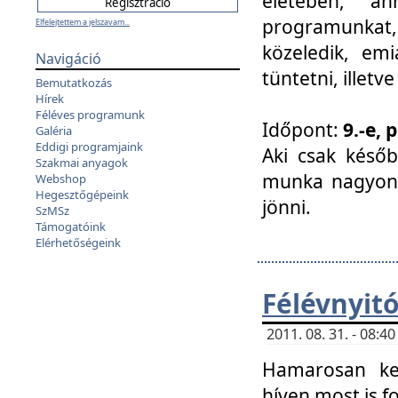
életében, a
programunkat, a
Elfelejtettem a jelszavam...
közeledik, em
Navigáció
tüntetni, illetve
Bemutatkozás
Hírek
Féléves programunk
Időpont:
9.-e, 
Galéria
Eddigi programjaink
Aki csak későb
Szakmai anyagok
munka nagyon 
Webshop
Hegesztőgépeink
jönni.
SzMSz
Támogatóink
Elérhetőségeink
Félévnyit
2011. 08. 31. - 08:
Hamarosan ke
híven most is f