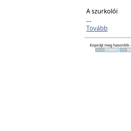
A szurkolói
...
Tovább
Kopirájt meg hasonlók -