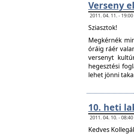
Verseny el
2011. 04. 11. - 19:
Sziasztok!
Megkérnék mind
óráig ráér vala
versenyt kultú
hegesztési fog
lehet jönni taka
10. heti l
2011. 04. 10. - 08:
Kedves Kollegá