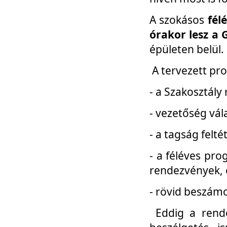
A szokásos
fél
órakor lesz a 
épületen belül.
A tervezett pr
- a Szakosztály
- vezetőség vál
- a tagság felt
- a féléves pro
rendezvények, 
- rövid beszámo
Eddig a rende