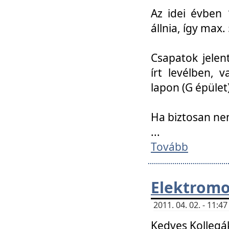
Az idei évben 
állnia, így max
Csapatok jele
írt levélben, 
lapon (G épület)
Ha biztosan ne
...
Tovább
Elektromo
2011. 04. 02. - 11:
Kedves Kollegá