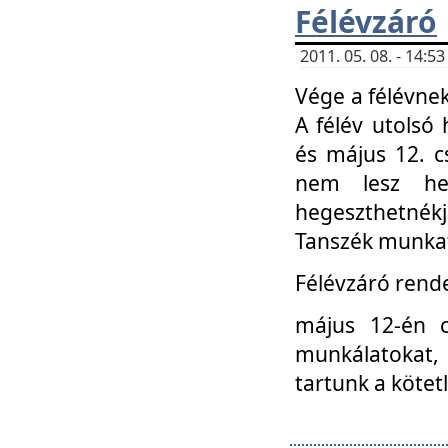
Félévzáró
2011. 05. 08. - 14:
Vége a félévnek
A félév utolsó 
és május 12. c
nem lesz heg
hegeszthetnék
Tanszék munkat
Félévzáró rend
május 12-én c
munkálatokat, 
tartunk a kötet