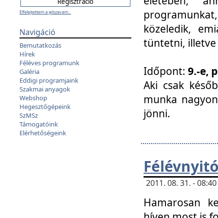
életében, a
programunkat, a
Elfelejtettem a jelszavam...
közeledik, em
Navigáció
tüntetni, illetve
Bemutatkozás
Hírek
Féléves programunk
Időpont:
9.-e, 
Galéria
Eddigi programjaink
Aki csak későb
Szakmai anyagok
munka nagyon 
Webshop
Hegesztőgépeink
jönni.
SzMSz
Támogatóink
Elérhetőségeink
Félévnyit
2011. 08. 31. - 08:
Hamarosan ke
híven most is f