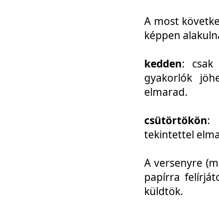
A most követke
képpen alakuln
kedden
: csak
gyakorlók jöh
elmarad.
csütörtökön
: 
tekintettel elm
A versenyre (mo
papírra felírj
küldtök.