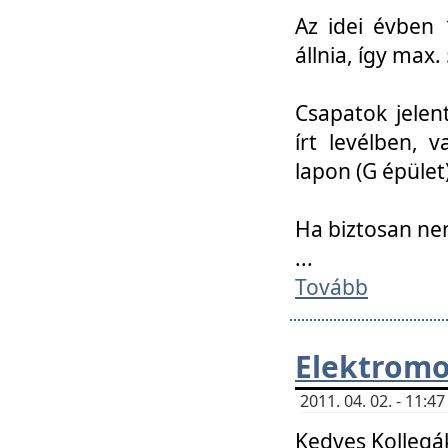
Az idei évben 
állnia, így max
Csapatok jele
írt levélben, 
lapon (G épület)
Ha biztosan ne
...
Tovább
Elektromo
2011. 04. 02. - 11:
Kedves Kollegá