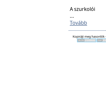
A szurkolói
...
Tovább
Kopirájt meg hasonlók -