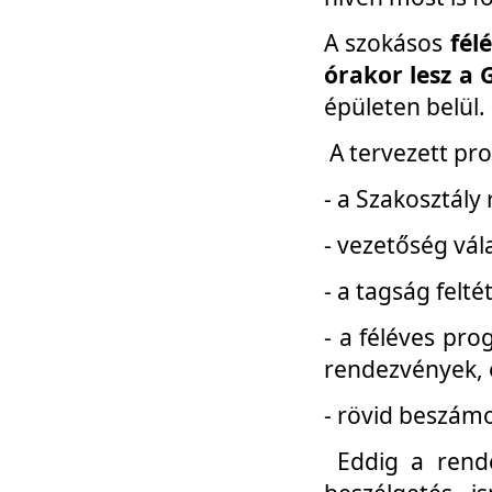
A szokásos
fél
órakor lesz a 
épületen belül.
A tervezett pr
- a Szakosztály
- vezetőség vál
- a tagság felt
- a féléves pro
rendezvények, 
- rövid beszámo
Eddig a rende