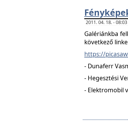
Fényképe
2011. 04. 18. - 08:
Galériánkba fel
következő linke
https://picas
- Dunaferr Vas
- Hegesztési V
- Elektromobil 