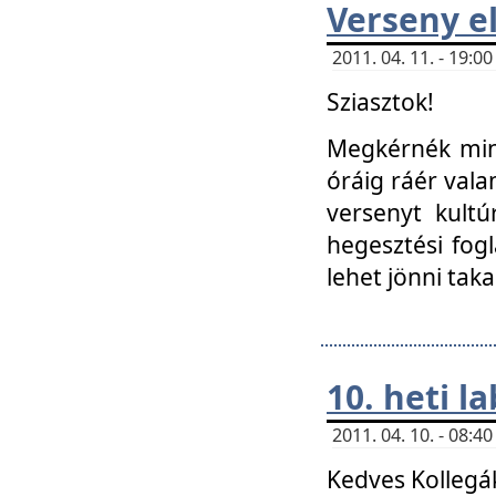
Verseny el
2011. 04. 11. - 19:
Sziasztok!
Megkérnék mind
óráig ráér vala
versenyt kultú
hegesztési fog
lehet jönni taka
10. heti l
2011. 04. 10. - 08:
Kedves Kollegá