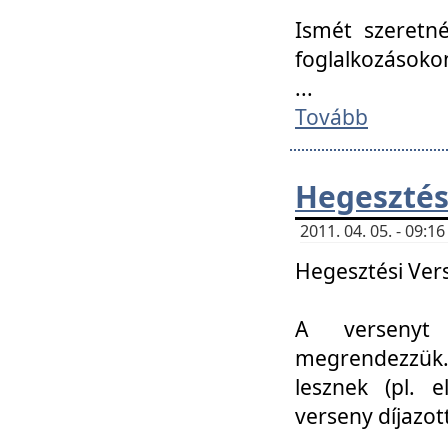
Ismét szeretné
foglalkozásoko
...
Tovább
Hegesztés
2011. 04. 05. - 09:
Hegesztési Verse
A versenyt 
megrendezzük.
lesznek (pl. e
verseny díjazo