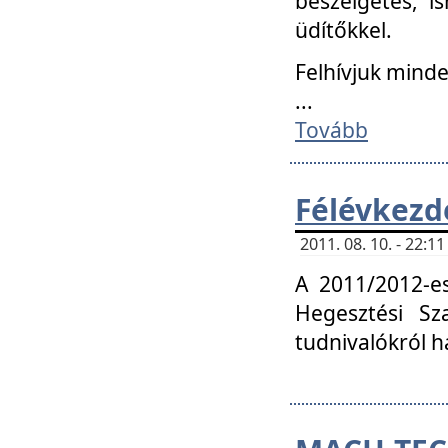
beszélgetés, i
üdítőkkel.
Felhívjuk mind
...
Tovább
Félévkezd
2011. 08. 10. - 22:
A 2011/2012-e
Hegesztési Sza
tudnivalókról 