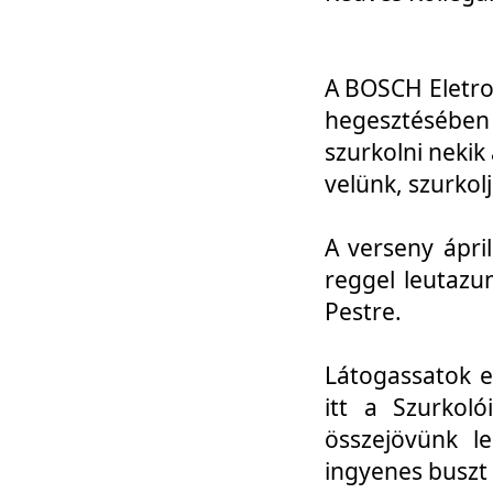
A BOSCH Eletro
hegesztésébe
szurkolni nekik
velünk, szurkol
A verseny ápri
reggel leutazu
Pestre.
Látogassatok e
itt a Szurkoló
összejövünk l
ingyenes buszt