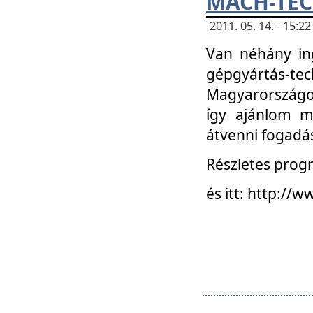
MACH-TECH
2011. 05. 14. - 15:
Van néhány in
gépgyártás-tech
Magyarországon
így ajánlom m
átvenni fogadá
Részletes progr
és itt: http:/