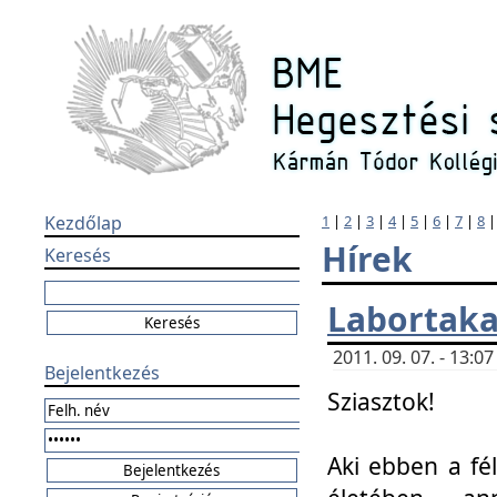
Kezdőlap
1
|
2
|
3
|
4
|
5
|
6
|
7
|
8
Hírek
Keresés
Labortaka
2011. 09. 07. - 13:
Bejelentkezés
Sziasztok!
Aki ebben a fél