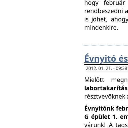
hogy február 
rendbeszedni a 
is jöhet, ahog
mindenkire.
Évnyitó és
2012. 01. 21. - 09:
Mielőtt megn
labortakarítás
résztvevőknek a 
Évnyitónk febr
G épület 1. e
várunk! A tag