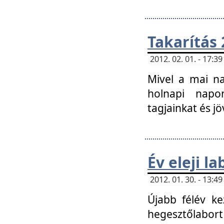
Takarítás 
2012. 02. 01. - 17:
Mivel a mai na
holnapi napon
tagjainkat és jö
Év eleji l
2012. 01. 30. - 13:
Újabb félév ke
hegesztőlabort 