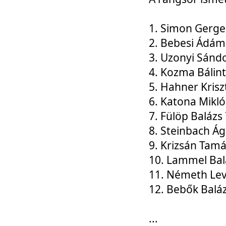
1. Simon Gerge
2. Bebesi Ádám
3. Uzonyi Sánd
4. Kozma Bálin
5. Hahner Krisz
6. Katona Mikl
7. Fülöp Balázs
8. Steinbach Á
9. Krizsán Tam
10. Lammel Bal
11. Németh Le
12. Bebők Balá
...