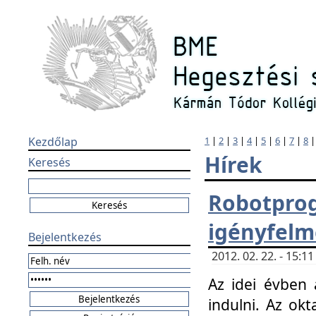
Kezdőlap
1
|
2
|
3
|
4
|
5
|
6
|
7
|
8
Hírek
Keresés
Robotpr
igényfelm
Bejelentkezés
2012. 02. 22. - 15:
Az idei évben 
indulni. Az o