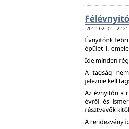
Félévnyit
2012. 02. 02. - 22:
Évnyitónk febru
épület 1. emele
Ide minden régi
A tagság nem
jeleznie kell ta
Az évnyitón a 
évről és ismer
résztvevők kitö
A rendezvény id