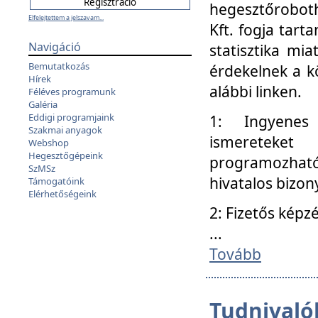
hegesztőroboth
Elfelejtettem a jelszavam...
Kft. fogja tart
Navigáció
statisztika mi
Bemutatkozás
érdekelnek a k
Hírek
alábbi linken.
Féléves programunk
Galéria
Eddigi programjaink
1: Ingyenes k
Szakmai anyagok
ismereteket
Webshop
Hegesztőgépeink
programozhat
SzMSz
hivatalos bizon
Támogatóink
Elérhetőségeink
2: Fizetős képz
...
Tovább
Tudnivalók