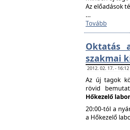
Az előadások 
...
Tovább
Oktatás 
szakmai k
2012. 02. 17. - 16:
Az új tagok k
rövid bemuta
Hőkezelő labo
20:00-tól a nyá
a Hőkezelő lab