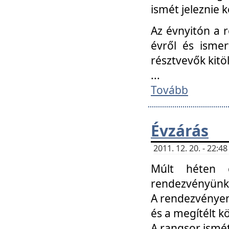
ismét jeleznie k
Az évnyitón a 
évről és ismer
résztvevők kitö
...
Tovább
Évzárás
2011. 12. 20. - 22:
Múlt héten c
rendezvényünk, 
A rendezvényen 
és a megítélt k
A rangsor ismét