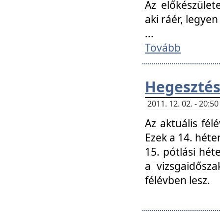
Az előkészület
aki ráér, legyen
...
Tovább
Hegesztés
2011. 12. 02. - 20:
Az aktuális fél
Ezek a 14. hét
15. pótlási hét
a vizsgaidősz
félévben lesz.