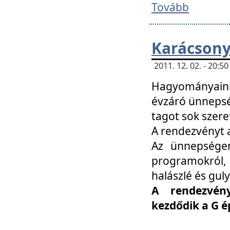
Tovább
Karácsony
2011. 12. 02. - 20:
Hagyományaink
évzáró ünnepség
tagot sok szere
A rendezvényt a
Az ünnepségen
programokról,
halászlé és guly
A rendezvén
kezdődik a G 