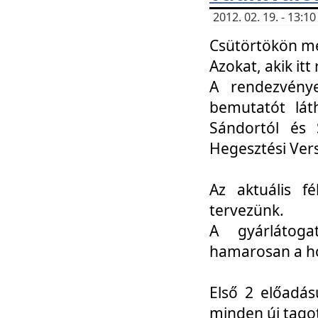
2012. 02. 19. - 13:
Csütörtökön me
Azokat, akik itt 
A rendezvénye
bemutatót lát
Sándortól és 
Hegesztési Ver
Az aktuális f
tervezünk.
A gyárlátoga
hamarosan a h
Első 2 előadás
minden új tago