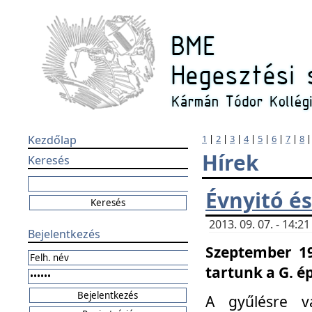
Kezdőlap
1
|
2
|
3
|
4
|
5
|
6
|
7
|
8
Hírek
Keresés
Évnyitó és
2013. 09. 07. - 14:
Bejelentkezés
Szeptember 19
tartunk a G. é
A gyűlésre v