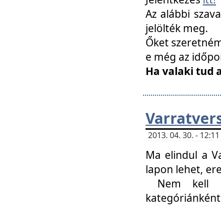
Az alábbi szav
jelölték meg.
Őket szeretném 
e még az időpo
Ha valaki tud 
Varratver
2013. 04. 30. - 12:
Ma elindul a V
lapon lehet, er
Nem kell mi
kategóriánként 