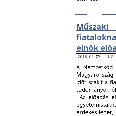
Műsza
fiatalokn
elnök elő
2013. 06. 03. - 11:
A Nemzetközi 
Magyarországr
időt szakít a f
tudományokról 
Az előadás el
egyetemisták
érdekes lehet,