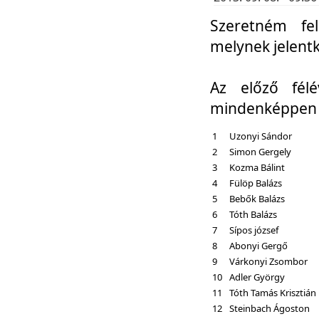
Szeretném fel
melynek jelent
Az előző fél
mindenképpen a
1
Uzonyi Sándor
2
Simon Gergely
3
Kozma Bálint
4
Fülöp Balázs
5
Bebők Balázs
6
Tóth Balázs
7
Sípos józsef
8
Abonyi Gergő
9
Várkonyi Zsombor
10
Adler György
11
Tóth Tamás Krisztián
12
Steinbach Ágoston