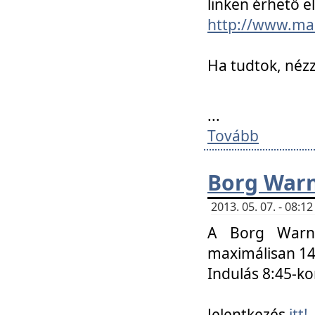
linken érhető el
http://www.mac
Ha tudtok, nézz
...
Tovább
Borg Warn
2013. 05. 07. - 08:
A Borg Warne
maximálisan 14 
Indulás 8:45-ko
Jelentkezés
itt!