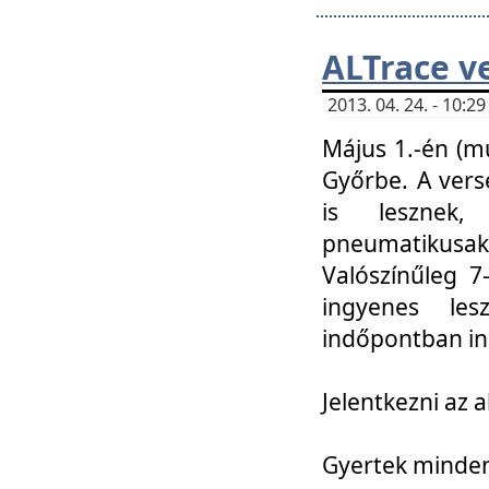
ALTrace v
2013. 04. 24. - 10:
Május 1.-én (m
Győrbe. A vers
is lesznek
pneumatikusak
Valószínűleg 7
ingyenes lesz
indőpontban in
Jelentkezni az a
Gyertek mindenk