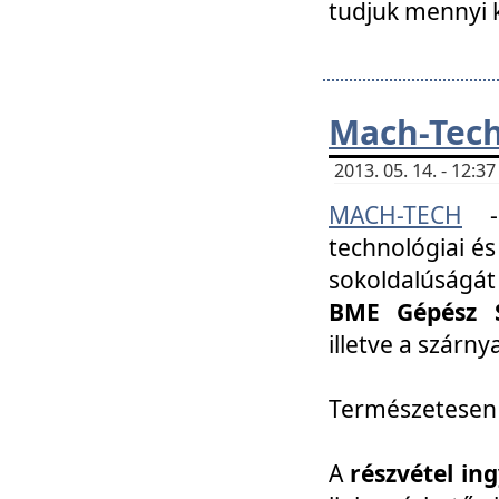
tudjuk mennyi k
Mach-Tech 
2013. 05. 14. - 12:
MACH-TECH
technológiai és
sokoldalúságát
BME Gépész S
illetve a szárn
Természetesen
A
részvétel in