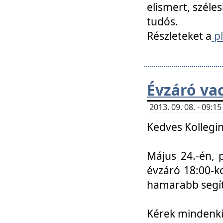
elismert, széle
tudós.
Részleteket a
pl
Évzáró va
2013. 09. 08. - 09:
Kedves Kollegin
Május 24.-én, 
évzáró 18:00-ko
hamarabb segít
Kérek mindenkit