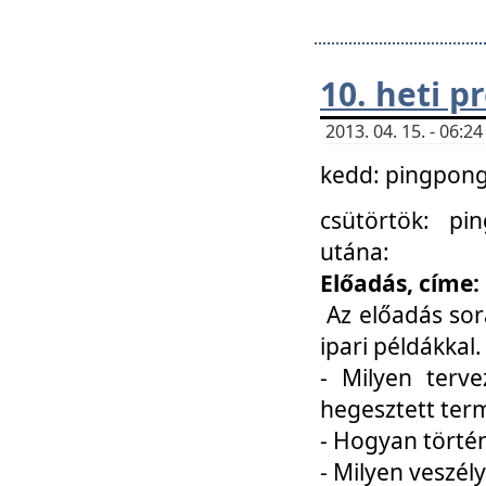
10. heti 
2013. 04. 15. - 06:
kedd: pingpong 
csütörtök: pi
utána:
Előadás, címe:
Az előadás sor
ipari példákkal
- Milyen terve
hegesztett ter
- Hogyan törté
- Milyen veszély