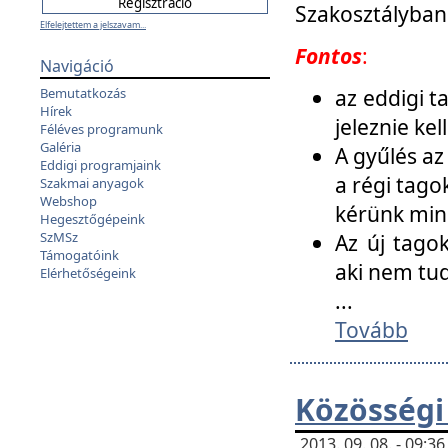
Szakosztályban
Elfelejtettem a jelszavam...
Fontos
:
Navigáció
az eddigi 
Bemutatkozás
Hírek
jeleznie ke
Féléves programunk
Galéria
A gyűlés az
Eddigi programjaink
a régi tago
Szakmai anyagok
Webshop
kérünk min
Hegesztőgépeink
SzMSz
Az új tago
Támogatóink
aki nem tud
Elérhetőségeink
...
Tovább
Közösségi
2013. 09. 08. - 09: