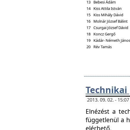
13
Bebesi Ádám
14
Kiss Attila István
15
Kiss Mihály Dávid
16
Molnár József Bálint
17
Csurgai József Dávid
18
Koncz Gergő
19
Kádár- Németh Jáno
20
Rév Tamás
Technikai
2013. 09. 02. - 15:
Elnézést a tec
függetlenül a 
elérhető.