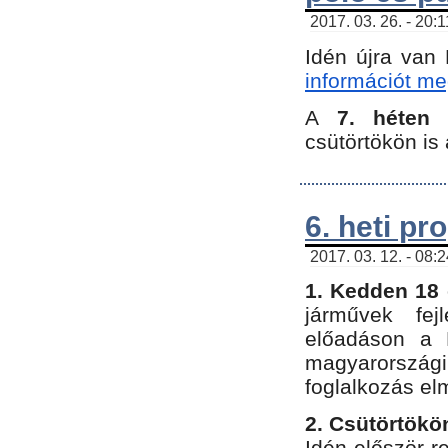
2017. 03. 26. - 20:
Idén újra van
információt meg
A
7. héten
csütörtökön is 
6. heti p
2017. 03. 12. - 08:
1. Kedden 18 
járművek fe
előadáson a 
magyarország
foglalkozás el
2. Csütörtökö
Idén először 