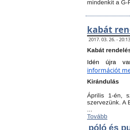
mindenkit a G-
kabát ren
2017. 03. 26. - 20
Kabát rendelé
Idén újra va
információt meg
Kirándulás
Április 1-én,
szervezünk. A 
...
Tovább
póló és pu