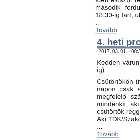
második fordu
18:30-ig tart,
...
Tovább
4. heti p
2017. 03. 01. - 08
Kedden várunk
ig)
Csütörtökön (
napon csak a
megfelelő sz
mindenkit ak
csütörtök regg
Aki TDK/Szak
...
Tovább