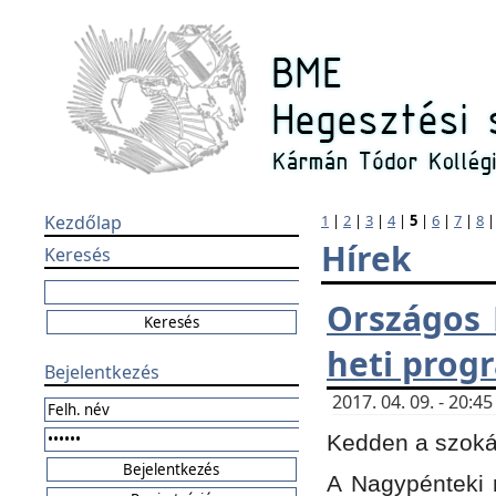
Kezdőlap
1
|
2
|
3
|
4
|
5
|
6
|
7
|
8
Hírek
Keresés
Országos 
heti prog
Bejelentkezés
2017. 04. 09. - 20:
Kedden a szokás
A Nagypénteki m