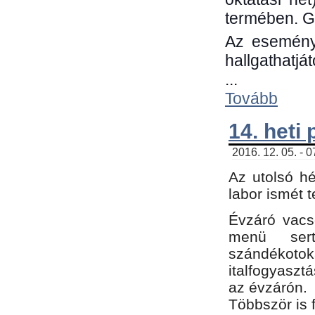
termében. G
Az eseménye
hallgathatjá
...
Tovább
14. heti
2016. 12. 05. - 
Az utolsó h
labor ismét 
Évzáró vacs
menü sert
szándékoto
italfogyaszt
az évzárón.
Többször is 