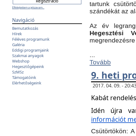
tartunk csütört
Elfelejtettem a jelszavam...
szándékát az a
Navigáció
Az év legran
Bemutatkozás
Hegesztési V
Hírek
Féléves programunk
megrendezésre 
Galéria
Eddigi programjaink
...
Szakmai anyagok
Webshop
Tovább
Hegesztőgépeink
9. heti p
SzMSz
Támogatóink
Elérhetőségeink
2017. 04. 09. - 20
Kabát rendelés
Idén újra va
információt meg
Csütörtökön:
A