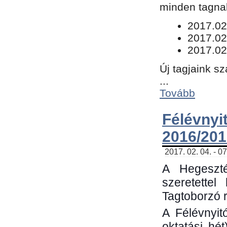
minden tagnak
​2017.02
2017.02
2017.02
Új tagjaink s
...
Tovább
Félévn
2016/201
2017. 02. 04. - 0
A Hegeszté
szeretette
Tagtoborzó 
A Félévnyit
oktatási hé