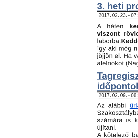
3. heti p
2017. 02. 23. - 07
A héten
ke
viszont rövi
laborba.
Kedde
így aki még 
jöjjön el. Ha 
alelnököt (Na
Tagreg
időponto
2017. 02. 09. - 08
Az alábbi
űr
Szakosztályba
számára is k
újítani.
​A kötelező b