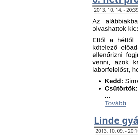
2013. 10. 14. - 20
Az alábbiakb
olvashattok kic
Ettől a héttől
kötelező előa
ellenőrizni fo
venni, azok k
laborfelelőst, h
K
edd:
Sima
Csütörtök:
...
Tovább
Linde gyá
2013. 10. 09. - 20