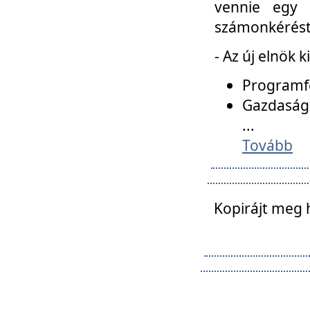
vennie egy 
számonkérést t
- Az új elnök 
Programfe
Gazdasági
...
Tovább
Kopirájt meg 