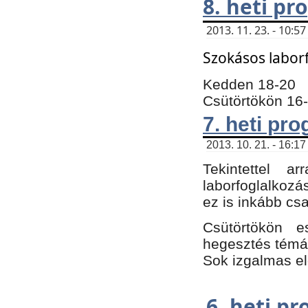
8. heti p
2013. 11. 23. - 10:
Szokásos labor
Kedden 18-20
Csütörtökön 16
7. heti pr
2013. 10. 21. - 16:17
Tekintettel 
laborfoglalkozá
ez is inkább csa
Csütörtökön e
hegesztés témáb
Sok izgalmas el
6. heti p