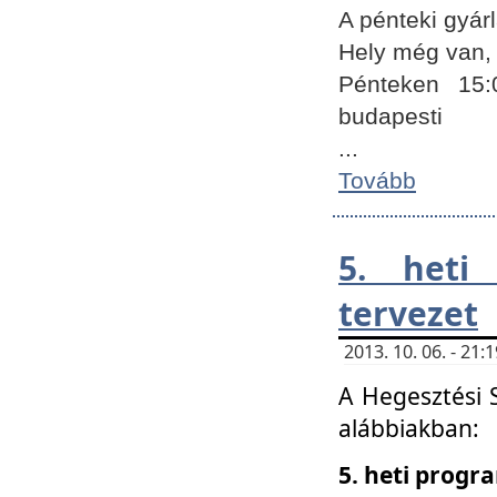
A pénteki gyár
Hely még van, 
Pénteken 15:
budapesti
...
Tovább
5. heti
tervezet
2013. 10. 06. - 21
A Hegesztési 
alábbiakban:
5. heti prog