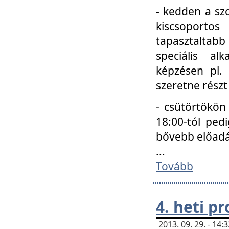
- kedden a szo
kiscsoportos
tapasztaltab
speciális a
képzésen pl.
szeretne részt
- csütörtökön
18:00-tól ped
bővebb előadá
...
Tovább
4. heti p
2013. 09. 29. - 14