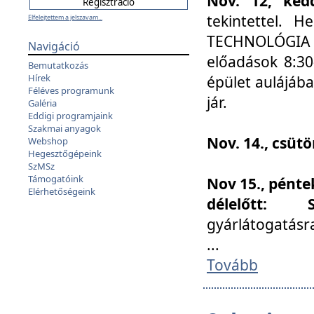
Nov. 12, kedd
tekintettel. 
Elfelejtettem a jelszavam...
TECHNOLÓGIA s
Navigáció
előadások 8:30
Bemutatkozás
Hírek
épület aulájába
Féléves programunk
jár.
Galéria
Eddigi programjaink
Szakmai anyagok
Nov. 14., csüt
Webshop
Hegesztőgépeink
SzMSz
Támogatóink
Nov 15., pénte
Elérhetőségeink
délelőtt:
gyárlátogatásr
...
Tovább