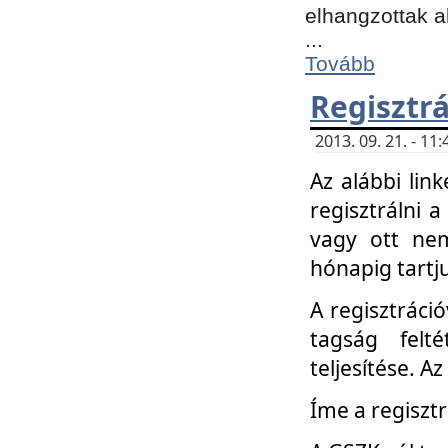
elhangzottak a
...
Tovább
Regisztrá
2013. 09. 21. - 1
Az alábbi lin
regisztrálni a
vagy ott nem
hónapig tartju
A regisztráció
tagság felt
teljesítése. A
Íme a regisztr