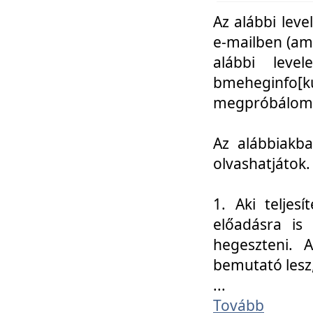
Az alábbi leve
e-mailben (am
alábbi leve
bmeheginfo[k
megpróbálom k
Az alábbiakba
olvashatjátok.
1. Aki teljes
előadásra is
hegeszteni. 
bemutató lesz
...
Tovább