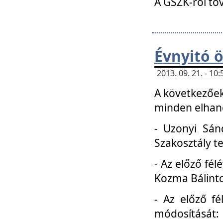
A GSZK-ról to
Évnyitó 
2013. 09. 21. - 1
A következőek
minden elhang
- Uzonyi Sánd
Szakosztály t
- Az előző fél
Kozma Bálinto
- Az előző f
módosítását: