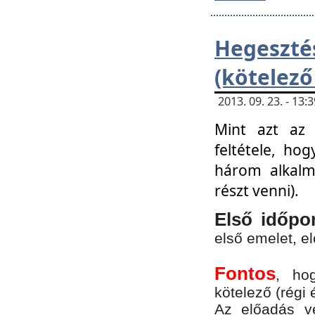
Hegesz
(kötelező
2013. 09. 23. - 13
Mint azt az 
feltétele, ho
három alkalm
részt venni).
Első időpo
első emelet, e
Fontos
, ho
kötelező (régi 
Az előadás vé