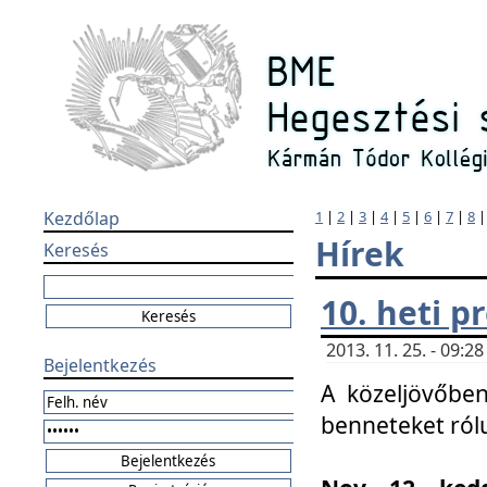
Kezdőlap
1
|
2
|
3
|
4
|
5
|
6
|
7
|
8
Hírek
Keresés
10. heti 
2013. 11. 25. - 09:
Bejelentkezés
A közeljövőben
benneteket ról