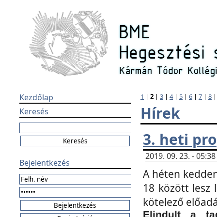
Kezdőlap
1
|
2
|
3
|
4
|
5
|
6
|
7
|
8
Hírek
Keresés
3. heti p
2019. 09. 23. - 05:
Bejelentkezés
A héten kedden
18 között lesz 
kötelező előad
Elindult a ta