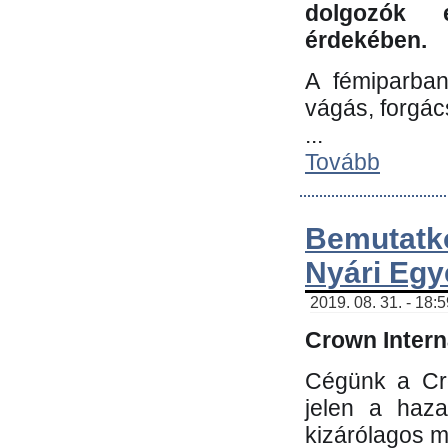
dolgozók 
érdekében.
A fémiparba
vágás, forgác
...
Tovább
Bemutatk
Nyári Egy
2019. 08. 31. - 18:
Crown Interna
Cégünk a Cro
jelen a haz
kizárólagos m