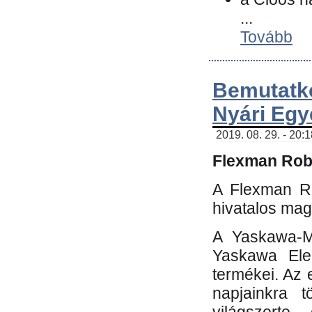
...
Tovább
Bemutatk
Nyári Egy
2019. 08. 29. - 20:
Flexman Robo
A Flexman Ro
hivatalos mag
A Yaskawa-Mo
Yaskawa Elec
termékei. Az e
napjainkra t