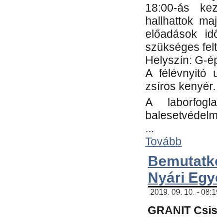
18:00-ás kez
hallhattok ma
előadások id
szükséges fel
Helyszín: G-ép
A félévnyitó 
zsíros kenyér.
A laborfogl
balesetvédelm
...
Tovább
Bemutatk
Nyári Egy
2019. 09. 10. - 08:
GRANIT Csis