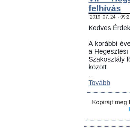
felhívás
2019. 07. 24. - 09:
Kedves Érdek
A korábbi év
a Hegesztési
Szakosztály 
között.
...
Tovább
Kopirájt meg 