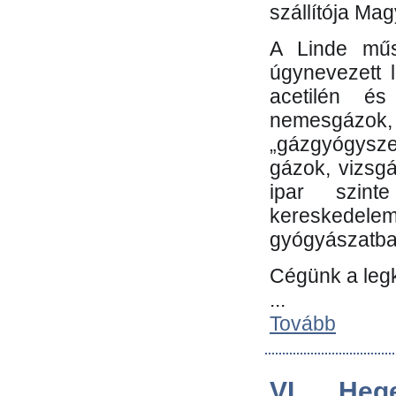
szállítója Ma
A Linde műs
úgynevezett 
acetilén és
nemesgáz
„gázgyógysze
gázok, vizsg
ipar szin
kereskedele
gyógyászatb
Cégünk a leg
...
Tovább
VI. Heg