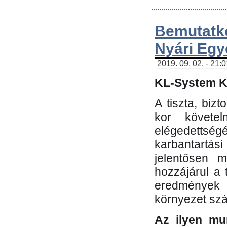
Bemutatk
Nyári Egy
2019. 09. 02. - 21:
KL-System Kf
A tiszta, bi
kor követe
elégedettség
karbantartás
jelentősen m
hozzájárul a
eredmények e
környezet sz
Az ilyen mu