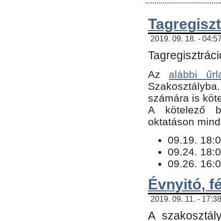
Tagregiszt
2019. 09. 18. - 04:5
Tagregisztráci
Az
alábbi űrl
Szakosztályba.
számára is köte
​A kötelező b
oktatáson minde
09.19. 18:0
09.24. 18:0
09.26. 16:0
Évnyitó, f
2019. 09. 11. - 17:3
A szakosztál