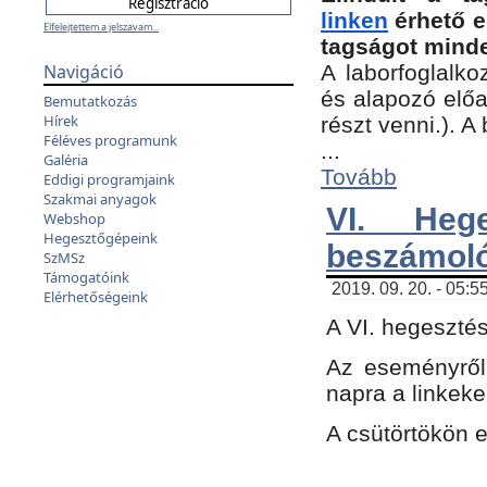
linken
érhető e
Elfelejtettem a jelszavam...
tagságot minde
Navigáció
A laborfoglalko
és alapozó előa
Bemutatkozás
Hírek
részt venni.). 
Féléves programunk
...
Galéria
Tovább
Eddigi programjaink
Szakmai anyagok
VI. Heg
Webshop
Hegesztőgépeink
beszámol
SzMSz
Támogatóink
2019. 09. 20. - 05:5
Elérhetőségeink
A VI. hegeszté
Az eseményről
napra a linkeke
A csütörtökön 