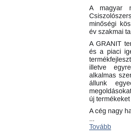
A magyar m
Csiszolósze
minőségi kös
év szakmai tap
A GRANIT ter
és a piaci i
termékfejles
illetve egy
alkalmas sze
állunk egye
megoldásokat
új termékeket 
A cég nagy ha
...
Tovább