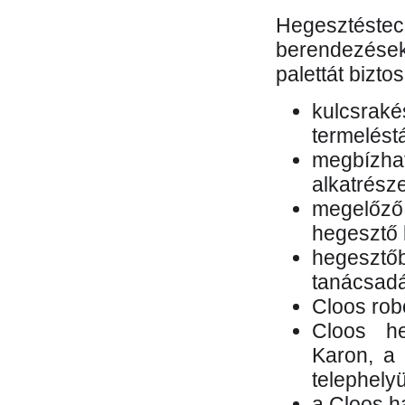
Hegesztés
berendezések 
palettát bizto
kulcsr
termelés
megbízh
alkatrésze
megelőző
hegesztő 
hegesztő
tanácsad
Cloos rob
Cloos he
Karon, a 
telephely
a Cloos h