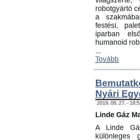
világszerte
robotgyártó c
a szakmában:
festési, pale
iparban els
humanoid robo
...
Tovább
Bemutatk
Nyári Egy
2019. 08. 27. - 18:
Linde Gáz Ma
A Linde Gáz
különleges 