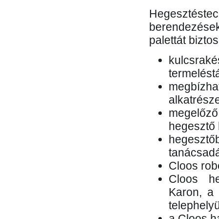
Hegesztés
berendezések 
palettát bizto
kulcsr
termelés
megbízh
alkatrésze
megelőző
hegesztő 
hegesztő
tanácsad
Cloos rob
Cloos he
Karon, a 
telephely
a Cloos h