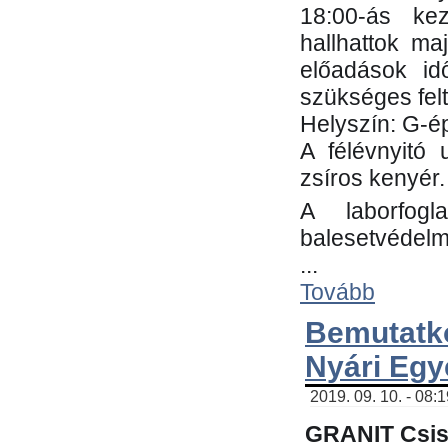
18:00-ás kez
hallhattok ma
előadások id
szükséges fel
Helyszín: G-ép
A félévnyitó 
zsíros kenyér.
A laborfogl
balesetvédelm
...
Tovább
Bemutatk
Nyári Egy
2019. 09. 10. - 08:
GRANIT Csis