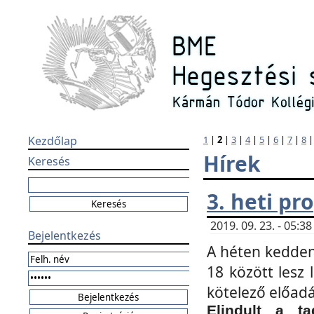
Kezdőlap
1
|
2
|
3
|
4
|
5
|
6
|
7
|
8
Hírek
Keresés
3. heti p
2019. 09. 23. - 05:
Bejelentkezés
A héten kedden
18 között lesz 
kötelező előad
Elindult a ta