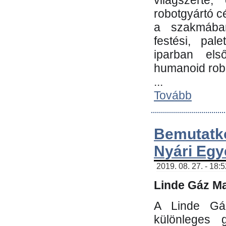
világszerte
robotgyártó c
a szakmában:
festési, pale
iparban els
humanoid robo
...
Tovább
Bemutatk
Nyári Egy
2019. 08. 27. - 18:
Linde Gáz Ma
A Linde Gáz
különleges 