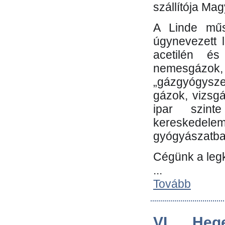
szállítója Ma
A Linde műs
úgynevezett 
acetilén és
nemesgáz
„gázgyógysze
gázok, vizsg
ipar szin
kereskedele
gyógyászatb
Cégünk a leg
...
Tovább
VI. Heg