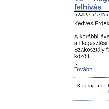
felhívás
2019. 07. 24. - 09:
Kedves Érdek
A korábbi év
a Hegesztési
Szakosztály 
között.
...
Tovább
Kopirájt meg 