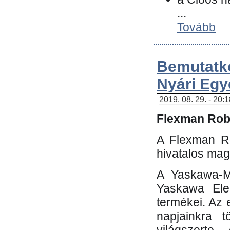
...
Tovább
Bemutatk
Nyári Egy
2019. 08. 29. - 20:
Flexman Robo
A Flexman Ro
hivatalos mag
A Yaskawa-Mo
Yaskawa Elec
termékei. Az e
napjainkra t