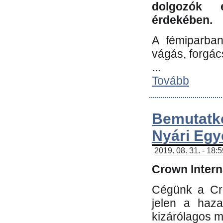
dolgozók 
érdekében.
A fémiparba
vágás, forgác
...
Tovább
Bemutatk
Nyári Egy
2019. 08. 31. - 18:
Crown Interna
Cégünk a Cro
jelen a haz
kizárólagos m