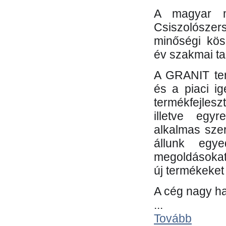
A magyar m
Csiszolósze
minőségi kös
év szakmai tap
A GRANIT ter
és a piaci i
termékfejles
illetve egy
alkalmas sze
állunk egye
megoldásokat
új termékeket 
A cég nagy ha
...
Tovább