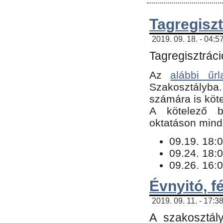
Tagregiszt
2019. 09. 18. - 04:5
Tagregisztráci
Az
alábbi űrl
Szakosztályba.
számára is köte
​A kötelező b
oktatáson minde
09.19. 18:0
09.24. 18:0
09.26. 16:0
Évnyitó, f
2019. 09. 11. - 17:3
A szakosztál