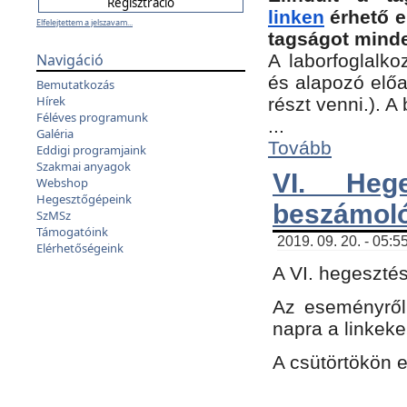
linken
érhető e
Elfelejtettem a jelszavam...
tagságot minde
Navigáció
A laborfoglalko
és alapozó előa
Bemutatkozás
Hírek
részt venni.). 
Féléves programunk
...
Galéria
Tovább
Eddigi programjaink
Szakmai anyagok
VI. Heg
Webshop
Hegesztőgépeink
beszámol
SzMSz
Támogatóink
2019. 09. 20. - 05:5
Elérhetőségeink
A VI. hegeszté
Az eseményről
napra a linkeke
A csütörtökön 