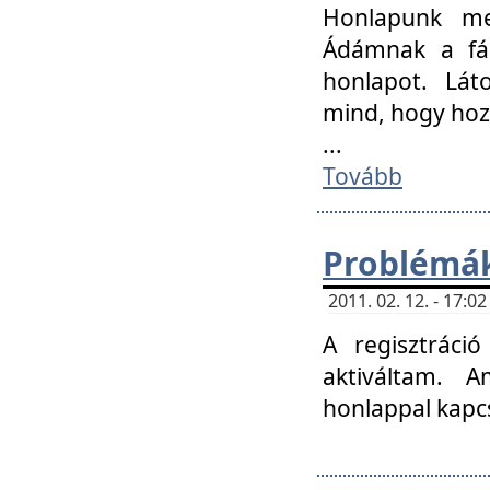
Honlapunk me
Ádámnak a fár
honlapot. Lát
mind, hogy hoz
...
Tovább
Problémák
2011. 02. 12. - 17:
A regisztráci
aktiváltam. 
honlappal kapcs