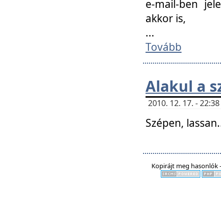
e-mail-ben jel
akkor is,
...
Tovább
Alakul a s
2010. 12. 17. - 22:
Szépen, lassan..
Kopirájt meg hasonlók -