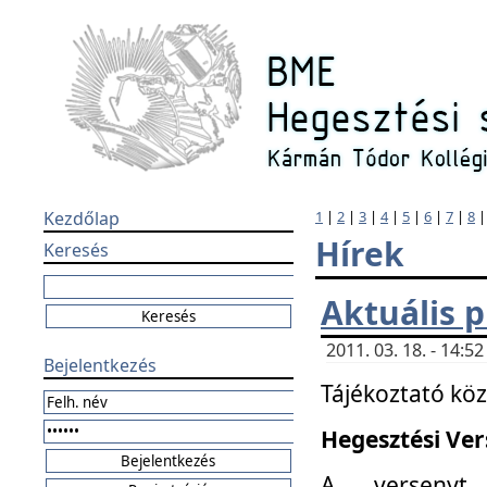
Kezdőlap
1
|
2
|
3
|
4
|
5
|
6
|
7
|
8
Hírek
Keresés
Aktuális 
2011. 03. 18. - 14:
Bejelentkezés
Tájékoztató kö
Hegesztési Vers
A versenyt 