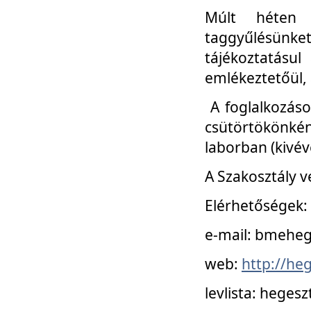
Múlt héten 
taggyűlésünke
tájékoztatásul
emlékeztetőül, a
A foglalkozáso
csütörtökönké
laborban (kivév
A Szakosztály v
Elérhetőségek:
e-mail: bmehe
web:
http://he
levlista: hege