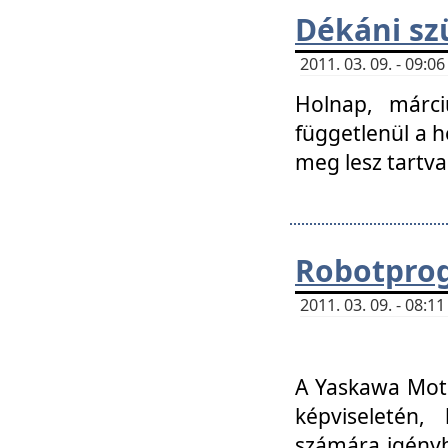
Dékáni sz
2011. 03. 09. - 09:
Holnap, márci
függetlenül a h
meg lesz tartva
Robotpro
2011. 03. 09. - 08:
A Yaskawa Moto
képviseletén, 
számára igényb