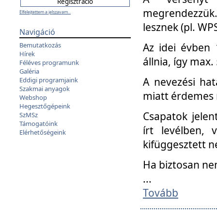
megrendezzük.
Elfelejtettem a jelszavam...
lesznek (pl. WPS
Navigáció
Az idei évben 
Bemutatkozás
Hírek
állnia, így max
Féléves programunk
Galéria
A nevezési hat
Eddigi programjaink
Szakmai anyagok
miatt érdemes 
Webshop
Hegesztőgépeink
Csapatok jele
SzMSz
Támogatóink
írt levélben,
Elérhetőségeink
kifüggesztett n
Ha biztosan ne
...
Tovább