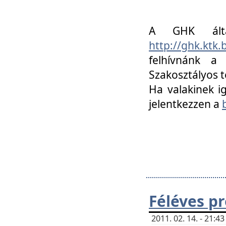
A GHK álta
http://ghk.ktk
felhívnánk a
Szakosztályos t
Ha valakinek i
jelentkezzen a
Féléves p
2011. 02. 14. - 21: