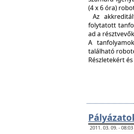
(4 x 6 óra) ro
Az akkreditál
folytatott tan
ad a résztvevő
A tanfolyamok
található robot
Részletekért és
Pályázato
2011. 03. 09. - 08: