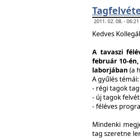
Tagfelvéte
2011. 02. 08. - 06:
Kedves Kollegá
A tavaszi fél
február 10-én,
laborjában
(a 
A gyűlés témái:
- régi tagok t
- új tagok felvé
- féléves prog
Mindenki megje
tag szeretne le