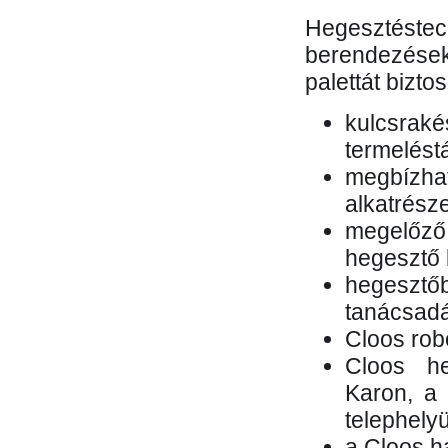
Hegesztés
berendezések 
palettát bizto
kulcsr
termelés
megbízh
alkatrésze
megelőző
hegesztő 
hegesztő
tanácsad
Cloos rob
Cloos he
Karon, a 
telephely
a Cloos h