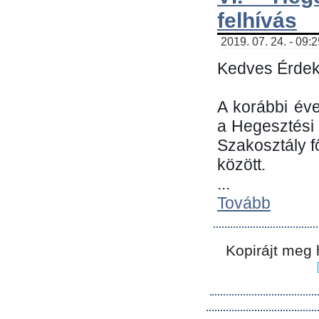
felhívás
2019. 07. 24. - 09:
Kedves Érdek
A korábbi év
a Hegesztési
Szakosztály 
között.
...
Tovább
Kopirájt meg 