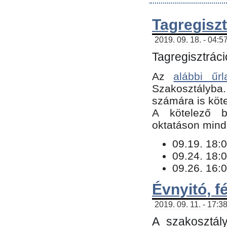
Tagregiszt
2019. 09. 18. - 04:5
Tagregisztráci
Az
alábbi űrl
Szakosztályba.
számára is köte
​A kötelező b
oktatáson minde
09.19. 18:0
09.24. 18:0
09.26. 16:0
Évnyitó, f
2019. 09. 11. - 17:3
A szakosztál