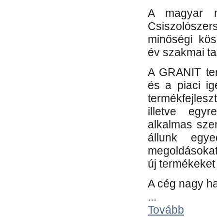
A magyar m
Csiszolósze
minőségi kös
év szakmai tap
A GRANIT ter
és a piaci i
termékfejles
illetve egy
alkalmas sze
állunk egye
megoldásokat
új termékeket 
A cég nagy ha
...
Tovább