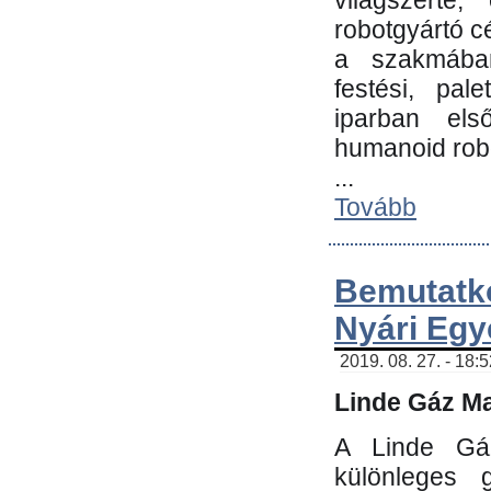
világszerte
robotgyártó c
a szakmában:
festési, pale
iparban els
humanoid robo
...
Tovább
Bemutatk
Nyári Egy
2019. 08. 27. - 18:
Linde Gáz Ma
A Linde Gáz
különleges 