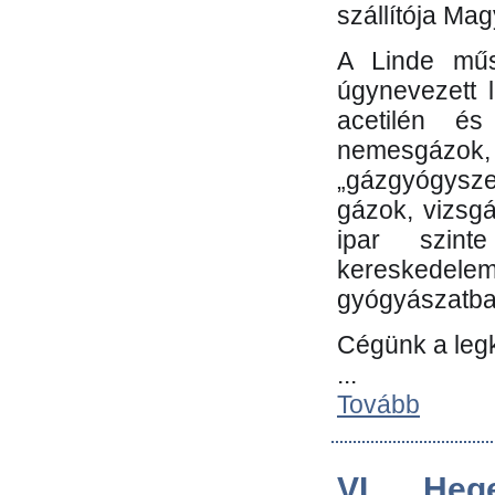
szállítója Ma
A Linde műs
úgynevezett 
acetilén és
nemesgáz
„gázgyógysze
gázok, vizsg
ipar szin
kereskedele
gyógyászatb
Cégünk a leg
...
Tovább
VI. Heg