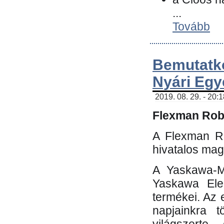
...
Tovább
Bemutatk
Nyári Egy
2019. 08. 29. - 20:
Flexman Robo
A Flexman Ro
hivatalos mag
A Yaskawa-Mo
Yaskawa Elec
termékei. Az e
napjainkra t