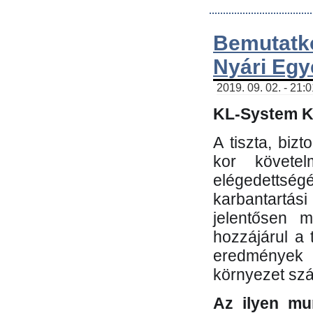
Bemutatk
Nyári Egy
2019. 09. 02. - 21:
KL-System Kf
A tiszta, bi
kor követe
elégedettség
karbantartás
jelentősen m
hozzájárul a
eredmények e
környezet sz
Az ilyen mu