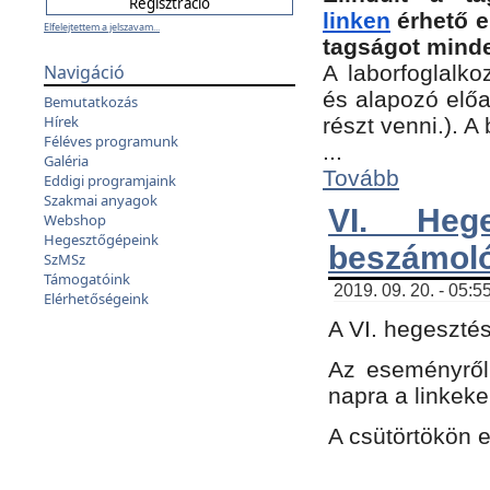
linken
érhető e
Elfelejtettem a jelszavam...
tagságot minde
Navigáció
A laborfoglalko
és alapozó előa
Bemutatkozás
Hírek
részt venni.). 
Féléves programunk
...
Galéria
Tovább
Eddigi programjaink
Szakmai anyagok
VI. Heg
Webshop
Hegesztőgépeink
beszámol
SzMSz
Támogatóink
2019. 09. 20. - 05:5
Elérhetőségeink
A VI. hegeszté
Az eseményről
napra a linkeke
A csütörtökön 