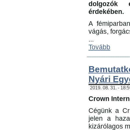
dolgozók 
érdekében.
A fémiparba
vágás, forgác
...
Tovább
Bemutatk
Nyári Egy
2019. 08. 31. - 18:
Crown Interna
Cégünk a Cro
jelen a haz
kizárólagos m