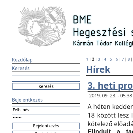
Kezdőlap
1
|
2
|
3
|
4
|
5
|
6
|
7
|
8
Hírek
Keresés
3. heti p
2019. 09. 23. - 05:
Bejelentkezés
A héten kedden
18 között lesz 
kötelező előad
Elindult a ta