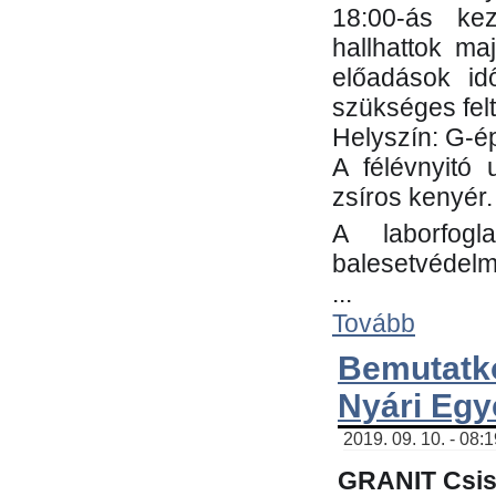
18:00-ás kez
hallhattok ma
előadások id
szükséges fel
Helyszín: G-ép
A félévnyitó 
zsíros kenyér.
A laborfogl
balesetvédelm
...
Tovább
Bemutatk
Nyári Egy
2019. 09. 10. - 08:
GRANIT Csis