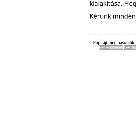
kialakítása. He
Kérünk mindenki
Kopirájt meg hasonlók -