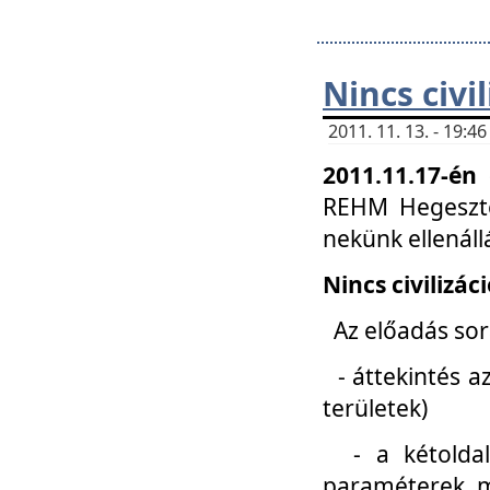
Nincs civi
2011. 11. 13. - 19:
2011.11.17-én
REHM Hegeszté
nekünk ellenál
Nincs civilizác
Az előadás sorá
- áttekintés az
területek)
- a kétoldali 
paraméterek, m