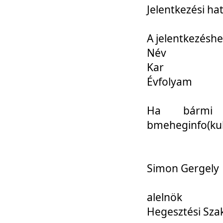
Jelentkezési ha
A jelentkezéshe
Név
Kar
Évfolyam
Ha bármi 
bmeheginfo(kuk
Simon Gergely
alelnök
Hegesztési Sza