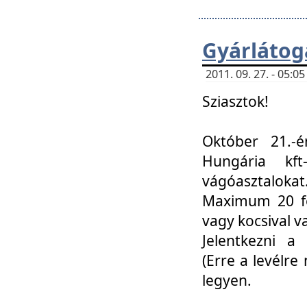
Gyárlátoga
2011. 09. 27. - 05:
Sziasztok!
Október 21.-é
Hungária kf
vágóasztalokat
Maximum 20 fő
vagy kocsival 
Jelentkezni a 
(Erre a levélre 
legyen.