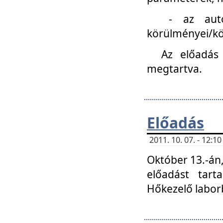
- az autóipa
körülményei/k
Az előadás
megtartva.
Előadás
2011. 10. 07. - 12:
Október 13.-án,
előadást tar
Hőkezelő labor