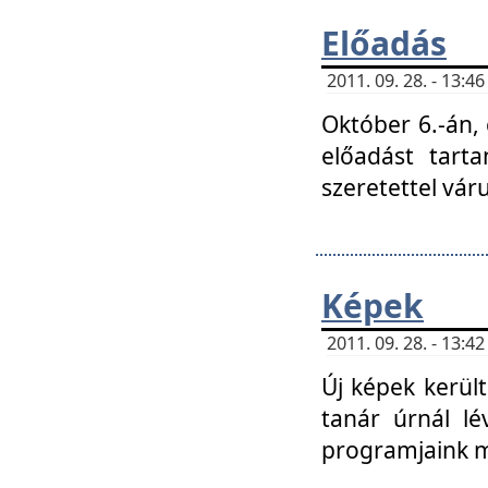
Előadás
2011. 09. 28. - 13:
Október 6.-án,
előadást tart
szeretettel vá
Képek
2011. 09. 28. - 13:
Új képek kerülte
tanár úrnál lé
programjaink m