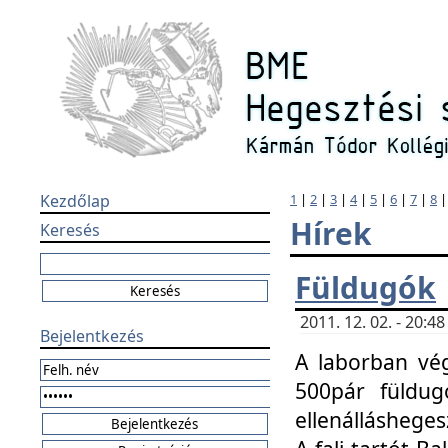
Kezdőlap
1
|
2
|
3
|
4
|
5
|
6
|
7
|
8
Hírek
Keresés
Füldugók
2011. 12. 02. - 20:
Bejelentkezés
A laborban vég
500pár füldugó
ellenállásheges