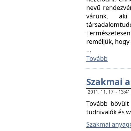
nevű rendezvén
várunk, aki
társadalomtud
Természetesen
reméljük, hogy
...
Tovább
Szakmai 
2011. 11. 17. - 13:
Tovább bővült 
tudnivalók és 
Szakmai anyag