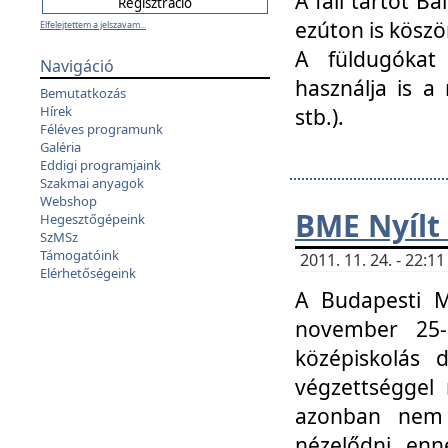
A fali tartót B
ezúton is köszö
Elfelejtettem a jelszavam...
A füldugókat
Navigáció
használja is a 
Bemutatkozás
Hírek
stb.).
Féléves programunk
Galéria
Eddigi programjaink
Szakmai anyagok
Webshop
BME Nyílt
Hegesztőgépeink
SzMSz
Támogatóink
2011. 11. 24. - 22:
Elérhetőségeink
A Budapesti 
november 25-
középiskolás d
végzettséggel
azonban nem 
nézelődni, enn