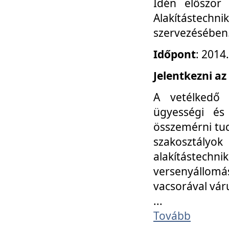
Idén először
Alakítástechni
szervezésében
Időpont
: 2014
Jelentkezni az
A vetélkedő 
ügyességi és
összemérni tud
szakosztályok 
alakítástec
versenyállom
vacsorával vár
...
Tovább