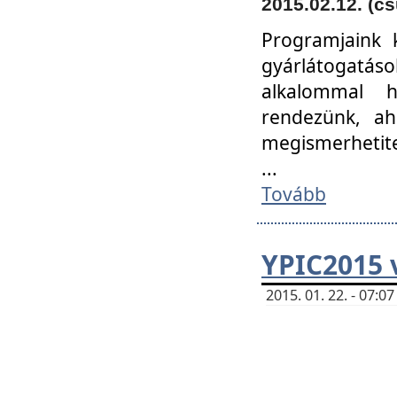
2015.02.12. (cs
Programjaink k
gyárlátogatáso
alkalommal h
rendezünk, ah
megismerhetite
...
Tovább
YPIC2015 
2015. 01. 22. - 07: