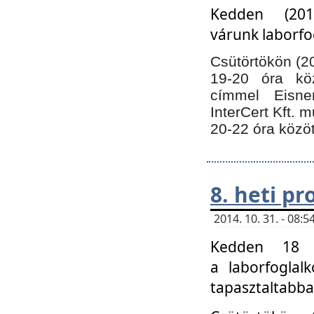
Kedden (201
várunk laborfo
Csütörtökön (20
19-20 óra kö
címmel Eisne
InterCert Kft. 
20-22 óra közöt
8. heti p
2014. 10. 31. - 08
Kedden 18 ó
a laborfoglal
tapasztaltabba