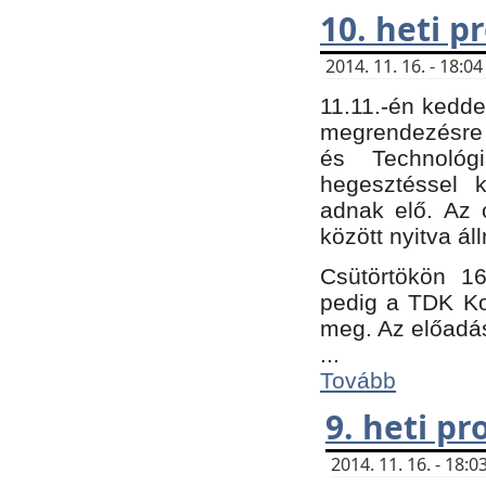
10. heti 
2014. 11. 16. - 18:
11.11.-én kedde
megrendezésre 
és Technológ
hegesztéssel k
adnak elő. Az o
között nyitva ál
Csütörtökön 16
pedig a TDK Kon
meg. Az előadá
...
Tovább
9. heti p
2014. 11. 16. - 18