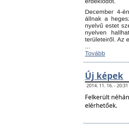
érdeklődőt.
December 4-én
állnak a hegesz
nyelvű estet sz
nyelven hallh
területeiről. A
...
Tovább
Új képek
2014. 11. 16. - 20:
Felkerült néhán
elérhetőek.