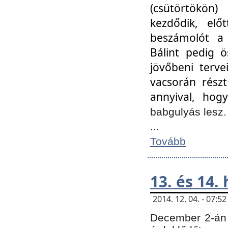
(csütörtökön
kezdődik, elő
beszámolót a 
Bálint pedig ö
jövőbeni terve
vacsorán részt
annyival, hogy
babgulyás lesz
...
Tovább
13. és 14.
2014. 12. 04. - 07:
December 2-án 