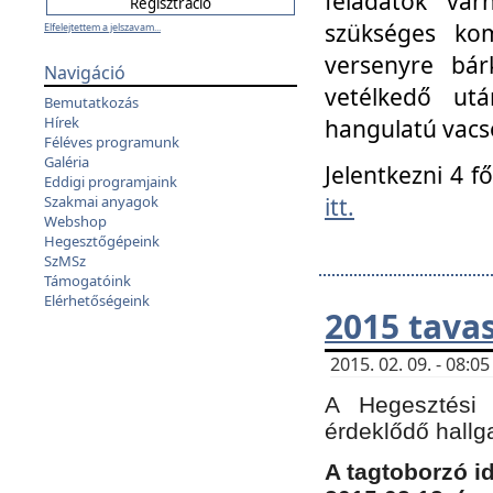
feladatok vá
szükséges kom
Elfelejtettem a jelszavam...
versenyre bár
Navigáció
vetélkedő ut
Bemutatkozás
Hírek
hangulatú vacso
Féléves programunk
Galéria
Jelentkezni 4 f
Eddigi programjaink
itt.
Szakmai anyagok
Webshop
Hegesztőgépeink
SzMSz
Támogatóink
Elérhetőségeink
2015 tavas
2015. 02. 09. - 08:
A Hegesztési 
érdeklődő hallg
A tagtoborzó i