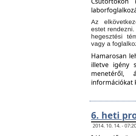
Csütörtökön 
laborfoglalkozá
Az elkövetke
estet rendezni
hegesztési té
vagy a foglalko
Hamarosan lehe
illetve igény
menetéről, á
információkat 
6. heti p
2014. 10. 14. - 07