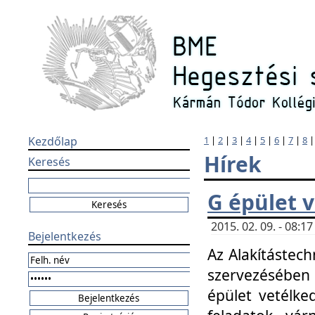
Kezdőlap
1
|
2
|
3
|
4
|
5
|
6
|
7
|
8
Hírek
Keresés
G épület 
2015. 02. 09. - 08:
Bejelentkezés
Az Alakítástech
szervezésében
épület vetélke