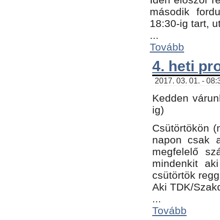
második fordu
18:30-ig tart,
...
Tovább
4. heti p
2017. 03. 01. - 08
Kedden várunk
ig)
Csütörtökön (
napon csak a
megfelelő sz
mindenkit ak
csütörtök regg
Aki TDK/Szak
...
Tovább