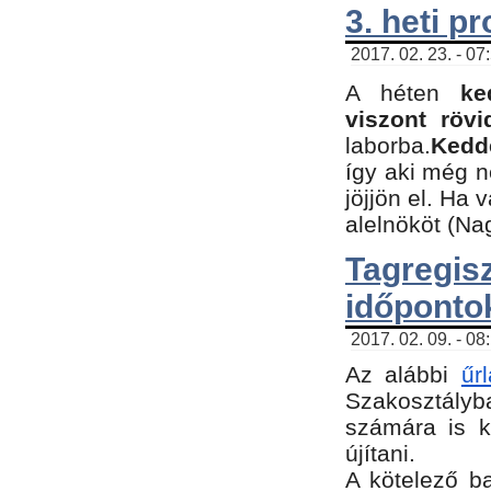
3. heti p
2017. 02. 23. - 07
A héten
ke
viszont rövi
laborba.
Kedde
így aki még 
jöjjön el. Ha 
alelnököt (Na
Tagreg
időponto
2017. 02. 09. - 08
Az alábbi
űr
Szakosztályba
számára is k
újítani.
​A kötelező b