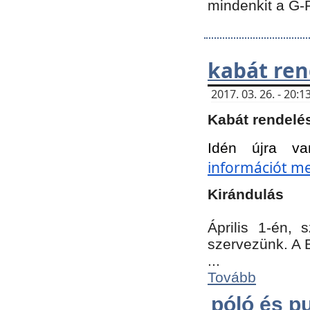
mindenkit a G-
kabát ren
2017. 03. 26. - 20
Kabát rendelé
Idén újra va
információt meg
Kirándulás
Április 1-én,
szervezünk. A 
...
Tovább
póló és pu