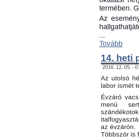
termében. G
Az eseménye
hallgathatjá
...
Tovább
14. heti
2016. 12. 05. - 
Az utolsó h
labor ismét 
Évzáró vacs
menü sert
szándékoto
italfogyaszt
az évzárón.
Többször is 