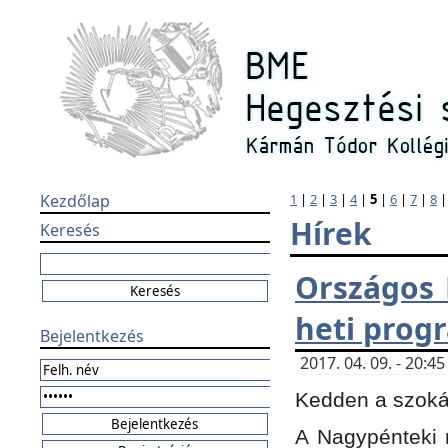
Kezdőlap
1
|
2
|
3
|
4
|
5
|
6
|
7
|
8
Hírek
Keresés
Országos 
heti prog
Bejelentkezés
2017. 04. 09. - 20:
Kedden a szokás
A Nagypénteki m