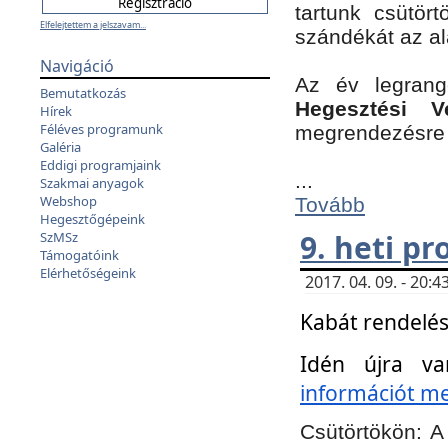
tartunk csütört
Elfelejtettem a jelszavam...
szándékát az a
Navigáció
Az év legran
Bemutatkozás
Hegesztési V
Hírek
Féléves programunk
megrendezésre 
Galéria
Eddigi programjaink
...
Szakmai anyagok
Webshop
Tovább
Hegesztőgépeink
9. heti p
SzMSz
Támogatóink
Elérhetőségeink
2017. 04. 09. - 20
Kabát rendelés
Idén újra va
információt meg
Csütörtökön:
A