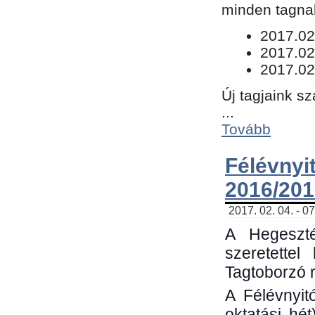
minden tagnak
​2017.02
2017.02
2017.02
Új tagjaink s
...
Tovább
Félévn
2016/201
2017. 02. 04. - 0
A Hegeszté
szeretette
Tagtoborzó 
A Félévnyit
oktatási hé