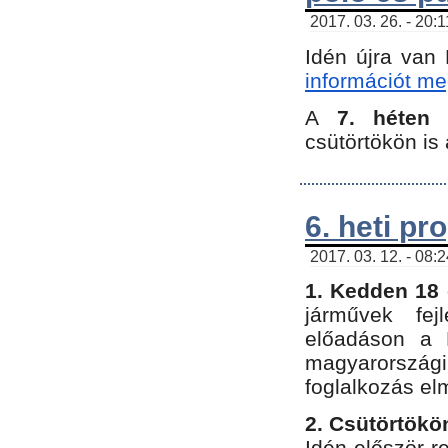
2017. 03. 26. - 20:
Idén újra van
információt meg
A
7. héten
csütörtökön is 
6. heti p
2017. 03. 12. - 08:
1. Kedden 18 
járművek fe
előadáson a 
magyarország
foglalkozás el
2. Csütörtökö
Idén először 