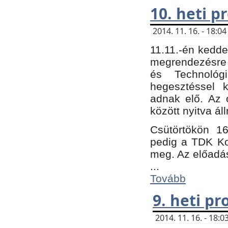
10. heti 
2014. 11. 16. - 18:
11.11.-én kedde
megrendezésre 
és Technológ
hegesztéssel k
adnak elő. Az o
között nyitva ál
Csütörtökön 16
pedig a TDK Kon
meg. Az előadá
...
Tovább
9. heti p
2014. 11. 16. - 18