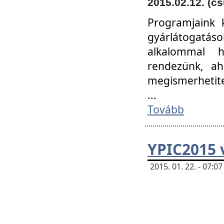
2015.02.12. (cs
Programjaink k
gyárlátogatáso
alkalommal h
rendezünk, ah
megismerhetite
...
Tovább
YPIC2015 
2015. 01. 22. - 07: