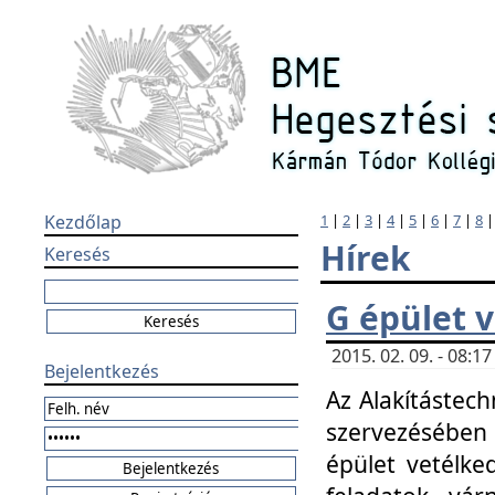
Kezdőlap
1
|
2
|
3
|
4
|
5
|
6
|
7
|
8
Hírek
Keresés
G épület 
2015. 02. 09. - 08:
Bejelentkezés
Az Alakítástech
szervezésében
épület vetélke