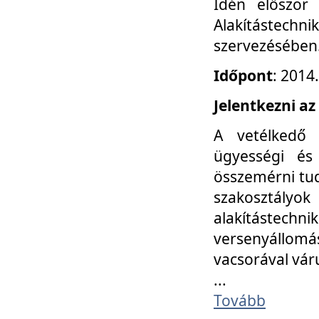
Idén először
Alakítástechni
szervezésében
Időpont
: 2014
Jelentkezni az
A vetélkedő 
ügyességi és
összemérni tud
szakosztályok 
alakítástec
versenyállom
vacsorával vár
...
Tovább