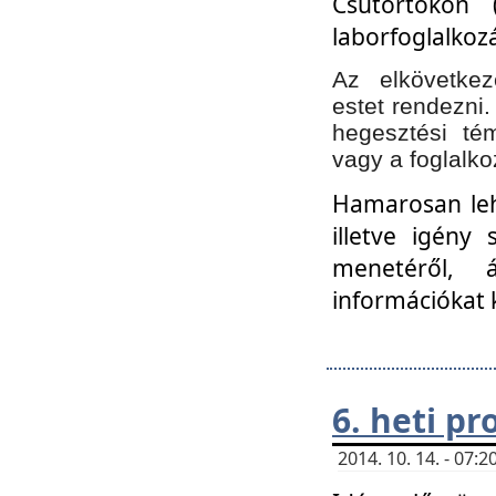
Csütörtökön 
laborfoglalkozá
Az elkövetke
estet rendezni
hegesztési té
vagy a foglalko
Hamarosan lehe
illetve igény
menetéről, á
információkat 
6. heti p
2014. 10. 14. - 07