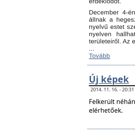
érdeklődőt.
December 4-én
állnak a hegesz
nyelvű estet sz
nyelven hallh
területeiről. A
...
Tovább
Új képek
2014. 11. 16. - 20:
Felkerült néhán
elérhetőek.