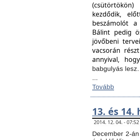
(csütörtökön
kezdődik, elő
beszámolót a 
Bálint pedig ö
jövőbeni terve
vacsorán részt
annyival, hogy
babgulyás lesz
...
Tovább
13. és 14.
2014. 12. 04. - 07:
December 2-án 