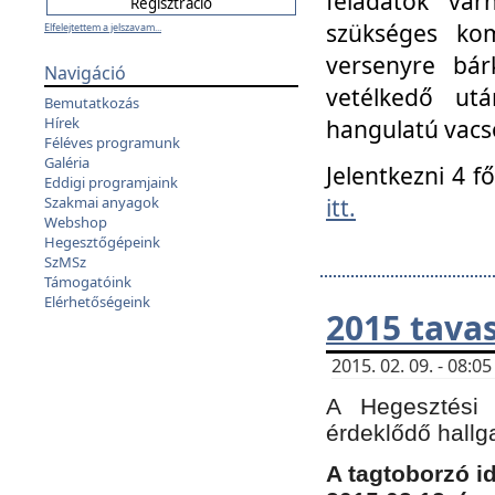
feladatok vá
szükséges kom
Elfelejtettem a jelszavam...
versenyre bár
Navigáció
vetélkedő ut
Bemutatkozás
Hírek
hangulatú vacso
Féléves programunk
Galéria
Jelentkezni 4 f
Eddigi programjaink
itt.
Szakmai anyagok
Webshop
Hegesztőgépeink
SzMSz
Támogatóink
Elérhetőségeink
2015 tavas
2015. 02. 09. - 08:
A Hegesztési 
érdeklődő hallg
A tagtoborzó i