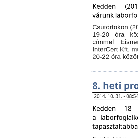
Kedden (201
várunk laborfo
Csütörtökön (20
19-20 óra kö
címmel Eisne
InterCert Kft. 
20-22 óra közöt
8. heti p
2014. 10. 31. - 08
Kedden 18 ó
a laborfoglal
tapasztaltabba