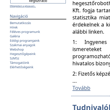
hegesztőroboth
Elfelejtettem a jelszavam...
Kft. fogja tart
Navigáció
statisztika mi
Bemutatkozás
érdekelnek a k
Hírek
alábbi linken.
Féléves programunk
Galéria
Eddigi programjaink
1: Ingyenes k
Szakmai anyagok
ismereteket
Webshop
Hegesztőgépeink
programozhat
SzMSz
hivatalos bizon
Támogatóink
Elérhetőségeink
2: Fizetős képz
...
Tovább
Tudnivalók