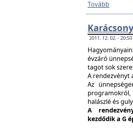
Tovább
Karácsony
2011. 12. 02. - 20:
Hagyományaink
évzáró ünnepség
tagot sok szere
A rendezvényt a
Az ünnepségen
programokról,
halászlé és guly
A rendezvén
kezdődik a G 