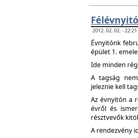
Félévnyit
2012. 02. 02. - 22:
Évnyitónk febru
épület 1. emele
Ide minden régi
A tagság nem
jeleznie kell ta
Az évnyitón a 
évről és ismer
résztvevők kitö
A rendezvény id