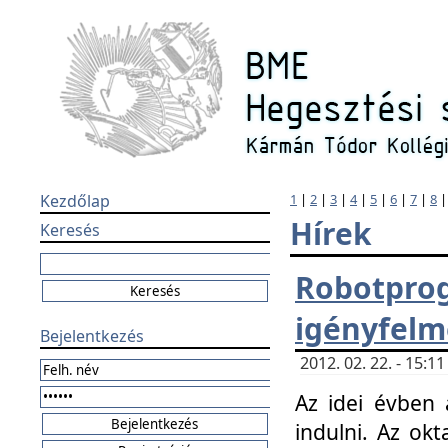
Kezdőlap
1
|
2
|
3
|
4
|
5
|
6
|
7
|
8
Hírek
Keresés
Robotpr
igényfelm
Bejelentkezés
2012. 02. 22. - 15:
Az idei évben 
indulni. Az o