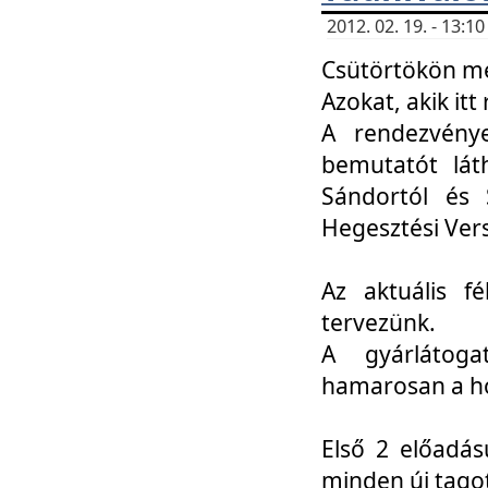
2012. 02. 19. - 13:
Csütörtökön me
Azokat, akik itt 
A rendezvénye
bemutatót lát
Sándortól és 
Hegesztési Ver
Az aktuális f
tervezünk.
A gyárlátoga
hamarosan a h
Első 2 előadás
minden új tago