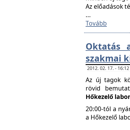
Az előadások 
...
Tovább
Oktatás 
szakmai k
2012. 02. 17. - 16:
Az új tagok k
rövid bemuta
Hőkezelő labo
20:00-tól a nyá
a Hőkezelő lab