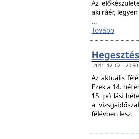
Az előkészület
aki ráér, legyen
...
Tovább
Hegesztés
2011. 12. 02. - 20:
Az aktuális fél
Ezek a 14. hét
15. pótlási hét
a vizsgaidősz
félévben lesz.