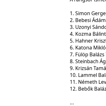
1. Simon Gerge
2. Bebesi Ádám
3. Uzonyi Sánd
4. Kozma Bálin
5. Hahner Krisz
6. Katona Mikl
7. Fülöp Balázs
8. Steinbach Á
9. Krizsán Tam
10. Lammel Bal
11. Németh Le
12. Bebők Balá
...