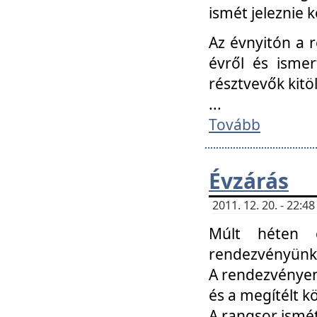
ismét jeleznie k
Az évnyitón a 
évről és ismer
résztvevők kitö
...
Tovább
Évzárás
2011. 12. 20. - 22:
Múlt héten c
rendezvényünk, 
A rendezvényen 
és a megítélt k
A rangsor ismét