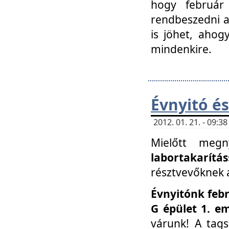
hogy február 
rendbeszedni a 
is jöhet, ahog
mindenkire.
Évnyitó és
2012. 01. 21. - 09:
Mielőtt megn
labortakarítás
résztvevőknek a 
Évnyitónk febr
G épület 1. e
várunk! A tag