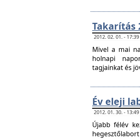
Takarítás 
2012. 02. 01. - 17:
Mivel a mai na
holnapi napon
tagjainkat és jö
Év eleji l
2012. 01. 30. - 13:
Újabb félév ke
hegesztőlabort 