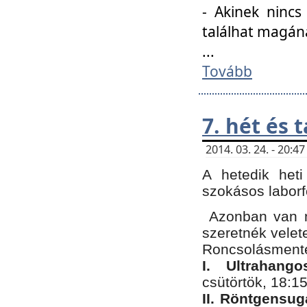
- Akinek nincs
találhat magán
...
Tovább
7. hét és 
2014. 03. 24. - 20:
A hetedik heti
szokásos labor
Azonban van n
szeretnék velet
Roncsolásmente
I. Ultrahang
csütörtök, 18:15
II. Röntgensug