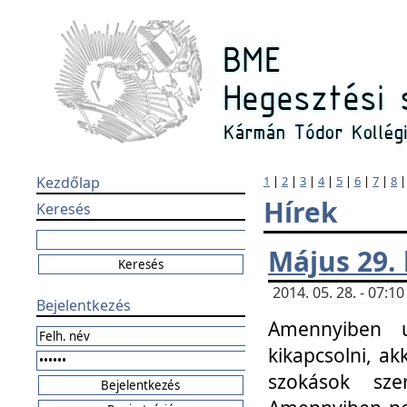
Kezdőlap
1
|
2
|
3
|
4
|
5
|
6
|
7
|
8
Hírek
Keresés
Május 29.
2014. 05. 28. - 07:
Bejelentkezés
Amennyiben u
kikapcsolni, ak
szokások sze