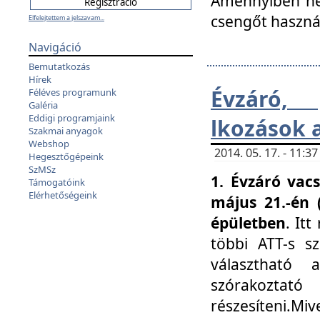
Amennyiben nem
csengőt haszná
Elfelejtettem a jelszavam...
Navigáció
Bemutatkozás
Hírek
Évzáró, 
Féléves programunk
Galéria
Eddigi programjaink
lkozások 
Szakmai anyagok
Webshop
2014. 05. 17. - 11:
Hegesztőgépeink
SzMSz
1. Évzáró vac
Támogatóink
Elérhetőségeink
május 21.-én 
épületben
. It
többi ATT-s sz
választható 
szórakoztató
részesíteni.Miv