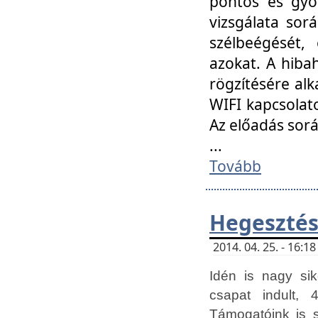
pontos és gyor
vizsgálata so
szélbeégését, 
azokat. A hibah
rögzítésére alk
WIFI kapcsolat
Az előadás sor
...
Tovább
Hegesztés
2014. 04. 25. - 16:
Idén is nagy sik
csapat indult, 
Támogatóink is 