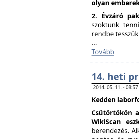
olyan embereke
2. Évzáró pa
szoktunk tenn
rendbe tesszü
...
Tovább
14. heti 
2014. 05. 11. - 08:
Kedden laborfo
Csütörtökön a
WikiScan eszk
berendezés. Al