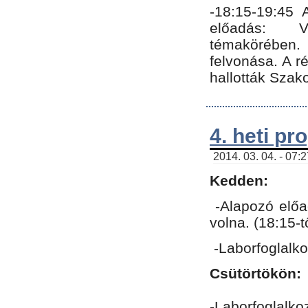
-18:15-19:45
előadás: Vo
témakörében.
felvonása. A 
hallották Szako
4. heti p
2014. 03. 04. - 07:
Kedden:
-Alapozó előa
volna. (18:15-
-Laborfoglalk
Csütörtökön:
-Laborfoglalko