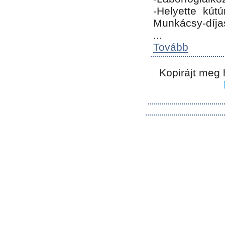
-Helyette kút
Munkácsy-díja
...
Tovább
Kopirájt meg 