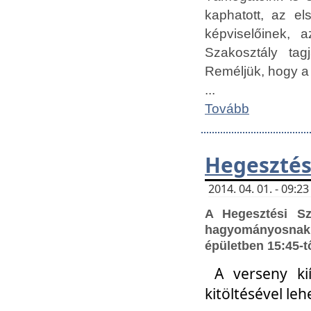
kaphatott, az e
képviselőinek,
Szakosztály tag
Reméljük, hogy a
...
Tovább
Hegesztés
2014. 04. 01. - 09:
A Hegesztési S
hagyományosnak 
épületben 15:45-t
A verseny ki
kitöltésével leh