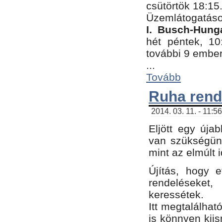
csütörtök 18:15
Üzemlátogatáso
I. Busch-Hung
hét péntek, 10
további 9 embe
...
Tovább
Ruha rend
2014. 03. 11. - 11:5
Eljött egy úja
van szükségünk
mint az elmúlt
Újítás, hogy e
rendelések
keressétek.
Itt megtalálhat
is könnyen kii