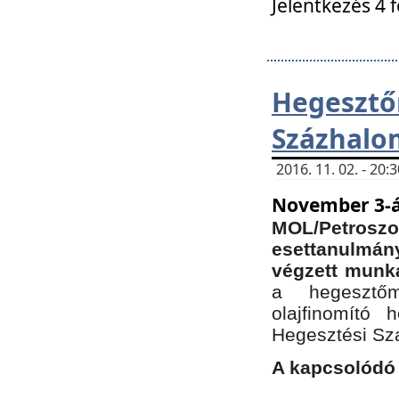
Jelentkezés 4 
Hegesz
Százhalo
2016. 11. 02. - 20
November 3-á
MOL/Petr
esettanulmá
végzett munká
a hegesztőm
olajfinomító 
Hegesztési Sz
A kapcsolódó