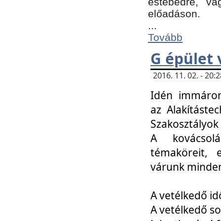
estebédre, va
előadáson.
...
Tovább
G épület 
2016. 11. 02. - 20
Idén immáro
az Alakításte
Szakosztályok
A kovácsolá
témaköreit, e
várunk minden
A vetélkedő id
A vetélkedő so