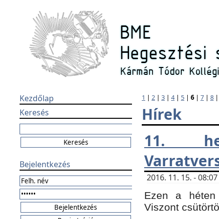
Kezdőlap
1
|
2
|
3
|
4
|
5
|
6
|
7
|
8
Hírek
Keresés
11. h
Varratver
Bejelentkezés
2016. 11. 15. - 08:
Ezen a héten 
Viszont csütört