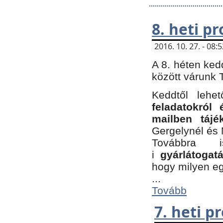
8. heti p
2016. 10. 27. - 08
A 8. héten ked
között várunk T
Keddtől leh
feladatokról
mailben tájé
Gergelynél és 
Továbbra 
i
gyárlátoga
hogy milyen e
...
Tovább
7. heti 