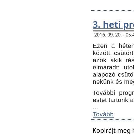
3. heti 
2016. 09. 20. - 0
Ezen a héte
között, csütör
azok akik ré
elmaradt: ut
alapozó csütör
nekünk és meg
További progr
estet tartunk 
...
Tovább
Kopirájt meg 