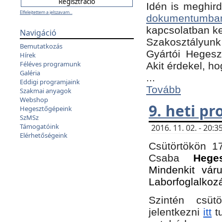
Idén is meghird
Elfelejtettem a jelszavam...
dokumentumba
kapcsolatban ke
Navigáció
Szakosztályunk 
Bemutatkozás
Gyártói Hegeszt
Hírek
Féléves programunk
Akit érdekel, h
Galéria
...
Eddigi programjaink
Tovább
Szakmai anyagok
Webshop
9. heti p
Hegesztőgépeink
SzMSz
Támogatóink
2016. 11. 02. - 20
Elérhetőségeink
Csütörtökön 17
Csaba
Hege
Mindenkit vár
Laborfoglalkoz
Szintén csüt
jelentkezni
itt
tu