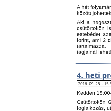
A hét folyamá
között jöhette
Aki a hegeszt
csütörtökön i
estebédet sze
forint, ami 2 
tartalmazza.
tagjainál lehet
4. heti 
2016. 09. 26. - 1
Kedden 18:00-t
Csütörtökön G
foglalkozás, ut