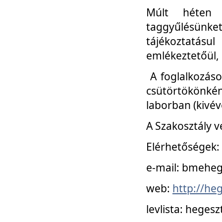
Múlt héten 
taggyűlésünke
tájékoztatásul
emlékeztetőül, a
A foglalkozáso
csütörtökönké
laborban (kivév
A Szakosztály v
Elérhetőségek:
e-mail: bmehe
web:
http://he
levlista: hege