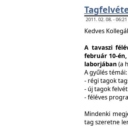
Tagfelvéte
2011. 02. 08. - 06:
Kedves Kollegá
A tavaszi fél
február 10-én,
laborjában
(a 
A gyűlés témái:
- régi tagok t
- új tagok felvé
- féléves prog
Mindenki megje
tag szeretne le