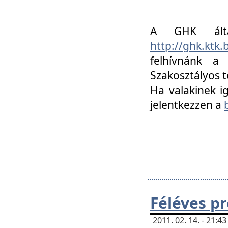
A GHK álta
http://ghk.ktk
felhívnánk a
Szakosztályos t
Ha valakinek i
jelentkezzen a
Féléves p
2011. 02. 14. - 21: