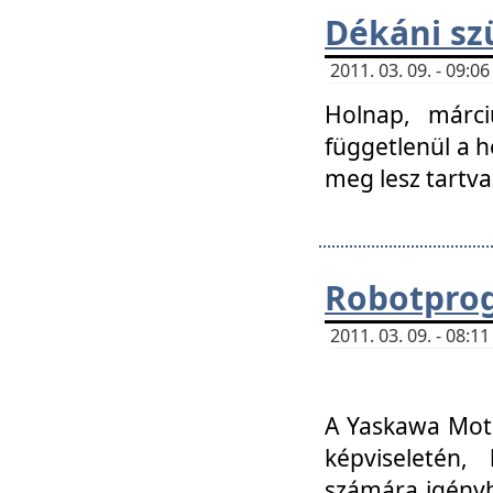
Dékáni sz
2011. 03. 09. - 09:
Holnap, márci
függetlenül a h
meg lesz tartva
Robotpro
2011. 03. 09. - 08:
A Yaskawa Moto
képviseletén, 
számára igényb