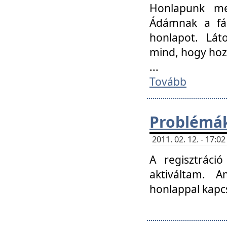
Honlapunk me
Ádámnak a fár
honlapot. Lát
mind, hogy hoz
...
Tovább
Problémák
2011. 02. 12. - 17:
A regisztráci
aktiváltam. 
honlappal kapcs