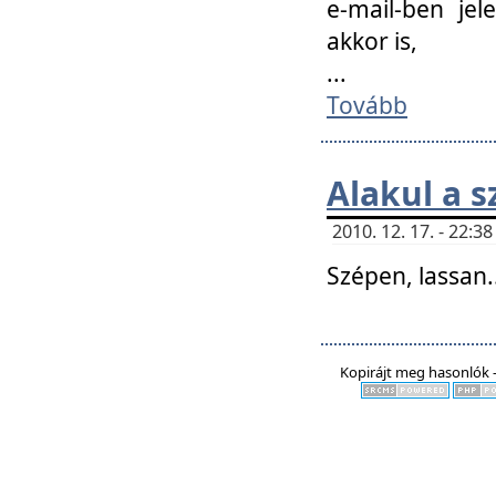
e-mail-ben jel
akkor is,
...
Tovább
Alakul a s
2010. 12. 17. - 22:
Szépen, lassan..
Kopirájt meg hasonlók -