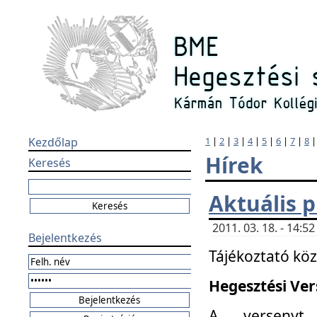
Kezdőlap
1
|
2
|
3
|
4
|
5
|
6
|
7
|
8
Hírek
Keresés
Aktuális 
2011. 03. 18. - 14:
Bejelentkezés
Tájékoztató kö
Hegesztési Vers
A versenyt 