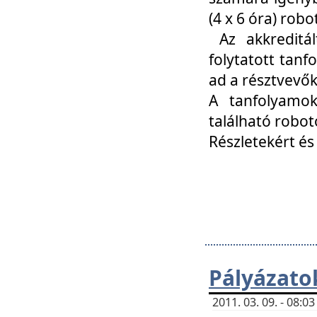
(4 x 6 óra) ro
Az akkreditál
folytatott tan
ad a résztvevő
A tanfolyamok
található robot
Részletekért és
Pályázato
2011. 03. 09. - 08: