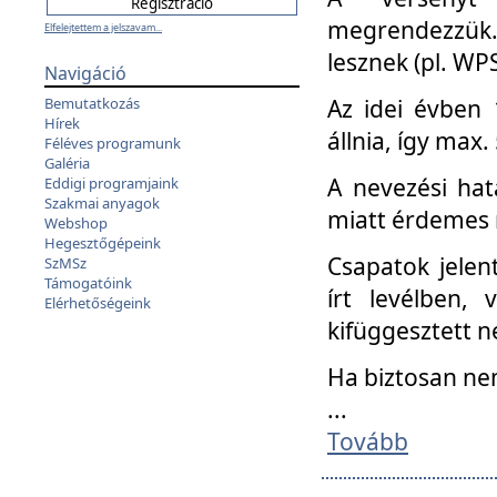
megrendezzük.
Elfelejtettem a jelszavam...
lesznek (pl. WPS
Navigáció
Az idei évben 
Bemutatkozás
Hírek
állnia, így max
Féléves programunk
Galéria
A nevezési hat
Eddigi programjaink
Szakmai anyagok
miatt érdemes 
Webshop
Hegesztőgépeink
Csapatok jele
SzMSz
Támogatóink
írt levélben,
Elérhetőségeink
kifüggesztett n
Ha biztosan ne
...
Tovább