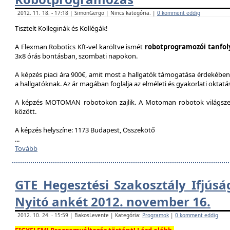
2012. 11. 18. - 17:18 | SimonGergo | Nincs kategória. |
0 komment eddig
Tisztelt Kolleginák és Kollégák!
A Flexman Robotics Kft-vel karöltve ismét
robotprogramozói tanfo
3x8 órás bontásban, szombati napokon.
A képzés piaci ára 900€, amit most a hallgatók támogatása érdekében 
a hallgatóknak. Az ár magában foglalja az elméleti és gyakorlati oktatást
A képzés MOTOMAN robotokon zajlik. A Motoman robotok világszer
között.
A képzés helyszíne: 1173 Budapest, Összekötő
...
Tovább
GTE Hegesztési Szakosztály Ifjúsá
Nyitó ankét 2012. november 16.
2012. 10. 24. - 15:59 | BakosLevente | Kategória:
Programok
|
0 komment eddig