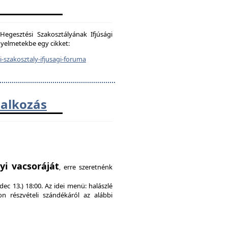
egesztési Szakosztályának Ifjúsági
igyelmetekbe egy cikket:
-szakosztaly-ifjusagi-foruma
lalkozás
!
yi vacsoráját
, erre szeretnénk
ec 13.) 18:00. Az idei menü: halászlé
on részvételi szándékáról az alábbi