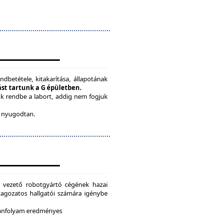
ndbetétele, kitakarítása, állapotának
tást tartunk a G épületben.
ük rendbe a labort, addig nem fogjuk
be nyugodtan.
g vezető robotgyártó cégének hazai
i tagozatos hallgatói számára igénybe
 tanfolyam eredményes