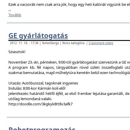
Ezek a vacsorák nem csak arra jók, hogy egy heti kalóriát vigyünk be e
...
Tovább
GE gyárlátogatás
2012. 11. 18. - 17:36 | SimonGergo | Nincs kategória. |
0 komment eddig
Sziasztok!
November 23.-án, pénteken, 9:00-tól gyárlátogatást szervezünk a GE 
A program kb. fél napos, tárgyalóban rövid üzleti összefoglaló u
szakmai bemutatása, majd műhelytúra keretén belül ezen technológiák
Utazás: Autóbusszal, tagoknak ingyenes
Indulás: 8:00-kor Kármán koli elől
Jelentkezés: határidő hétfő éjfél, az első 9 ember lejutása garantált, d
utólag lemondaná valaki.
http://doodle.com/3kgkyk8tt8v3afk7
Robotprogramozás