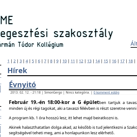
Ál
1
|
2
|
3
|
4
|
5
|
6
|
7
|
8
|
9
|
10
|
11
|
12
|
13
|
14
|
15
|
16
|
17
|
18
|
Hírek
Évnyitó
2013. 02. 12. - 21:18 | SimonGergo | Nincs kategória. |
0 komment eddig
Február 19.-én 18:00-kor a G épület
ben tartjuk a tavas
minden új és régi tagokat, aki a tavaszi félévben is részt szeretne ven
A program kb. 1 óra hosszú lesz, itt lehet majd beiratkozni is.
Akinek halaszthatatlan dolga akad, az később is tud jelentkezni a Szak
segítségével teheti meg, ami a honlapunkon lesz elérhető.