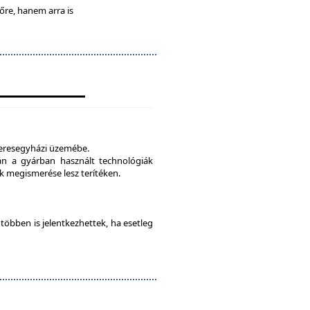
lőre, hanem arra is
veresegyházi üzemébe.
tán a gyárban használt technológiák
 megismerése lesz terítéken.
e többen is jelentkezhettek, ha esetleg