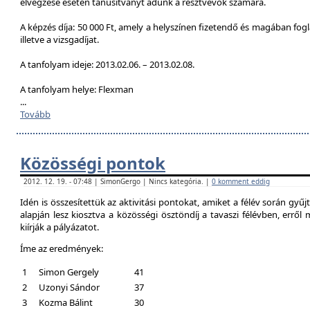
elvégzése esetén tanúsítványt adunk a résztvevők számára.
A képzés díja: 50 000 Ft, amely a helyszínen fizetendő és magában foglal
illetve a vizsgadíjat.
A tanfolyam ideje: 2013.02.06. – 2013.02.08.
A tanfolyam helye: Flexman
...
Tovább
Közösségi pontok
2012. 12. 19. - 07:48 | SimonGergo | Nincs kategória. |
0 komment eddig
Idén is összesítettük az aktivitási pontokat, amiket a félév során gyű
alapján lesz kiosztva a közösségi ösztöndíj a tavaszi félévben, erről
kiírják a pályázatot.
Íme az eredmények:
1
Simon Gergely
41
2
Uzonyi Sándor
37
3
Kozma Bálint
30