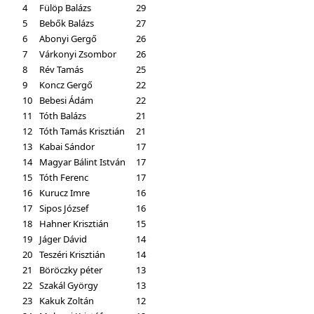
4
Fülöp Balázs
29
5
Bebők Balázs
27
6
Abonyi Gergő
26
7
Várkonyi Zsombor
26
8
Rév Tamás
25
9
Koncz Gergő
22
10
Bebesi Ádám
22
11
Tóth Balázs
21
12
Tóth Tamás Krisztián
21
13
Kabai Sándor
17
14
Magyar Bálint István
17
15
Tóth Ferenc
17
16
Kurucz Imre
16
17
Sipos József
16
18
Hahner Krisztián
15
19
Jáger Dávid
14
20
Teszéri Krisztián
14
21
Böröczky péter
13
22
Szakál György
13
23
Kakuk Zoltán
12