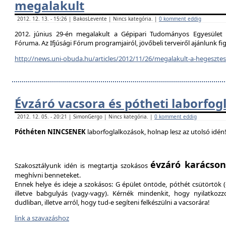
megalakult
2012. 12. 13. - 15:26 | BakosLevente | Nincs kategória. |
0 komment eddig
2012. június 29-én megalakult a Gépipari Tudományos Egyesület H
Fóruma. Az Ifjúsági Fórum programjairól, jövőbeli terveiről ajánlunk f
http://news.uni-obuda.hu/articles/2012/11/26/megalakult-a-hegesztesi
Évzáró vacsora és pótheti laborfog
2012. 12. 05. - 20:21 | SimonGergo | Nincs kategória. |
0 komment eddig
Póthéten NINCSENEK
laborfoglalkozások, holnap lesz az utolsó idén
évzáró karácson
Szakosztályunk idén is megtartja szokásos
meghívni benneteket.
Ennek helye és ideje a szokásos: G épület öntöde, póthét csütörtök (d
illetve babgulyás (vagy-vagy). Kérnék mindenkit, hogy nyilatkozz
dudliban, illetve arról, hogy tud-e segíteni felkészülni a vacsorára!
link a szavazáshoz