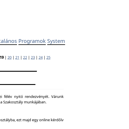
talános
Programok
System
19
|
20
|
21
|
22
|
23
|
24
|
25
zi félév nyitó rendezvényét. Várunk
ni a Szakosztály munkájában.
osztályba, ezt majd egy online kérdőív