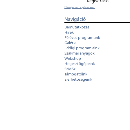
Elfelejtettem a jelszavam...
Navigáció
Bemutatkozás
Hírek
Féléves programunk
Galéria
Eddigi programjaink
Szakmai anyagok
Webshop
Hegesztőgépeink
SzMSz
Támogatóink
Elérhetőségeink