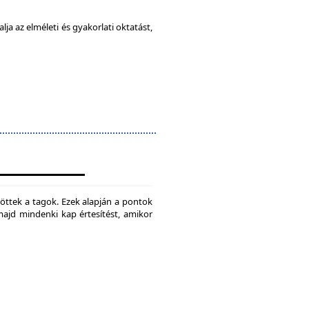
ja az elméleti és gyakorlati oktatást,
jtöttek a tagok. Ezek alapján a pontok
 majd mindenki kap értesítést, amikor