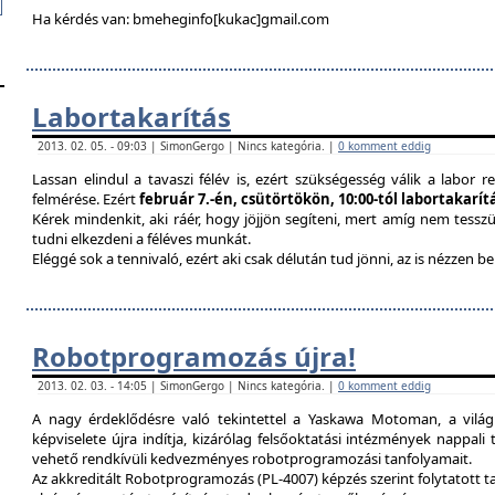
Ha kérdés van: bmeheginfo[kukac]gmail.com
Labortakarítás
2013. 02. 05. - 09:03 | SimonGergo | Nincs kategória. |
0 komment eddig
Lassan elindul a tavaszi félév is, ezért szükségesség válik a labor re
felmérése. Ezért
február 7.-én, csütörtökön, 10:00-tól labortakarí
Kérek mindenkit, aki ráér, hogy jöjjön segíteni, mert amíg nem tessz
tudni elkezdeni a féléves munkát.
Eléggé sok a tennivaló, ezért aki csak délután tud jönni, az is nézzen 
Robotprogramozás újra!
2013. 02. 03. - 14:05 | SimonGergo | Nincs kategória. |
0 komment eddig
A nagy érdeklődésre való tekintettel a Yaskawa Motoman, a vilá
képviselete újra indítja, kizárólag felsőoktatási intézmények nappal
vehető rendkívüli kedvezményes robotprogramozási tanfolyamait.
Az akkreditált Robotprogramozás (PL-4007) képzés szerint folytatott