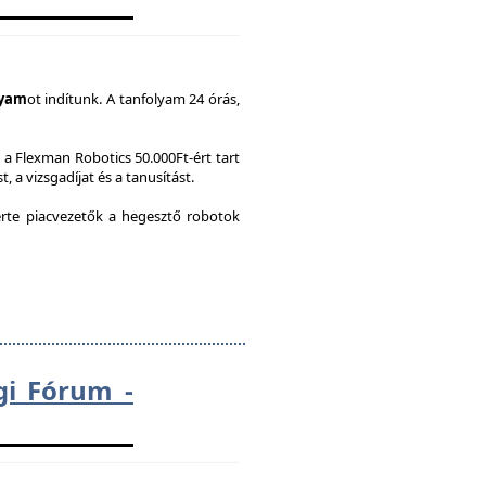
lyam
ot indítunk. A tanfolyam 24 órás,
a Flexman Robotics 50.000Ft-ért tart
, a vizsgadíjat és a tanusítást.
te piacvezetők a hegesztő robotok
gi Fórum -