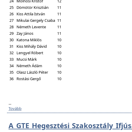
24
Molnosi Kristóf
12
25
Dömötör Krisztián
11
26
Kiss Attila István
11
27
Mikulai Gergely Csaba
11
28
Németh Levente
11
29
Zay János
11
30
Katona Miklós
10
31
Kiss Mihály Dávid
10
32
Lengyel Róbert
10
33
Mucsi Márk
10
34
Németh Ádám
10
35
Olasz László Péter
10
36
Rostási Gergő
10
...
Tovább
A GTE Hegesztési Szakosztály Ifjú