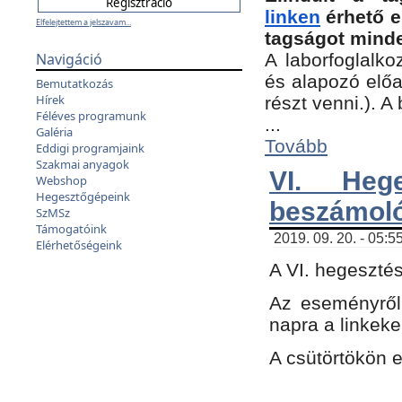
linken
érhető e
Elfelejtettem a jelszavam...
tagságot minde
Navigáció
A laborfoglalko
és alapozó előa
Bemutatkozás
Hírek
részt venni.). 
Féléves programunk
...
Galéria
Tovább
Eddigi programjaink
Szakmai anyagok
VI. Heg
Webshop
Hegesztőgépeink
beszámol
SzMSz
Támogatóink
2019. 09. 20. - 05:5
Elérhetőségeink
A VI. hegeszté
Az eseményről
napra a linkeke
A csütörtökön 