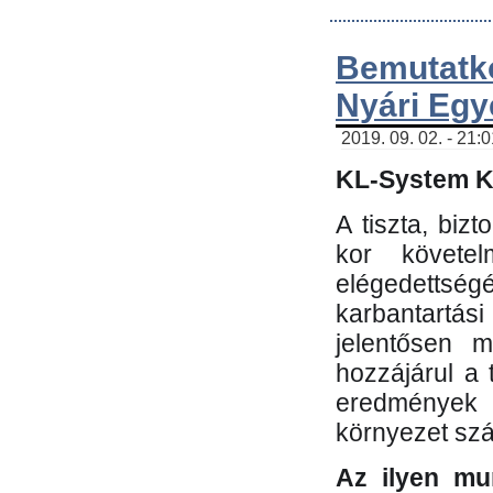
Bemutatk
Nyári Egy
2019. 09. 02. - 21:
KL-System Kf
A tiszta, bi
kor követe
elégedettség
karbantartás
jelentősen m
hozzájárul a
eredmények e
környezet sz
Az ilyen mu