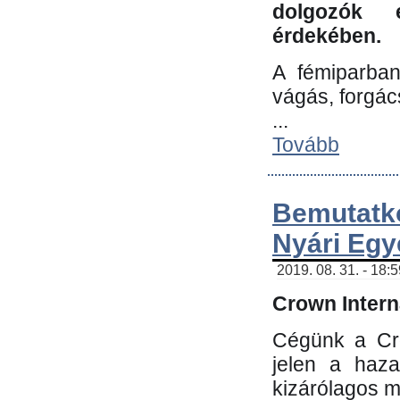
dolgozók 
érdekében.
A fémiparba
vágás, forgác
...
Tovább
Bemutatk
Nyári Egy
2019. 08. 31. - 18:
Crown Interna
Cégünk a Cro
jelen a haz
kizárólagos m