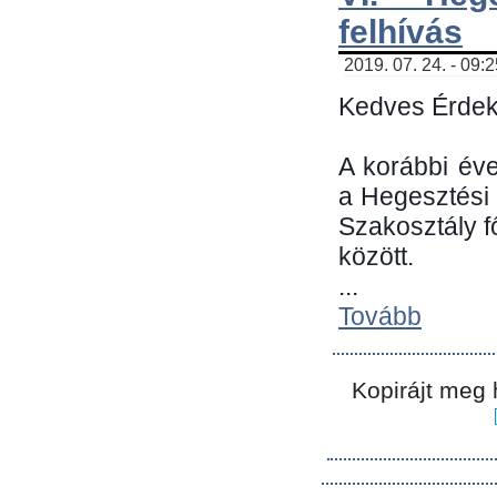
felhívás
2019. 07. 24. - 09:
Kedves Érdek
A korábbi év
a Hegesztési
Szakosztály 
között.
...
Tovább
Kopirájt meg 