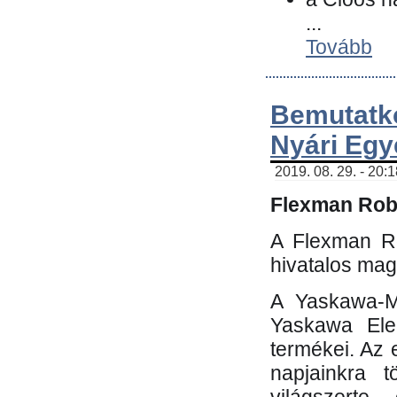
...
Tovább
Bemutatk
Nyári Egy
2019. 08. 29. - 20:
Flexman Robo
A Flexman Ro
hivatalos mag
A Yaskawa-Mo
Yaskawa Elec
termékei. Az e
napjainkra t