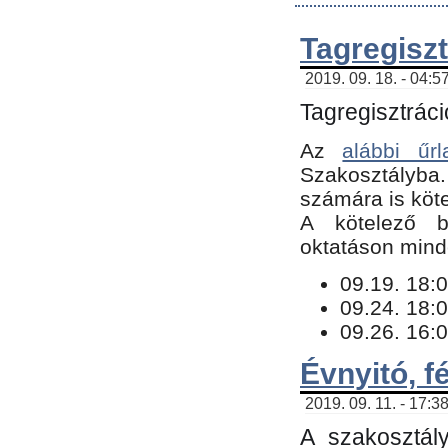
Tagregiszt
2019. 09. 18. - 04:5
Tagregisztráci
Az
alábbi űrl
Szakosztályba.
számára is köte
​A kötelező b
oktatáson minde
09.19. 18:0
09.24. 18:0
09.26. 16:0
Évnyitó, f
2019. 09. 11. - 17:3
A szakosztál