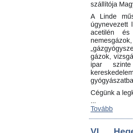
szállítója Ma
A Linde műs
úgynevezett 
acetilén és
nemesgáz
„gázgyógysze
gázok, vizsg
ipar szin
kereskedele
gyógyászatb
Cégünk a leg
...
Tovább
VI. Heg