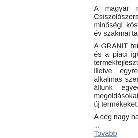
A magyar m
Csiszolósze
minőségi kös
év szakmai tap
A GRANIT ter
és a piaci i
termékfejles
illetve egy
alkalmas sze
állunk egye
megoldásokat
új termékeket 
A cég nagy ha
...
Tovább