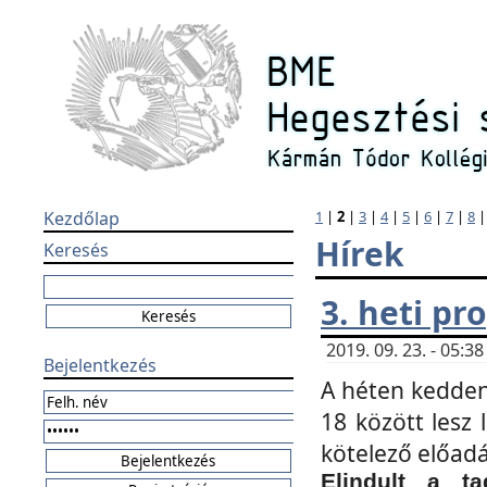
Kezdőlap
1
|
2
|
3
|
4
|
5
|
6
|
7
|
8
Hírek
Keresés
3. heti p
2019. 09. 23. - 05:
Bejelentkezés
A héten kedden
18 között lesz 
kötelező előad
Elindult a ta