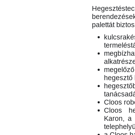
Hegesztés
berendezések 
palettát bizto
kulcsr
termelés
megbízh
alkatrésze
megelőző
hegesztő 
hegesztő
tanácsad
Cloos rob
Cloos he
Karon, a 
telephely
a Cloos h