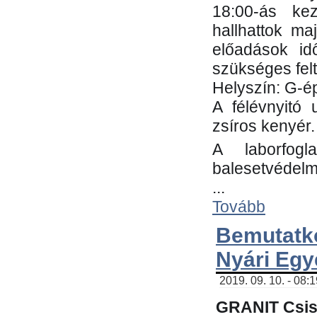
18:00-ás kez
hallhattok ma
előadások id
szükséges fel
Helyszín: G-ép
A félévnyitó 
zsíros kenyér.
A laborfogl
balesetvédelm
...
Tovább
Bemutatk
Nyári Egy
2019. 09. 10. - 08:
GRANIT Csis