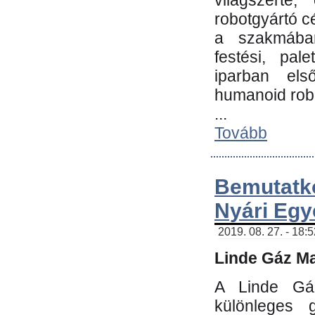
világszerte
robotgyártó c
a szakmában:
festési, pale
iparban els
humanoid robo
...
Tovább
Bemutatk
Nyári Egy
2019. 08. 27. - 18:
Linde Gáz Ma
A Linde Gáz
különleges 