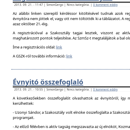
2013. 09. 21. - 11:47 | SimonGergo | Nincs kategória. |
0 komment eddig
Az alábbi linken szereplő kérdéssor kitöltésével tudnak azok reg
évnyitóra nem jöttek el, vagy ott nem töltötték ki a táblázatot. A reg
azaz október 21.-éig.
A regisztrációval a Szakosztály tagjai lesztek, viszont az akt
maghatározott pontok teljesítése. Az SzmSz-t megtaláljátok a bal ol
Íme a regisztrációs oldal:
link
A GSZK-ról további információ:
link
Évnyitó összefoglaló
2013. 09. 21. - 10:55 | SimonGergo | Nincs kategória. |
0 komment eddig
A következőekben összefoglalót olvashattok az évnyitóról, így
kerülhettek:
- Uzonyi Sándor, a Szakosztály volt elnöke összefoglalta a Szakosztá
programjait.
- Az előző félévben is aktív tagság megszavazta az új elnököt, Kozma