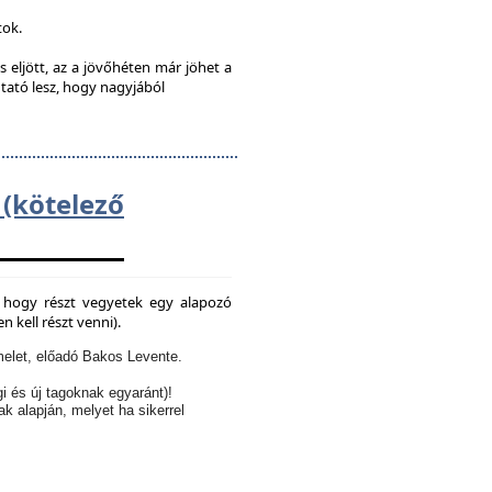
tok.
s eljött, az a jövőhéten már jöhet a
utató lesz, hogy nagyjából
kötelező
e, hogy részt vegyetek egy alapozó
 kell részt venni).
elet, előadó Bakos Levente.
i és új tagoknak egyaránt)!
ak alapján, melyet ha sikerrel