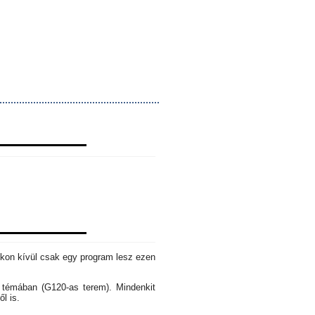
okon kívül csak egy program lesz ezen
s témában (G120-as terem). Mindenkit
ől is.