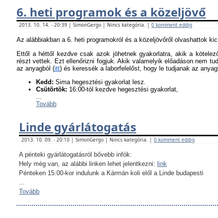
6. heti programok és a közeljövő
2013. 10. 14. - 20:39 | SimonGergo | Nincs kategória. |
0 komment eddig
Az alábbiakban a 6. heti programokról és a közeljövőről olvashattok ki
Ettől a héttől kezdve csak azok jöhetnek gyakorlatra, akik a kötel
részt vettek. Ezt ellenőrizni fogjuk. Akik valamelyik előadáson nem tu
az anyagból (
itt
) és keressék a laborfelelőst, hogy le tudjanak az anyagb
K
edd:
Sima hegesztési gyakorlat lesz.
Csütörtök:
16:00-tól kezdve hegesztési gyakorlat,
...
Tovább
Linde gyárlátogatás
2013. 10. 09. - 20:10 | SimonGergo | Nincs kategória. |
0 komment eddig
A pénteki gyárlátogatásról bővebb infók:
Hely még van, az alábbi linken lehet jelentkezni:
link
Pénteken 15:00-kor indulunk a Kármán koli elől a Linde budapesti
...
Tovább