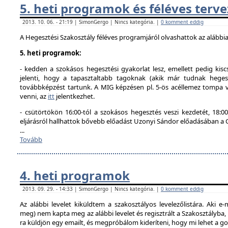
5. heti programok és féléves terve
2013. 10. 06. - 21:19 | SimonGergo | Nincs kategória. |
0 komment eddig
A Hegesztési Szakosztály féléves programjáról olvashattok az alábbi
5. heti programok:
- kedden a szokásos hegesztési gyakorlat lesz, emellett pedig kisc
jelenti, hogy a tapasztaltabb tagoknak (akik már tudnak hegesz
továbbképzést tartunk. A MIG képzésen pl. 5-ös acéllemez tompa va
venni, az
itt
jelentkezhet.
- csütörtökön 16:00-tól a szokásos hegesztés veszi kezdetét, 18
eljárásról hallhattok bővebb előadást Uzonyi Sándor előadásában a
...
Tovább
4. heti programok
2013. 09. 29. - 14:33 | SimonGergo | Nincs kategória. |
0 komment eddig
Az alábbi levelet kiküldtem a szakosztályos levelezőlistára. Aki e-
meg) nem kapta meg az alábbi levelet és regisztrált a Szakosztályba
ra küldjön egy emailt, és megpróbálom kideríteni, hogy mi lehet a g