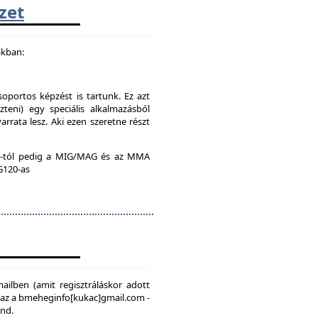
zet
akban:
soportos képzést is tartunk. Ez azt
teni) egy speciális alkalmazásból
rrata lesz. Aki ezen szeretne részt
:00-tól pedig a MIG/MAG és az MMA
 G120-as
mailben (amit regisztráláskor adott
, az a bmeheginfo[kukac]gmail.com -
ond.