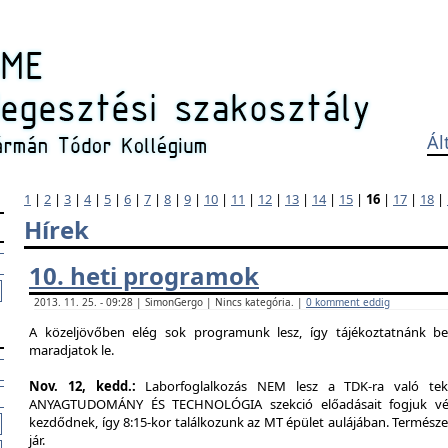
Ál
1
|
2
|
3
|
4
|
5
|
6
|
7
|
8
|
9
|
10
|
11
|
12
|
13
|
14
|
15
|
16
|
17
|
18
|
Hírek
10. heti programok
2013. 11. 25. - 09:28 | SimonGergo | Nincs kategória. |
0 komment eddig
A közeljövőben elég sok programunk lesz, így tájékoztatnánk b
maradjatok le.
Nov. 12, kedd.:
Laborfoglalkozás NEM lesz a TDK-ra való tekin
ANYAGTUDOMÁNY ÉS TECHNOLÓGIA szekció előadásait fogjuk végig
kezdődnek, így 8:15-kor találkozunk az MT épület aulájában. Természe
jár.