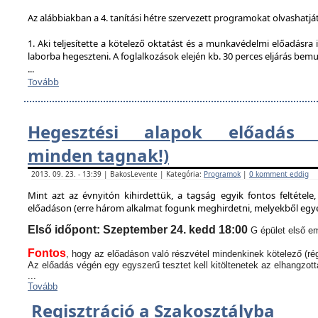
Az alábbiakban a 4. tanítási hétre szervezett programokat olvashatjá
1. Aki teljesítette a kötelező oktatást és a munkavédelmi előadásra i
laborba hegeszteni. A foglalkozások elején kb. 30 perces eljárás bem
...
Tovább
Hegesztési alapok előadás (
minden tagnak!)
2013. 09. 23. - 13:39 | BakosLevente | Kategória:
Programok
|
0 komment eddig
Mint azt az évnyitón kihirdettük, a tagság egyik fontos feltétel
előadáson (erre három alkalmat fogunk meghirdetni, melyekből egyen
Első időpont: Szeptember 24. kedd 18:00
G épület első em
Fontos
, hogy az előadáson való részvétel mindenkinek kötelező (rég
Az előadás végén egy egyszerű tesztet kell kitöltenetek az elhangzott
...
Tovább
Regisztráció a Szakosztályba