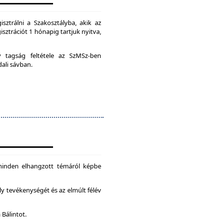
isztrálni a Szakosztályba, akik az
isztrációt 1 hónapig tartjuk nyitva,
ív tagság feltétele az SzMSz-ben
dali sávban.
 minden elhangzott témáról képbe
ly tevékenységét és az elmúlt félév
 Bálintot.