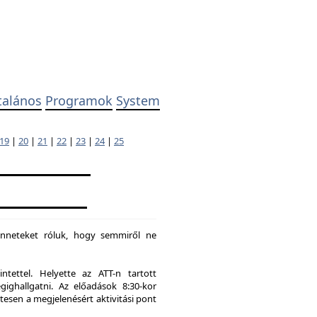
talános
Programok
System
19
|
20
|
21
|
22
|
23
|
24
|
25
enneteket róluk, hogy semmiről ne
tettel. Helyette az ATT-n tartott
hallgatni. Az előadások 8:30-kor
tesen a megjelenésért aktivitási pont