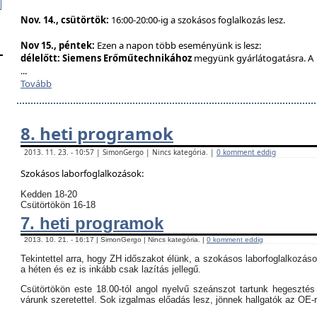
Nov. 14., csütörtök:
16:00-20:00-ig a szokásos foglalkozás lesz.
Nov 15., péntek:
Ezen a napon több eseményünk is lesz:
délelőtt:
Siemens Erőműtechnikához
megyünk gyárlátogatásra. A
...
Tovább
8. heti programok
2013. 11. 23. - 10:57 | SimonGergo | Nincs kategória. |
0 komment eddig
Szokásos laborfoglalkozások:
Kedden 18-20
Csütörtökön 16-18
7. heti programok
2013. 10. 21. - 16:17 | SimonGergo | Nincs kategória. |
0 komment eddig
Tekintettel arra, hogy ZH időszakot élünk, a szokásos laborfoglalkozás
a héten és ez is inkább csak lazítás jellegű.
Csütörtökön este 18.00-tól angol nyelvű szeánszot tartunk hegeszté
várunk szeretettel. Sok izgalmas előadás lesz, jönnek hallgatók az OE-r