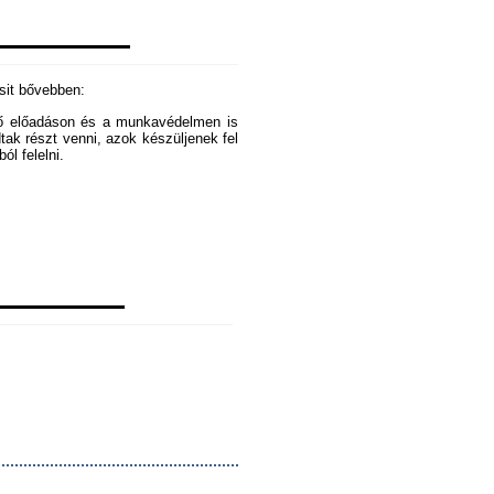
csit bővebben:
ező előadáson és a munkavédelmen is
dtak részt venni, azok készüljenek fel
ól felelni.