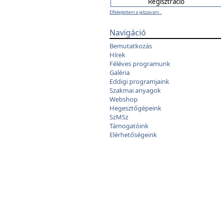
Elfelejtettem a jelszavam...
Navigáció
Bemutatkozás
Hírek
Féléves programunk
Galéria
Eddigi programjaink
Szakmai anyagok
Webshop
Hegesztőgépeink
SzMSz
Támogatóink
Elérhetőségeink