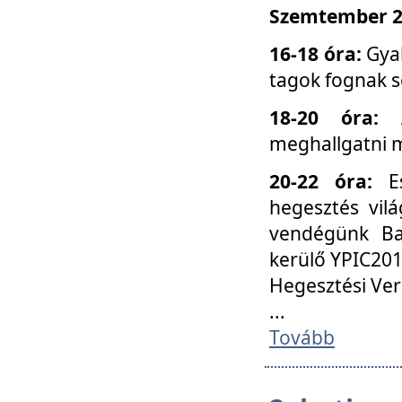
Szemtember 25
16-18 óra:
Gyak
tagok fognak s
18-20 óra:
meghallgatni m
20-22 óra:
Es
hegesztés vilá
vendégünk Ba
kerülő YPIC201
Hegesztési Ver
...
Tovább