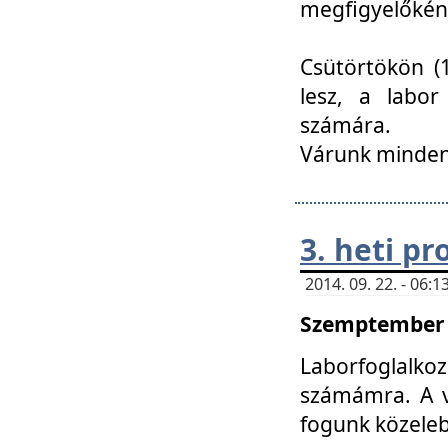
megfigyelőkén
Csütörtökön (1
lesz, a labor
számára.
Várunk mindenk
3. heti p
2014. 09. 22. - 06
Szemptember 2
Laborfoglalk
számámra. A ve
fogunk közele