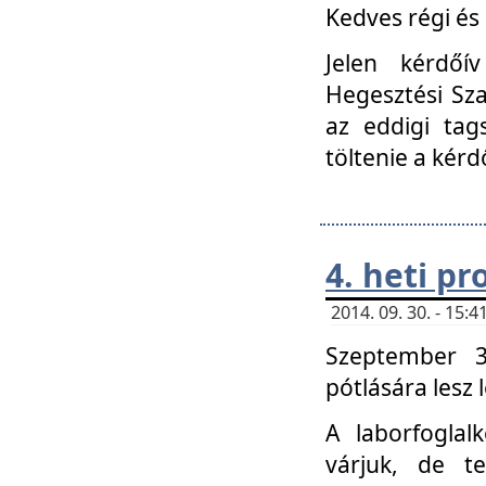
Kedves régi és 
Jelen kérdőí
Hegesztési Sza
az eddigi tag
töltenie a kérd
4. heti p
2014. 09. 30. - 15
Szeptember 3
pótlására lesz
A laborfoglal
várjuk, de t