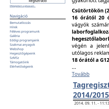
gyakorlott tagj
Elfelejtettem a jelszavam...
Csütörtökön (2
Navigáció
16 órától 20 
Bemutatkozás
vágyók számá
Hírek
laborfoglal
Féléves programunk
Galéria
hegesztőlaborb
Eddigi programjaink
végén a jelenl
Szakmai anyagok
Webshop
utólagos reklam
Hegesztőgépeink
SzMSz
18 órától a G1
Támogatóink
...
Elérhetőségeink
Tovább
Tagreg
2014/2015
2014. 09. 11. - 11