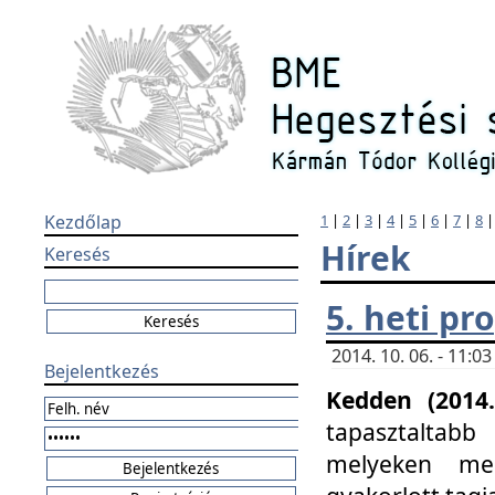
Kezdőlap
1
|
2
|
3
|
4
|
5
|
6
|
7
|
8
Hírek
Keresés
5. heti p
2014. 10. 06. - 11:
Bejelentkezés
Kedden (2014.
tapasztaltabb
melyeken meg