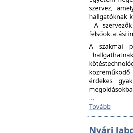
szervez, amel
hallgatóknak k
A szervezők
felsőoktatási 
A szakmai p
hallgathatna
kötéstechnológ
közreműködő i
érdekes gyak
megoldásokba
...
Tovább
Nyári lab