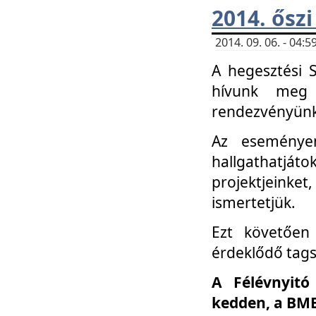
2014. őszi
2014. 09. 06. - 04
A hegesztési 
hívunk meg 
rendezvényünk
Az eseménye
hallgathatjáto
projektjeink
ismertetjük.
Ezt követően 
érdeklődő tag
A Félévnyitó
kedden, a BME