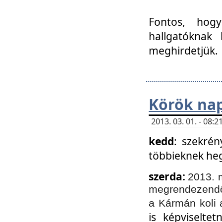
Fontos, hogy
hallgatóknak
meghirdetjük.
Körök nap
2013. 03. 01. - 08
kedd
: szekrén
többieknek he
szerda:
2013. 
megrendezendő 
a Kármán koli 
is képviselte