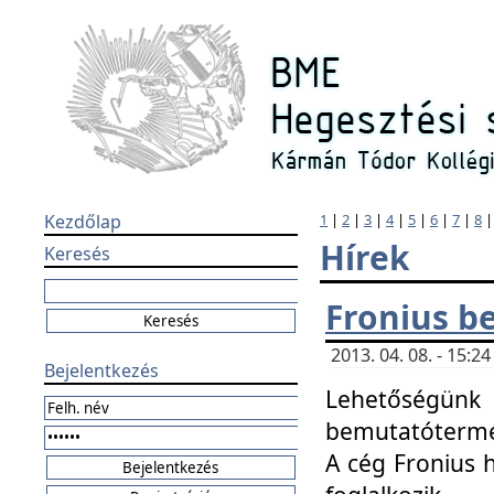
Kezdőlap
1
|
2
|
3
|
4
|
5
|
6
|
7
|
8
Hírek
Keresés
Fronius b
2013. 04. 08. - 15:
Bejelentkezés
Lehetőségünk 
bemutatótermét
A cég Fronius 