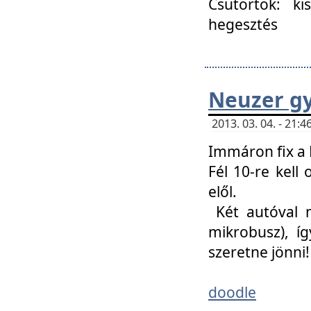
Csütörtök: ki
hegesztés
Neuzer gy
2013. 03. 04. - 21
Immáron fix a 
Fél 10-re kell
elől.
Két autóval 
mikrobusz), í
szeretne jönni!
doodle