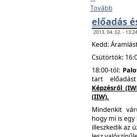
Tovább
előadás é
2013. 04. 02. - 13
Kedd: Áramlást
Csütörtök: 16:
18:00-tól:
Palo
tart előadá
Képzésről (IW
(IIW).
Mindenkit vá
hogy mi is egy
illeszkedik az
lesz valószínűl