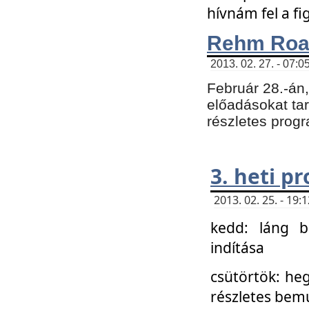
hívnám fel a f
Rehm Roa
2013. 02. 27. - 07:0
Február 28.-án
előadásokat tar
részletes prog
3. heti p
2013. 02. 25. - 19
kedd: láng b
indítása
csütörtök: he
részletes bemu