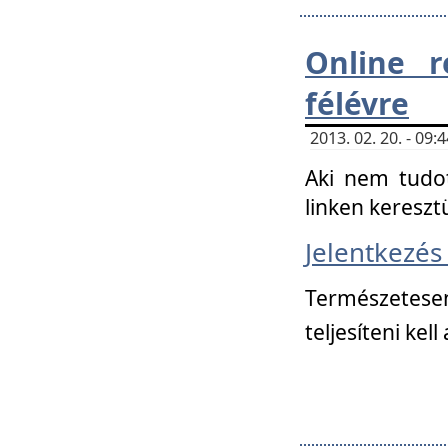
Online r
félévre
2013. 02. 20. - 09
Aki nem tudot
linken kereszt
Jelentkezé
Természetese
teljesíteni kell