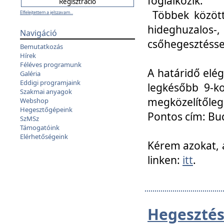
foglalkozik.
Többek között
Elfelejtettem a jelszavam...
hideghuzalo
Navigáció
csőhegesztéssel
Bemutatkozás
Hírek
Féléves programunk
A határidő elég
Galéria
Eddigi programjaink
legkésőbb 9-ko
Szakmai anyagok
megközelítőleg
Webshop
Hegesztőgépeink
Pontos cím: Bud
SzMSz
Támogatóink
Elérhetőségeink
Kérem azokat, a
linken:
itt
.
Hegesztés