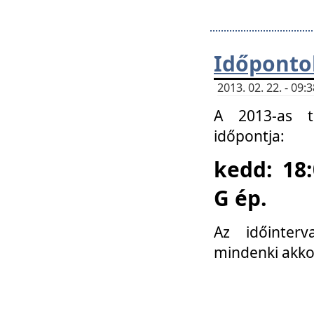
Időponto
2013. 02. 22. - 09
A 2013-as ta
időpontja:
kedd: 18:
G ép.
Az időinter
mindenki akko