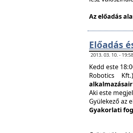
Az előadás ala
Előadás é
2013. 03. 10. - 19
Kedd este 18:0
Robotics Kf
alkalmazásairó
Aki este megjel
Gyülekező az e
Gyakorlati fo