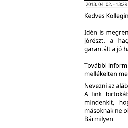
2013. 04. 02. - 13:
Kedves Kollegin
Idén is megren
jórészt, a ha
garantált a jó 
További informá
mellékelten me
Nevezni az aláb
A link birtoká
mindenkit, h
másoknak ne ok
Bármilyen
...