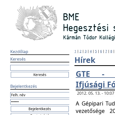
Kezdőlap
1
|
2
|
3
|
4
|
5
|
6
|
7
|
8
Hírek
Keresés
GTE - H
Ifjúsági 
Bejelentkezés
2012. 05. 13. - 10:
A Gépipari Tu
vezetősége 20