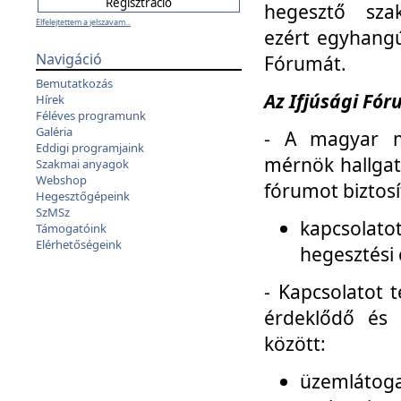
hegesztő sza
Elfelejtettem a jelszavam...
ezért egyhangú
Navigáció
Fórumát.
Bemutatkozás
Az Ifjúsági Fóru
Hírek
Féléves programunk
Galéria
- A magyar m
Eddigi programjaink
mérnök hallgat
Szakmai anyagok
Webshop
fórumot biztosí
Hegesztőgépeink
SzMSz
kapcsolat
Támogatóink
Elérhetőségeink
hegesztési 
- Kapcsolatot t
érdeklődő és 
között:
üzemlátoga