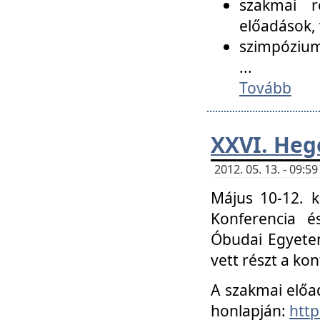
szakmai r
előadások, 
szimpózium
...
Tovább
XXVI. Heg
2012. 05. 13. - 09:
Május 10-12. k
Konferencia é
Óbudai Egyetem
vett részt a ko
A szakmai előa
honlapján:
http