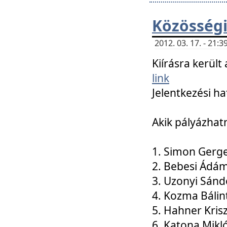
Közösségi
2012. 03. 17. - 21
Kiírásra kerül
link
Jelentkezési ha
Akik pályázhat
1. Simon Gerge
2. Bebesi Ádá
3. Uzonyi Sánd
4. Kozma Bálin
5. Hahner Kris
6. Katona Mikl