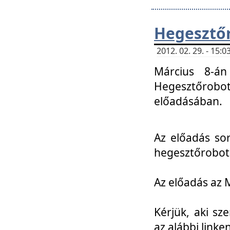
Hegesztőr
2012. 02. 29. - 15:
Március 8-án
Hegesztőrobo
előadásában.
Az előadás so
hegesztőroboto
Az előadás az 
Kérjük, aki sz
az alábbi linken