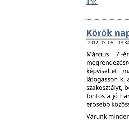
link
Körök na
2012. 03. 06. - 13
Március 7.-
megrendezésre
képviselteti 
látogasson ki 
szakosztályt, b
fontos a jó ha
erősebb közöss
Várunk mindenk