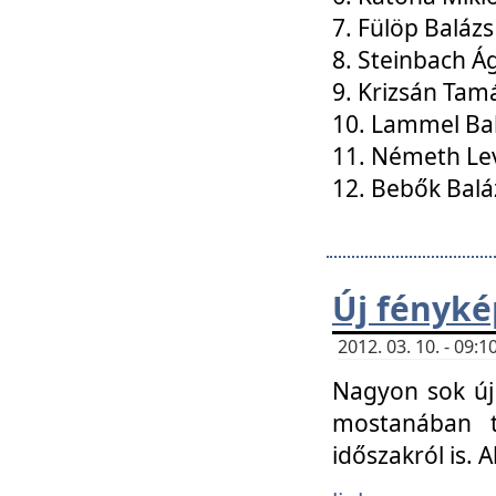
7. Fülöp Balázs
8. Steinbach Á
9. Krizsán Tam
10. Lammel Ba
11. Németh Le
12. Bebők Balá
Új fényké
2012. 03. 10. - 09
Nagyon sok új 
mostanában t
időszakról is. A