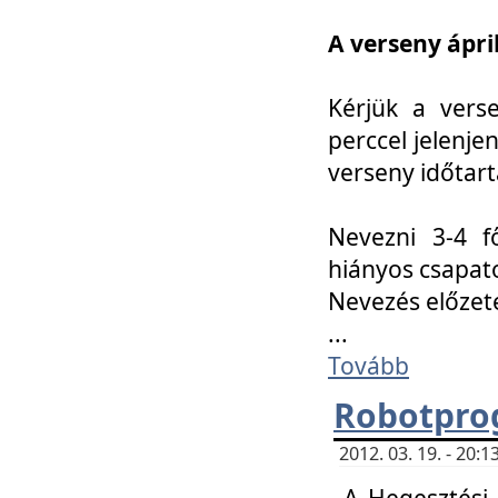
A verseny ápril
Kérjük a vers
perccel jelenje
verseny időtar
Nevezni 3-4 f
hiányos csapat
Nevezés előze
...
Tovább
Robotpro
2012. 03. 19. - 20:
A Hegesztési S