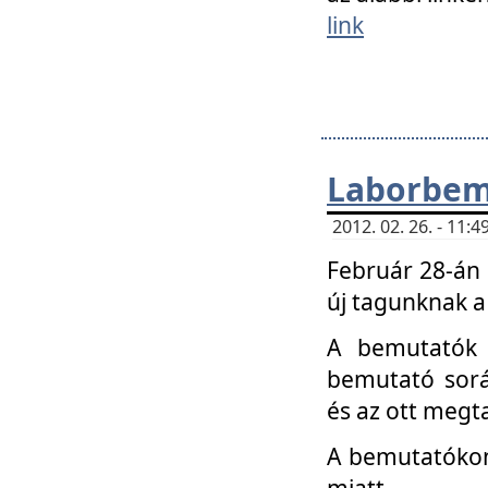
link
Laborbem
2012. 02. 26. - 11:
Február 28-án
új tagunknak a
A bemutatók 
bemutató sorá
és az ott megta
A bemutatókon 
miatt.