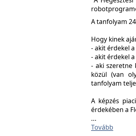
robotprogramo
A tanfolyam 24
Hogy kinek ajá
- akit érdekel 
- akit érdekel
- aki szeretne 
közül (van ol
tanfolyam telje
A képzés piac
érdekében a F
...
Tovább