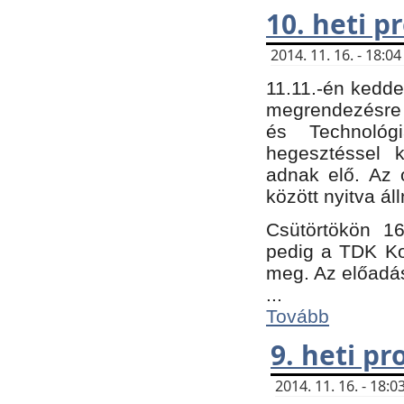
10. heti 
2014. 11. 16. - 18:
11.11.-én kedde
megrendezésre 
és Technológ
hegesztéssel k
adnak elő. Az o
között nyitva ál
Csütörtökön 16
pedig a TDK Kon
meg. Az előadá
...
Tovább
9. heti p
2014. 11. 16. - 18