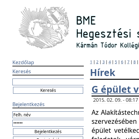
Kezdőlap
1
|
2
|
3
|
4
|
5
|
6
|
7
|
8
Hírek
Keresés
G épület 
2015. 02. 09. - 08:
Bejelentkezés
Az Alakítástech
szervezésében
épület vetélke