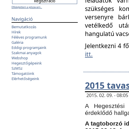
feladatok vá
szükséges kom
Elfelejtettem a jelszavam...
versenyre bár
Navigáció
vetélkedő ut
Bemutatkozás
Hírek
hangulatú vacso
Féléves programunk
Galéria
Jelentkezni 4 f
Eddigi programjaink
itt.
Szakmai anyagok
Webshop
Hegesztőgépeink
SzMSz
Támogatóink
Elérhetőségeink
2015 tavas
2015. 02. 09. - 08:
A Hegesztési 
érdeklődő hallg
A tagtoborzó i