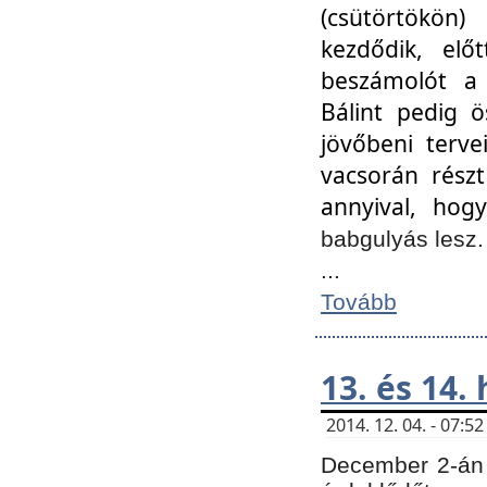
(csütörtökön
kezdődik, elő
beszámolót a 
Bálint pedig ö
jövőbeni terve
vacsorán részt
annyival, hogy
babgulyás lesz
...
Tovább
13. és 14.
2014. 12. 04. - 07:
December 2-án 