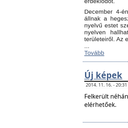
érdeklődőt.
December 4-én
állnak a hegesz
nyelvű estet sz
nyelven hallh
területeiről. A
...
Tovább
Új képek
2014. 11. 16. - 20:
Felkerült néhán
elérhetőek.