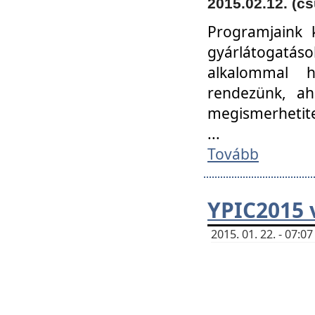
2015.02.12. (cs
Programjaink k
gyárlátogatáso
alkalommal h
rendezünk, ah
megismerhetite
...
Tovább
YPIC2015 
2015. 01. 22. - 07: