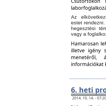
Csütörtökön 
laborfoglalkozá
Az elkövetke
estet rendezni
hegesztési té
vagy a foglalko
Hamarosan lehe
illetve igény
menetéről, á
információkat 
6. heti p
2014. 10. 14. - 07