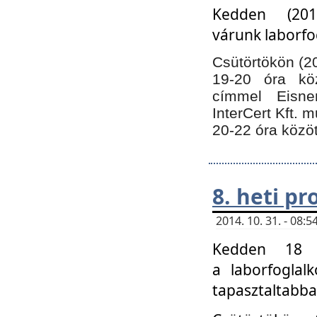
Kedden (201
várunk laborfo
Csütörtökön (20
19-20 óra kö
címmel Eisne
InterCert Kft. 
20-22 óra közöt
8. heti p
2014. 10. 31. - 08
Kedden 18 ó
a laborfoglal
tapasztaltabba