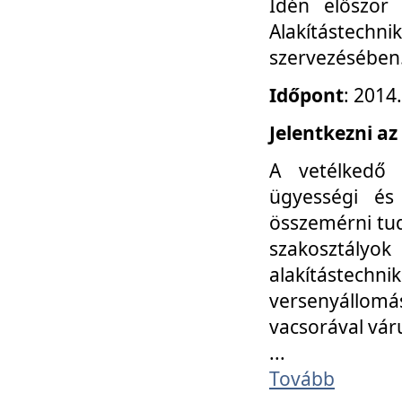
Idén először
Alakítástechni
szervezésében
Időpont
: 2014
Jelentkezni az
A vetélkedő 
ügyességi és
összemérni tud
szakosztályok 
alakítástec
versenyállom
vacsorával vár
...
Tovább