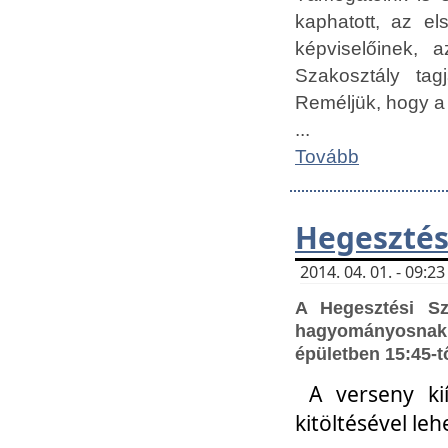
kaphatott, az e
képviselőinek,
Szakosztály tag
Reméljük, hogy a
...
Tovább
Hegesztés
2014. 04. 01. - 09:
A Hegesztési S
hagyományosnak 
épületben 15:45-t
A verseny ki
kitöltésével leh