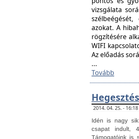
pontos és gyor
vizsgálata so
szélbeégését, 
azokat. A hibah
rögzítésére alk
WIFI kapcsolat
Az előadás sor
...
Tovább
Hegesztés
2014. 04. 25. - 16:
Idén is nagy sik
csapat indult, 
Támogatóink is 