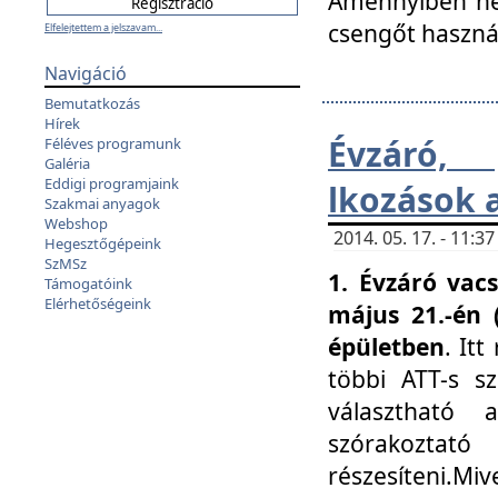
Amennyiben nem
csengőt haszná
Elfelejtettem a jelszavam...
Navigáció
Bemutatkozás
Hírek
Évzáró, 
Féléves programunk
Galéria
Eddigi programjaink
lkozások 
Szakmai anyagok
Webshop
2014. 05. 17. - 11:
Hegesztőgépeink
SzMSz
1. Évzáró vac
Támogatóink
Elérhetőségeink
május 21.-én 
épületben
. It
többi ATT-s sz
választható 
szórakoztató
részesíteni.Miv