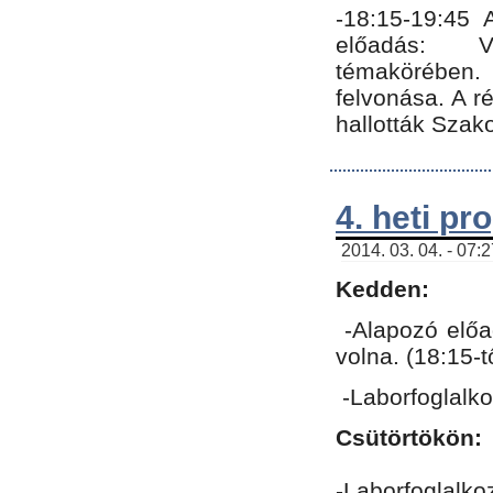
-18:15-19:45
előadás: Vo
témakörében.
felvonása. A 
hallották Szako
4. heti p
2014. 03. 04. - 07:
Kedden:
-Alapozó előa
volna. (18:15-
-Laborfoglalk
Csütörtökön:
-Laborfoglalko