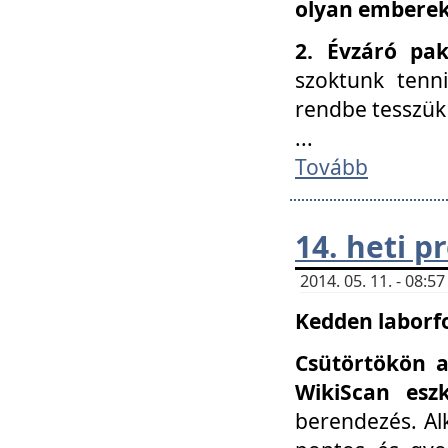
olyan embereke
2. Évzáró pa
szoktunk tenn
rendbe tesszü
...
Tovább
14. heti 
2014. 05. 11. - 08:
Kedden laborfo
Csütörtökön a
WikiScan eszk
berendezés. Al