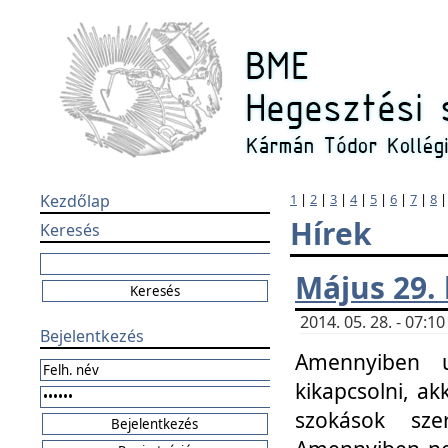
Kezdőlap
1
|
2
|
3
|
4
|
5
|
6
|
7
|
8
Hírek
Keresés
Május 29.
2014. 05. 28. - 07:
Bejelentkezés
Amennyiben u
kikapcsolni, ak
szokások sze