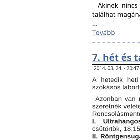
- Akinek nincs
találhat magán
...
Tovább
7. hét és 
2014. 03. 24. - 20:
A hetedik heti
szokásos labor
Azonban van n
szeretnék velet
Roncsolásmente
I. Ultrahang
csütörtök, 18:15
II. Röntgensug