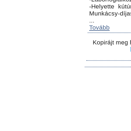
-Helyette kút
Munkácsy-díja
...
Tovább
Kopirájt meg 