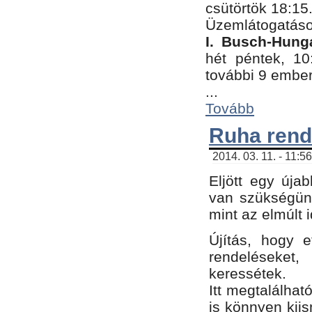
csütörtök 18:15
Üzemlátogatáso
I. Busch-Hung
hét péntek, 10
további 9 embe
...
Tovább
Ruha rend
2014. 03. 11. - 11:5
Eljött egy úja
van szükségünk
mint az elmúlt
Újítás, hogy e
rendelések
keressétek.
Itt megtalálhat
is könnyen kii