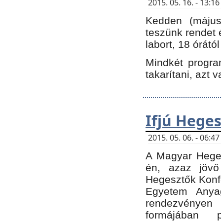
2015. 05. 16. - 13:
Kedden (május 
teszünk rendet 
labort, 18 órátó
Mindkét program
takarítani, azt 
Ifjú Hege
2015. 05. 06. - 06:
A Magyar Heges
én, azaz jövő
Hegesztők Konfe
Egyetem Anyag
rendezvén
formájában 