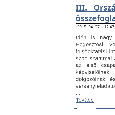
III. Orsz
összefogl
2015. 04. 27. - 12:
Idén is nagy 
Hegesztési Ve
felsőoktatási 
szép számmal a
az első csap
képviselőine
dolgozóinak é
versenyfeladato
...
Tovább