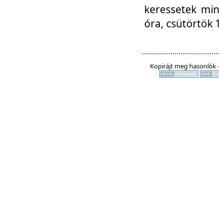
keressetek min
óra, csütörtök 
Kopirájt meg hasonlók -