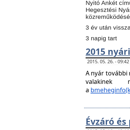
Nyitó Ankét cím
Hegesztési Nyá
közreműködésé
3 év után vissz
3 napig tart
2015 nyári
2015. 05. 26. - 09:
A nyár további
valakinek
a
bmeheginfo(k
Évzáró és