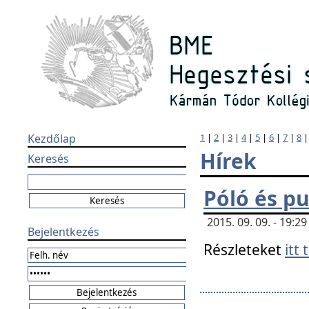
Kezdőlap
1
|
2
|
3
|
4
|
5
|
6
|
7
|
8
Hírek
Keresés
Póló és pu
2015. 09. 09. - 19:
Bejelentkezés
Részleteket
itt 