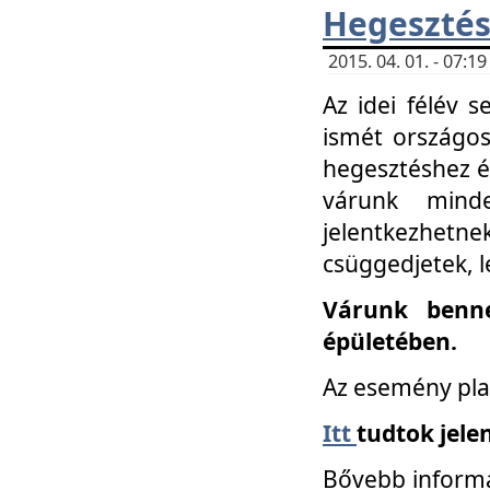
Hegesztés
2015. 04. 01. - 07:
Az idei félév 
ismét országos
hegesztéshez é
várunk mind
jelentkezhe
csüggedjetek, l
Várunk benne
épületében.
Az esemény pla
Itt
tudtok jele
Bővebb informá