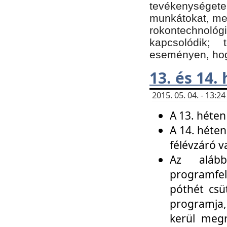
tevékenységet
munkátokat, me
rokontechnoló
kapcsolódik;
eseményen, hogy
13. és 14.
2015. 05. 04. - 13:
A 13. héten
A 14. héten
félévzáró v
Az alább
programfel
póthét csü
programja,
kerül meg