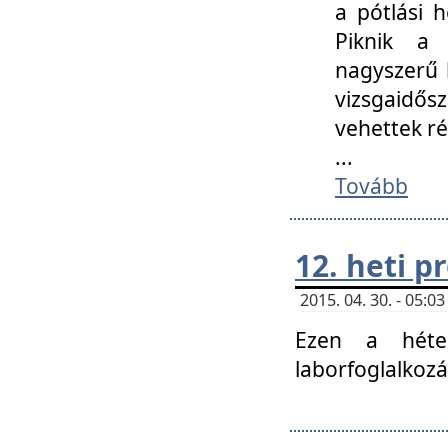
a pótlási h
Piknik a 
nagyszerű 
vizsgaidő
vehettek ré
...
Tovább
12. heti 
2015. 04. 30. - 05:
Ezen a héte
laborfoglalkozá