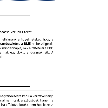
ozással várunk Titeket.
t felhívnánk a figyelmeteket, hogy a
randuszként a BME-n
" beszélgetős
k mindennapja, mik a feltételei a PhD
vannak egy doktorandusznak, stb. A
bi
megrendezésre kerül a varratverseny.
oknál nem csak a szépséget, hanem a
, ha effektíve kötést nem hoz létre. A