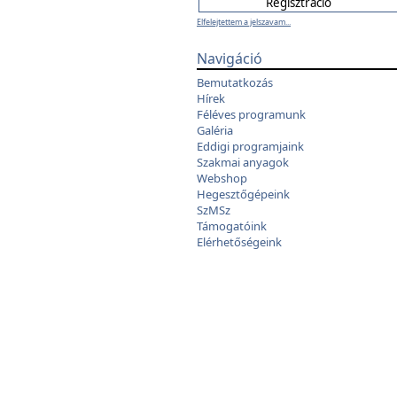
Elfelejtettem a jelszavam...
Navigáció
Bemutatkozás
Hírek
Féléves programunk
Galéria
Eddigi programjaink
Szakmai anyagok
Webshop
Hegesztőgépeink
SzMSz
Támogatóink
Elérhetőségeink