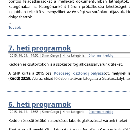
pontos feladatkiírásokat a mellékelt dokumentumban láthatjátok
kategóriában is. Kategóriánként három próbálkozási lehetőséget biz
legjobban teljesítő versenyzőket az év végi vacsoránkon díjazzuk. H
dolgozhattok
...
Tovább
7. heti programok
2015. 10. 21. - 14:52 | SimonGergo | Nincs kategória. |
0 komment eddig
Kedden és csütörtökön is a szokásos foglalkozással várunk titeket.
A GHK kiírta a 2015 őszi
Közösségi ösztöndíj pályázat
ot, melynek l
(kedd) 23:59.
Aki az előző félévben aktívan látogatta a Szakosztályt, a
6. heti programok
2015. 10. 14. - 13:55 | SimonGergo | Nincs kategória. |
0 komment eddig
Kedden és csütörtökön a szokásos laborfoglalkozással várunk titeket.
Pénteken a Froweld Kft.-t látogatjuk meg. Indulás a Kármán koli elől 