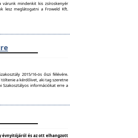
ra várunk mindenkit kis zsíroskenyér
nk lesz meglátogatni a Froweld Kft.
vre
zakosztály 2015/16-ös őszi félévére.
töltenie a kérdőívet, aki tag szeretne
bi Szakosztályos információkat erre a
 évnyitójáról és az ott elhangzott