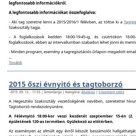
legfontosabb információkról.
A legfontosabb információkat összefoglalva:
- Aki tag szeretne lenni a 2015/2016/1 félévben, az töltse ki a
Tagreg
Szakosztály tagja.
- A foglalkozások kedden 18:00-19:45-ig, és csütrtökön 16:00
foglalkozások, ebben az intervallumban szabadon lehet jönni és menni
- Minden program, esemény a tagregisztációs űrlapon megadott email 
...
Tovább
2015 őszi évnyitó és tagtoborzó
2015. 09. 12. - 11:55 | SimonGergo | Kategória:
Általános
|
0 komment eddig
A Hegesztési Szakosztály vezetőségének nevében, szeretettel hív
Tagtoborzó rendezvényünkre.
A Félévnyitó 18:00-kor veszi kezdetét szeptember 15-én (2
épületének 120-as termében. Gyülekező az előtérben.
Az eseményen az elmúlt egy évről készült beszámolót hallgathatjáto