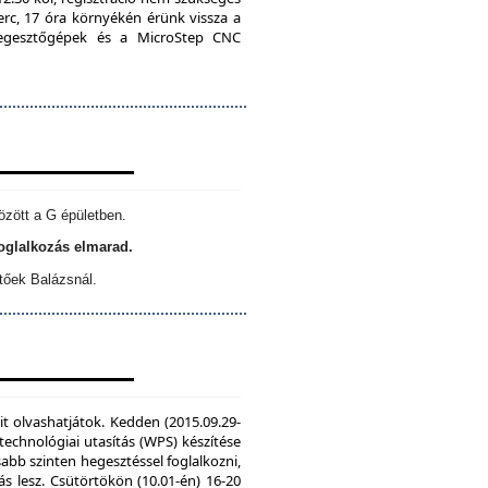
erc, 17 óra környékén érünk vissza a
 hegesztőgépek és a MicroStep CNC
özött a G épületben.
foglalkozás elmarad.
tőek Balázsnál.
it olvashatjátok. Kedden (2015.09.29-
echnológiai utasítás (WPS) készítése
sabb szinten hegesztéssel foglalkozni,
s lesz. Csütörtökön (10.01-én) 16-20