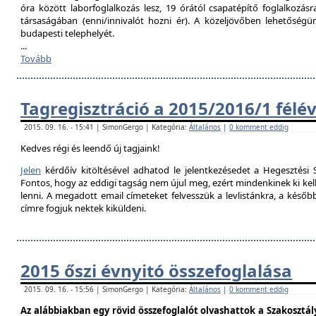
óra között laborfoglalkozás lesz, 19 órától csapatépítő foglalkozás
társaságában (enni/innivalót hozni ér). A közeljövőben lehetőségü
budapesti telephelyét.
...
Tovább
Tagregisztráció a 2015/2016/1 félé
2015. 09. 16. - 15:41 | SimonGergo | Kategória:
Általános
|
0 komment eddig
Kedves régi és leendő új tagjaink!
Jelen
kérdőív kitöltésével adhatod le jelentkezésedet a Hegesztési S
Fontos, hogy az eddigi tagság nem újul meg, ezért mindenkinek ki kell 
lenni. A megadott email címeteket felvesszük a levlistánkra, a későb
címre fogjuk nektek kiküldeni.
2015 őszi évnyitó összefoglalása
2015. 09. 16. - 15:56 | SimonGergo | Kategória:
Általános
|
0 komment eddig
Az alábbiakban egy rövid összefoglalót olvashattok a Szakosztály