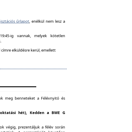
isztációs űrlapot
, enélkül nem lesz a
-19:45-ig vannak, melyek kötetlen
.
címre elküldésre kerül, emellett
unk meg benneteket a Félévnyitó és
. oktatási hét), Kedden a BME G
k végig, prezentáljuk a félév során