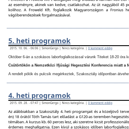
az eseményre, akinek van kedve, csatlakozhat. Az út nagyjából 45 p
kolihoz. A Froweld Kft. foglalkozik Magyarországon a Fronius
vágóberendezések forgalmazásával.
5. heti programok
2015. 10. 06. - 06:06 | SimonGergo | Nincs kategória. |
0 komment eddig
Október 6-án a szokásos laborfoglalkozással várunk Titeket 18-20 óra k
Csütörtökön a Nemzetközi Ifjúsági Hegesztési Konferencia miatt a 
A rendelt pólók és pulcsik megérkeztek, Szakosztály időpontban átvehe
4. heti programok
2015. 09. 28. - 07:47 | SimonGergo | Nincs kategória. |
0 komment eddig
Az alábbiakban a Szakosztály 4. heti programjait és a közeljövő terve
én) 18 órától Tóth Tamás tart előadást a G120-as teremben hegesztést
témában. A kurzus kb. 60 perces lesz, aki szeretne kicsit professzionáli
érdemes meghallgatnia. Ezen kívül a szokásos időben laborfoglalkozá