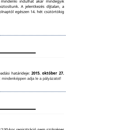
, mindenki indulhat akár mindegyik
tosítunk. A jelentkezés díjtalan, a
olnaptól egészen 14. hét csütörtökig
eadási határideje:
2015. október 27.
z mindenképpen adja le a pályázatot!
12:30-kor, regisztráció nem szükséges