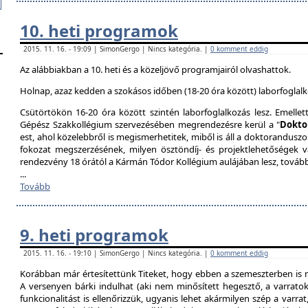
10. heti programok
2015. 11. 16. - 19:09 | SimonGergo | Nincs kategória. |
0 komment eddig
Az alábbiakban a 10. heti és a közeljövő programjairól olvashattok.
Holnap, azaz kedden a szokásos időben (18-20 óra között) laborfoglalk
Csütörtökön 16-20 óra között szintén laborfoglalkozás lesz. Emellet
Gépész Szakkollégium szervezésében megrendezésre kerül a "
Dokto
est, ahol közelebbről is megismerhetitek, miből is áll a doktoranduszo
fokozat megszerzésének, milyen ösztöndíj- és projektlehetőségek 
rendezvény 18 órától a Kármán Tódor Kollégium aulájában lesz, továb
...
Tovább
9. heti programok
2015. 11. 16. - 19:10 | SimonGergo | Nincs kategória. |
0 komment eddig
Korábban már értesítettünk Titeket, hogy ebben a szemeszterben is 
A versenyen bárki indulhat (aki nem minősített hegesztő, a varrat
funkcionalitást is ellenőrizzük, ugyanis lehet akármilyen szép a varrat