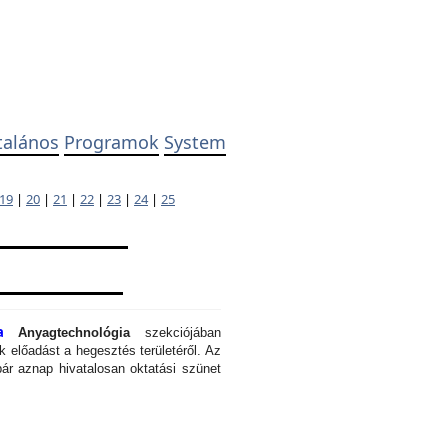
talános
Programok
System
19
|
20
|
21
|
22
|
23
|
24
|
25
a
Anyagtechnológia
szekciójában
 előadást a hegesztés területéről. Az
ár aznap hivatalosan oktatási szünet