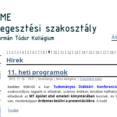
Ál
1
|
2
|
3
|
4
|
5
|
6
|
7
|
8
|
9
|
10
|
11
|
12
|
13
|
14
|
15
|
16
|
17
|
18
|
Hírek
11. heti programok
2015. 11. 16. - 19:21 | SimonGergo | Nincs kategória. |
0 komment eddig
Kedden 9:00-tól
Tudományos Diákköri Konferenci
a kari
szakosztályos tagjaink is előadnak, számos érdekes témában hallhattok
MT épület első emeleti könyvtárában
előadások az
lesznek, és b
érdemes beülni a prezentációkra
van, mindenképpen
. A kedd
...
Tovább