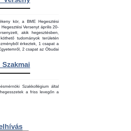
evékeny kör, a BME Hegesztési
 Hegesztési Versenyt április 20-
senyzett, akik hegesztésben,
 köthető tudományok területén
tézményből érkeztek, 1 csapat a
Egyetemről, 2 csapat az Óbudai
m Szakmai
smérnöki Szakkollégium által
hegesszetek a friss levegőn a
elhívás