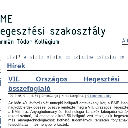
Ál
1
|
2
|
3
|
4
|
5
|
6
|
7
|
8
|
9
|
10
|
11
|
12
|
13
|
14
|
15
|
16
|
17
|
18
|
Hírek
VII. Országos Hegesztési
összefoglaló
2019. 05. 01. - 18:54 | SimonGergo | Nincs kategória. |
0 komment eddig
Az idén 40. évfordulóját ünneplő hallgatói öntevékeny kör, a BME Heg
nagyobb érdeklődéssel övezve rendezte meg a VII. Országos Hegesztési
a BME-n az Anyagtudomány és Technológia Tanszék laborjaiba vártá
rekord számú, 14 csapatot alkotó 56 hallgató vett részt, akik hegeszt
más anyagtechnológiákhoz köthető tudományok területén folytatna
felsőoktatási intézményből érkeztek,