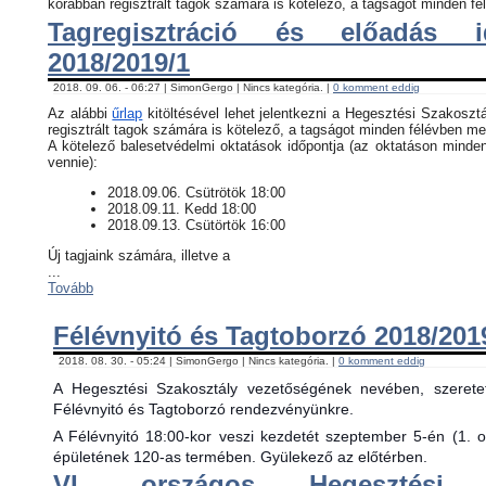
korábban regisztrált tagok számára is kötelező, a tagságot minden fél
Tagregisztráció és előadás i
2018/2019/1
2018. 09. 06. - 06:27 | SimonGergo | Nincs kategória. |
0 komment eddig
Az alábbi
űrlap
kitöltésével lehet jelentkezni a Hegesztési Szakosztá
regisztrált tagok számára is kötelező, a tagságot minden félévben meg
​A kötelező balesetvédelmi oktatások időpontja (az oktatáson minde
vennie):
​2018.09.06. Csütrötök 18:00
2018.09.11. Kedd 18:00
2018.09.13. Csütörtök 16:00
Új tagjaink számára, illetve a
...
Tovább
Félévnyitó és Tagtoborzó 2018/201
2018. 08. 30. - 05:24 | SimonGergo | Nincs kategória. |
0 komment eddig
A Hegesztési Szakosztály vezetőségének nevében, szerete
Félévnyitó és Tagtoborzó rendezvényünkre.
A Félévnyitó 18:00-kor veszi kezdetét szeptember 5-én (1. 
épületének 120-as termében. Gyülekező az előtérben.
VI. országos Hegesztési 