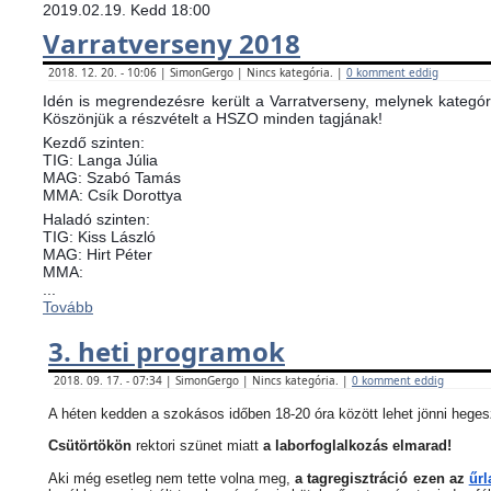
2019.02.19. Kedd 18:00
Varratverseny 2018
2018. 12. 20. - 10:06 | SimonGergo | Nincs kategória. |
0 komment eddig
Idén is megrendezésre került a Varratverseny, melynek kategóri
Köszönjük a részvételt a HSZO minden tagjának!
Kezdő szinten:
TIG: Langa Júlia
MAG: Szabó Tamás
MMA: Csík Dorottya
Haladó szinten:
TIG: Kiss László
MAG: Hirt Péter
MMA:
...
Tovább
3. heti programok
2018. 09. 17. - 07:34 | SimonGergo | Nincs kategória. |
0 komment eddig
A héten kedden a szokásos időben 18-20 óra között lehet jönni heges
Csütörtökön
rektori szünet miatt
a laborfoglalkozás elmarad!
Aki még esetleg nem tette volna meg,
a tagregisztráció ezen az
űrl