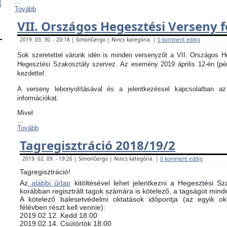
...
Tovább
VII. Országos Hegesztési Verseny f
2019. 03. 30. - 20:18 | SimonGergo | Nincs kategória. |
0 komment eddig
Sok szeretettel várunk idén is minden versenyzőt a VII. Országos 
Hegesztési Szakosztály szervez. Az esemény 2019 április 12-én (pé
kezdettel.
A verseny lebonyolításával és a jelentkezéssel kapcsolatban 
információkat.
Mivel
...
Tovább
Tagregisztráció 2018/19/2
2019. 02. 09. - 19:26 | SimonGergo | Nincs kategória. |
0 komment eddig
Tagregisztráció!
Az
alábbi űrlap
kitöltésével lehet jelentkezni a Hegesztési Sz
korábban regisztrált tagok számára is kötelező, a tagságot minde
​A kötelező balesetvédelmi oktatások időpontja (az egyik 
félévben részt kell vennie):
​2019.02.12. Kedd 18:00
2019.02.14. Csütörtök 18:00