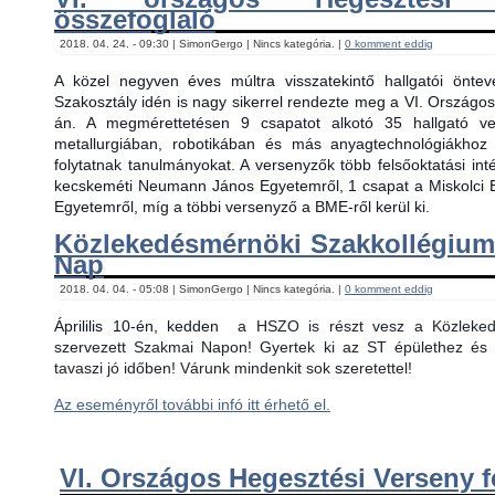
összefoglaló
2018. 04. 24. - 09:30 | SimonGergo | Nincs kategória. |
0 komment eddig
A közel negyven éves múltra visszatekintő hallgatói önt
Szakosztály idén is nagy sikerrel rendezte meg a VI. Országos
án. A megmérettetésen 9 csapatot alkotó 35 hallgató ver
metallurgiában, robotikában és más anyagtechnológiákhoz
folytatnak tanulmányokat. A versenyzők több felsőoktatási in
kecskeméti Neumann János Egyetemről, 1 csapat a Miskolci 
Egyetemről, míg a többi versenyző a BME-ről kerül ki.
Közlekedésmérnöki Szakkollégiu
Nap
2018. 04. 04. - 05:08 | SimonGergo | Nincs kategória. |
0 komment eddig
Áprililis 10-én, kedden
a HSZO is részt vesz a Közlekedé
szervezett Szakmai Napon! Gyertek ki az ST épülethez és 
tavaszi jó időben! Várunk mindenkit sok szeretettel!
Az eseményről további infó itt érhető el.
VI. Országos Hegesztési Verseny f