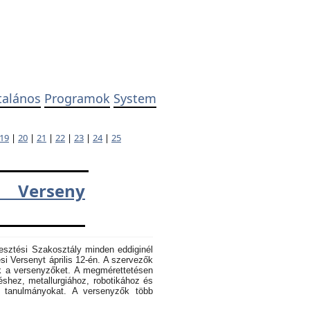
talános
Programok
System
19
|
20
|
21
|
22
|
23
|
24
|
25
 Verseny
esztési Szakosztály minden eddiginél
 Versenyt április 12-én. A szervezők
k a versenyzőket. A megmérettetésen
éshez, metallurgiához, robotikához és
k tanulmányokat. A versenyzők több