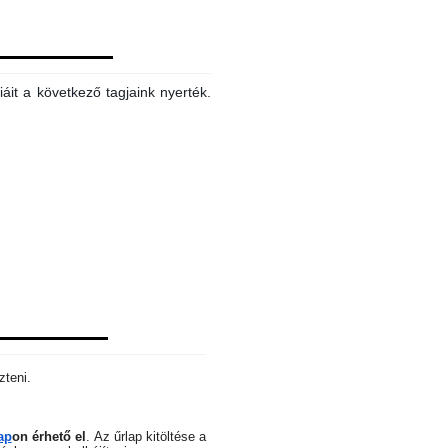
áit a következő tagjaink nyerték.
zteni.
ap
on érhető el
.
Az űrlap kitöltése a