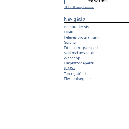
Elfelejtettem a jelszavam...
Navigáció
Bemutatkozás
Hírek
Féléves programunk
Galéria
Eddigi programjaink
Szakmai anyagok
Webshop
Hegesztőgépeink
SzMSz
Támogatóink
Elérhetőségeink