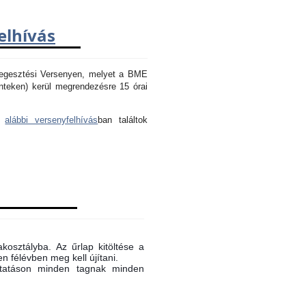
elhívás
Hegesztési Versenyen, melyet a BME
nteken) kerül megrendezésre 15 órai
az
alábbi versenyfelhívás
ban találtok
akosztályba. Az űrlap kitöltése a
n félévben meg kell újítani.
oktatáson minden tagnak minden