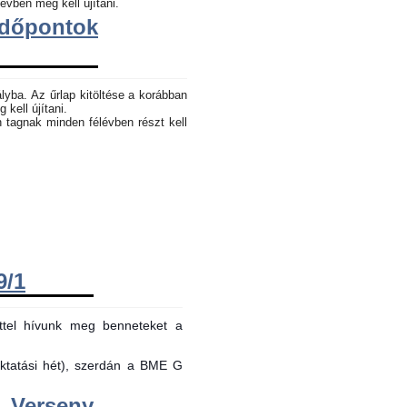
évben meg kell újítani.
dőpontok
lyba. Az űrlap kitöltése a korábban
 kell újítani.
n tagnak minden félévben részt kell
9/1
ttel hívunk meg benneteket a
oktatási hét), szerdán a BME G
Verseny