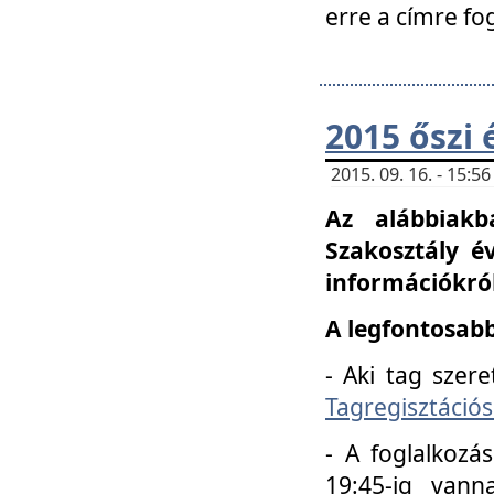
erre a címre fo
2015 őszi 
2015. 09. 16. - 15:
Az alábbiakb
Szakosztály é
információkról
A legfontosabb
- Aki tag szere
Tagregisztációs
- A foglalkozá
19:45-ig vann