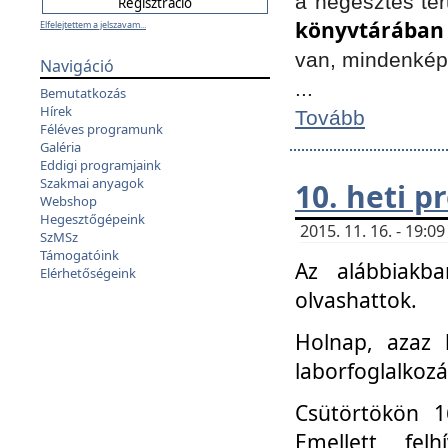
a hegesztés ter
könyvtárában
Elfelejtettem a jelszavam...
van, mindenké
Navigáció
...
Bemutatkozás
Hírek
Tovább
Féléves programunk
Galéria
Eddigi programjaink
Szakmai anyagok
10. heti 
Webshop
Hegesztőgépeink
2015. 11. 16. - 19:
SzMSz
Támogatóink
Az alábbiakb
Elérhetőségeink
olvashattok.
Holnap, azaz 
laborfoglalkozá
Csütörtökön 16
Emellett fe