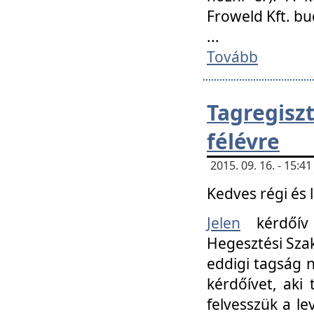
Froweld Kft. bu
...
Tovább
Tagregis
félévre
2015. 09. 16. - 15:
Kedves régi és 
Jelen
kérdőív 
Hegesztési Szak
eddigi tagság n
kérdőívet, aki
felvesszük a le