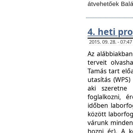
átvehetőek Balá
4. heti p
2015. 09. 28. - 07:
Az alábbiakban 
terveit olvash
Tamás tart elő
utasítás (WPS)
aki szeretne k
foglalkozni, 
időben laborfo
között laborfog
várunk mindenk
hozni ér). A 