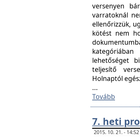
versenyen bár
varratoknál ne
ellenőrizzük, u
kötést nem hoz
dokumentumban 
kategóriába
lehetőséget bi
teljesítő ver
Holnaptól egés
...
Tovább
7. heti p
2015. 10. 21. - 14: