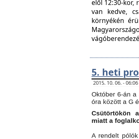
elől 12:30-kor,
van kedve, cs
környékén érün
Magyarországo
vágóberendezé
5. heti p
2015. 10. 06. - 06:
Október 6-án a 
óra között a G 
Csütörtökön a
miatt a foglal
A rendelt póló