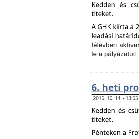
Kedden és csü
titeket.
A GHK kiírta a 
leadási határid
félévben aktíva
le a pályázatot!
6. heti p
2015. 10. 14. - 13:
Kedden és csüt
titeket.
Pénteken a Frow