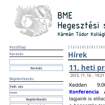
Kezdőlap
1
|
2
|
3
|
4
|
5
|
6
|
7
|
8
Hírek
Keresés
11. heti 
2015. 11. 16. - 19:
Bejelentkezés
Kedden 9:
Konferencia
tagjaink is elő