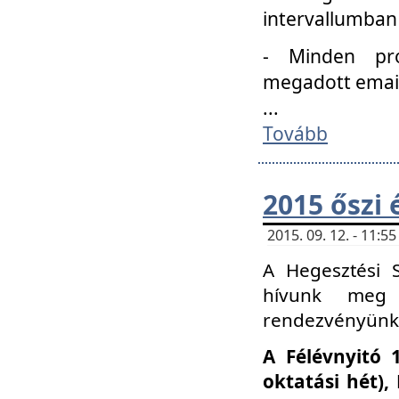
intervallumban
- Minden pro
megadott email 
...
Tovább
2015 őszi 
2015. 09. 12. - 11:
A Hegesztési S
hívunk meg 
rendezvényünk
A Félévnyitó 
oktatási hét)