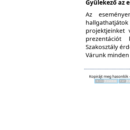
Gyülekező az e
Az eseményen
hallgathatjáto
projektjeinket
prezentációt
Szakosztály ér
Várunk minden 
Kopirájt meg hasonlók -