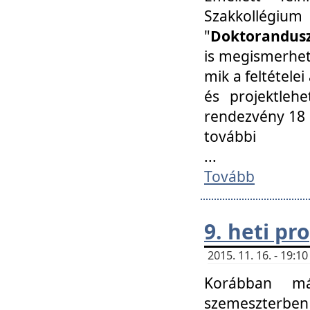
Szakkollégi
"
Doktorandusz
is megismerhet
mik a feltétele
és projektleh
rendezvény 18 
további
...
Tovább
9. heti p
2015. 11. 16. - 19:
Korábban má
szemeszterben