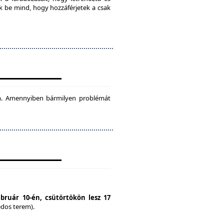
ok be mind, hogy hozzáférjetek a csak
tam. Amennyiben bármilyen problémát
ebruár 10-én, csütörtökön lesz 17
édos terem).