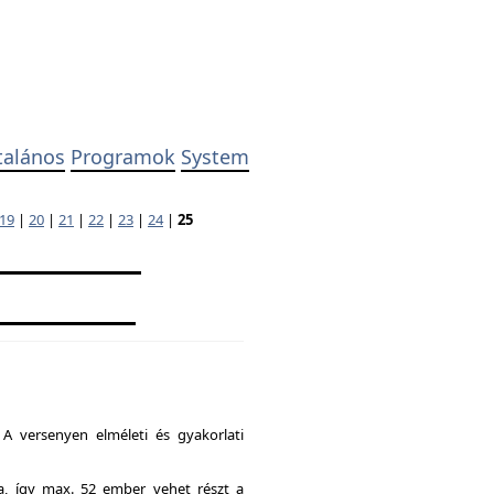
talános
Programok
System
19
|
20
|
21
|
22
|
23
|
24
|
25
A versenyen elméleti és gyakorlati
ia, így max. 52 ember vehet részt a