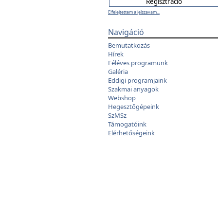
Elfelejtettem a jelszavam...
Navigáció
Bemutatkozás
Hírek
Féléves programunk
Galéria
Eddigi programjaink
Szakmai anyagok
Webshop
Hegesztőgépeink
SzMSz
Támogatóink
Elérhetőségeink