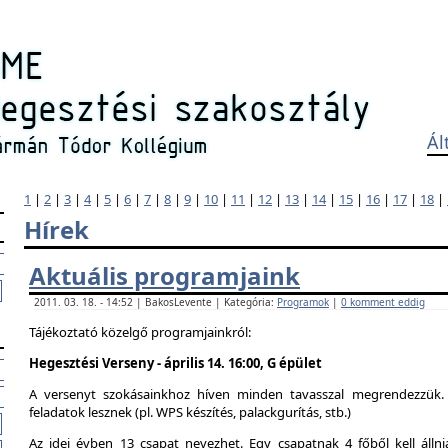
Ál
1
|
2
|
3
|
4
|
5
|
6
|
7
|
8
|
9
|
10
|
11
|
12
|
13
|
14
|
15
|
16
|
17
|
18
|
Hírek
Aktuális programjaink
2011. 03. 18. - 14:52 | BakosLevente | Kategória:
Programok
|
0 komment eddig
Tájékoztató közelgő programjainkról:
Hegesztési Verseny - április 14. 16:00, G épület
A versenyt szokásainkhoz híven minden tavasszal megrendezzük. 
feladatok lesznek (pl. WPS készítés, palackgurítás, stb.)
Az idei évben 13 csapat nevezhet. Egy csapatnak 4 főből kell álln