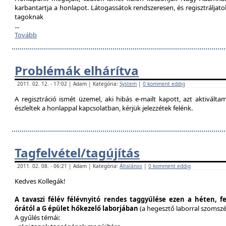
karbantartja a honlapot. Látogassátok rendszeresen, és regisztráljat
tagoknak
...
Tovább
Problémák elhárítva
2011. 02. 12. - 17:02 | Adam | Kategória:
System
|
0 komment eddig
A regisztráció ismét üzemel, aki hibás e-mailt kapott, azt aktivál
észleltek a honlappal kapcsolatban, kérjük jelezzétek felénk.
Tagfelvétel/tagújítás
2011. 02. 08. - 06:21 | Adam | Kategória:
Általános
|
0 komment eddig
Kedves Kollegák!
A tavaszi félév félévnyitó rendes taggyűlése ezen a héten, f
órától a G épület hőkezelő laborjában
(a hegesztő laborral szomsz
A gyűlés témái: