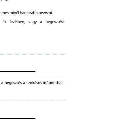
rdemes minél hamarabb nevezni.
 írt levélben, vagy a hegesztési
ül a hegesztés a szokásos időpontban