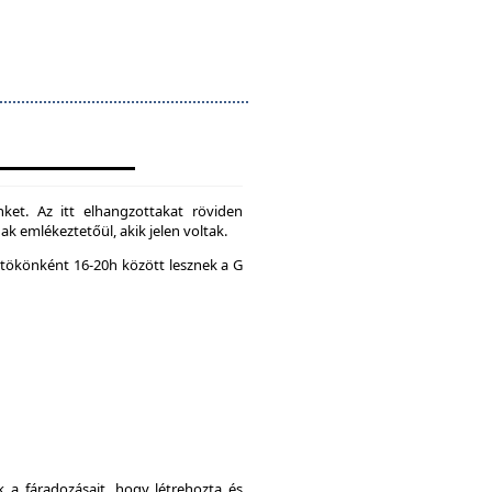
ket. Az itt elhangzottakat röviden
k emlékeztetőül, akik jelen voltak.
tökönként 16-20h között lesznek a G
a fáradozásait, hogy létrehozta és