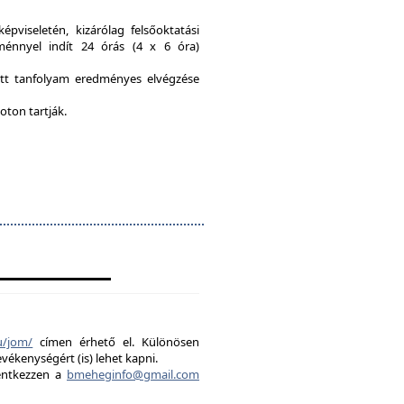
viseletén, kizárólag felsőoktatási
ménnyel indít 24 órás (4 x 6 óra)
ott tanfolyam eredményes elvégzése
oton tartják.
u/jom/
címen érhető el. Különösen
evékenységért (is) lehet kapni.
lentkezzen a
bmeheginfo@gmail.com