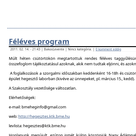
Féléves program
2011. 02. 14. - 21:43 | BakosLevente | Nincs kategória. |
0 komment eddig
Múlt héten csütörtökön megtartottuk rendes féléves taggyűlésün
összefoglom tájékoztatásul azoknak, akik nem tudtak eljönni, és azokna
A foglalkozások a szorgalmi időszakban keddenként 16-18h és csütör
épület hegesztő laborban (kivéve az ünnepeket, pl. március 15., kedd).
A Szakosztály vezetősége változatlan.
Elérhetőségek:
e-mail: bmeheginfo@gmail.com
web:
http://hegesztes.ktk.bme.hu
levlista: hegesztes@ktk.bme.hu
Honlapunk megújult, ezúton ismét külön köszönjük Nagy Ádámnak 