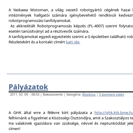
A Yaskawa Motoman, a világ vezető robotgyártó cégének hazai kép
intézmények hallgatói számára igénybevehető rendkívüli kedvez
robotprogramozási tanfolyamokat.
Az akkreditált Robotprogramozás képzés (PL-4007) szerint folytat
esetén tanúsítványt ad a résztvevők számára.
A tanfolyamokat egyedi egyeztetés szerint a G épületben található rob
Részletekért és a kontakt címért
katt ide.
Pályázatok
2011. 03. 09. - 08:03 | BakosLevente | Kategória:
Általános
|
0 komment eddig
A GHK által erre a félévre kiírt pályázata a
http://ghk.ktk.bme.h
felhívnánk a figyelmet a Közösségi Ösztöndíjra, amit a Szakosztályos t
Ha valakinek igazolásra van szüksége, névvel és neptunkóddal je
címen!