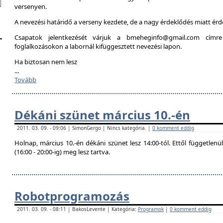
versenyen.
A nevezési határidő a verseny kezdete, de a nagy érdeklődés miatt é
Csapatok jelentkezését várjuk a bmeheginfo@gmail.com címre
foglalkozásokon a labornál kifüggesztett nevezési lapon.
Ha biztosan nem lesz
...
Tovább
Dékáni szünet március 10.-én
2011. 03. 09. - 09:06 | SimonGergo | Nincs kategória. |
0 komment eddig
Holnap, március 10.-én dékáni szünet lesz 14:00-tól. Ettől független
(16:00 - 20:00-ig) meg lesz tartva.
Robotprogramozás
2011. 03. 09. - 08:11 | BakosLevente | Kategória:
Programok
|
0 komment eddig