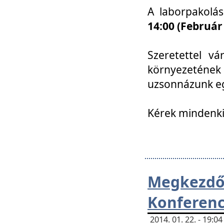
A laborpakolá
14:00 (Február
Szeretettel vá
környezetének
uzsonnázunk eg
Kérek mindenki
Megkezd
Konferenc
2014. 01. 22. - 19: