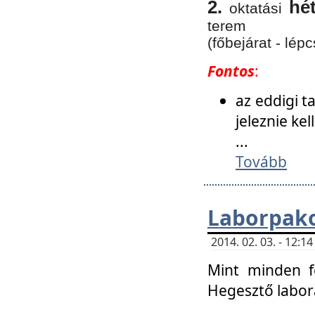
2.
hé
oktatási
terem
(főbejárat - lépc
Fontos
:
az eddigi 
jeleznie ke
...
Tovább
Laborpako
2014. 02. 03. - 12:
Mint minden f
Hegesztő labor