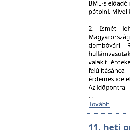
BME-s előadó i
pótolni. Mivel 
2. Ismét le
Magyarország
dombóvári R
hullámvasuta
valakit érdek
felújításáh
érdemes ide el
Az időpontra
...
Tovább
11. heti