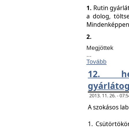
1.
Rutin gyárlá
a dolog, tölts
Mindenképpen 
2.
Megjöttek
...
Tovább
12. h
gyárlátog
2013. 11. 26. - 07
A szokásos lab
1. Csütörtökö