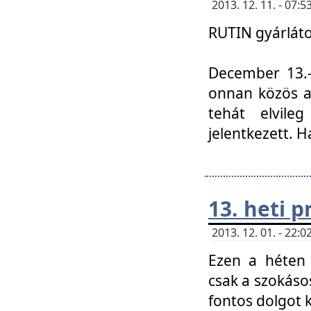
2013. 12. 11. - 07
RUTIN gyárláto
December 13.-á
onnan közös a
tehát elvile
jelentkezett. H
13. heti 
2013. 12. 01. - 22
Ezen a héten
csak a szokáso
fontos dolgot 