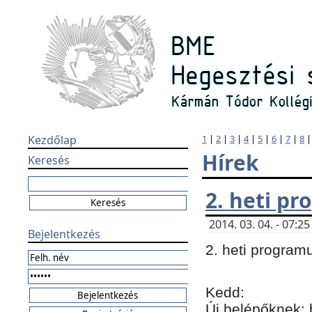
Kezdőlap
1
|
2
|
3
|
4
|
5
|
6
|
7
|
8
Hírek
Keresés
2. heti p
2014. 03. 04. - 07:
Bejelentkezés
2. heti program
Kedd:
Új belépőknek: 