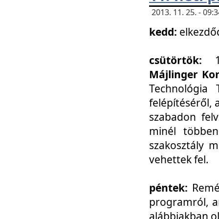
2013. 11. 25. - 09
kedd:
elkezdő
csütörtök:
Májlinger Ko
Technológia 
felépítéséről,
szabadon felv
minél többen
szakosztály m
vehettek fel.
péntek:
Remél
programról, a
alábbiakban ol