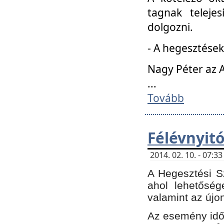
tagnak teleje
dolgozni.
- A hegesztések
Nagy Péter az A
...
Tovább
Félévnyit
2014. 02. 10. - 07:
A Hegesztési Sz
ahol lehetőség
valamint az újo
Az esemény időp