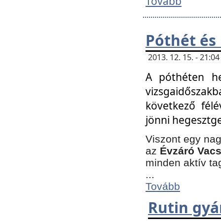
Tovább
Póthét és
2013. 12. 15. - 21:
A póthéten he
vizsgaidőszak
következő félé
jönni hegesztge
Viszont egy nag
az
Évzáró Vacs
minden aktív ta
...
Tovább
Rutin gyá