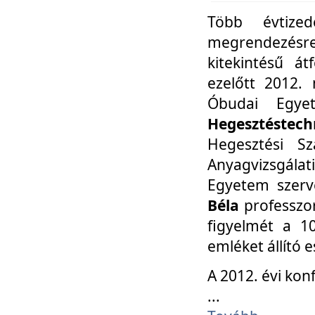
Több évtize
megrendezésr
kitekintésű á
ezelőtt 2012.
Óbudai Egy
Hegesztéstechn
Hegesztési Sz
Anyagvizsgála
Egyetem szerv
Béla
professzor
figyelmét a 10
emléket állító
A 2012. évi ko
...