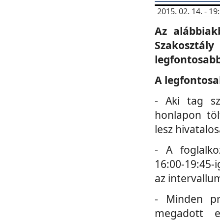
2015. 02. 14. - 
Az alábbiak
Szakosztá
legfontosabb
A legfontosa
- Aki tag s
honlapon töl
lesz hivatalo
- A foglalk
16:00-19:45-i
az intervallu
- Minden pr
megadott e