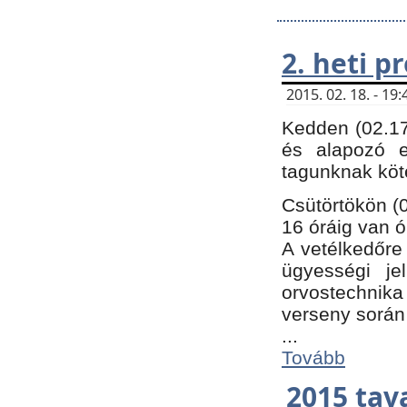
2. heti 
2015. 02. 18. - 1
Kedden (02.17
és alapozó e
tagunknak köt
Csütörtökön (0
16 óráig van ó
A vetélkedőre 
ügyességi je
orvostechnika 
verseny során
...
Tovább
2015 tav