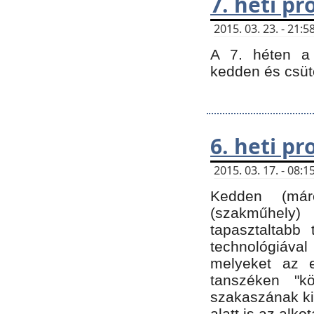
7. heti p
2015. 03. 23. - 21
A 7. héten a 
kedden és csüt
6. heti p
2015. 03. 17. - 08
Kedden (márc
(szakműhely)
tapasztaltabb 
technológiával
melyeket az e
tanszéken "k
szakaszának ki
alatt is az alko