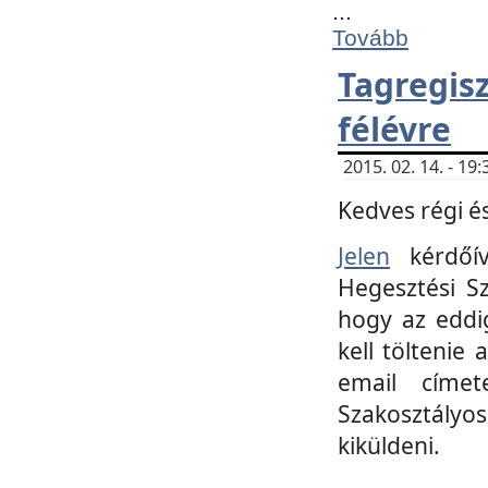
...
Tovább
Tagregi
félévre
2015. 02. 14. - 1
Kedves régi és
Jelen
kérdőív
Hegesztési Sz
hogy az eddi
kell töltenie
email címet
Szakosztályo
kiküldeni.