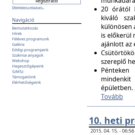
munkadarab
20 órától 
Elfelejtettem a jelszavam...
kiváló sz
Navigáció
különösen a
Bemutatkozás
Hírek
is előkerül
Féléves programunk
ajánlott az
Galéria
Eddigi programjaink
Csütörtökö
Szakmai anyagok
szereplő he
Webshop
Hegesztőgépeink
Pénteken 
SzMSz
Támogatóink
mindenkit
Elérhetőségeink
épületben. 
Tovább
10. heti 
2015. 04. 15. - 06: