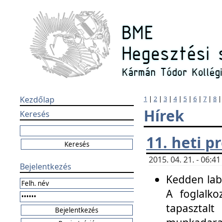
Kezdőlap
1
|
2
|
3
|
4
|
5
|
6
|
7
|
8
Hírek
Keresés
11. heti 
2015. 04. 21. - 06:
Bejelentkezés
Kedden labo
A foglalko
tapasztal