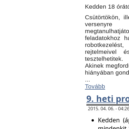
Kedden 18 órátó
Csütörtökön, i
versenyre k
megtanulhatj
feladatokhoz ha
robotkezelést
rejtelmeivel 
tesztelhetitek.
Akinek megfordu
hiányában gon
...
Tovább
9. heti p
2015. 04. 06. - 04
Kedden (áp
mindenkit 