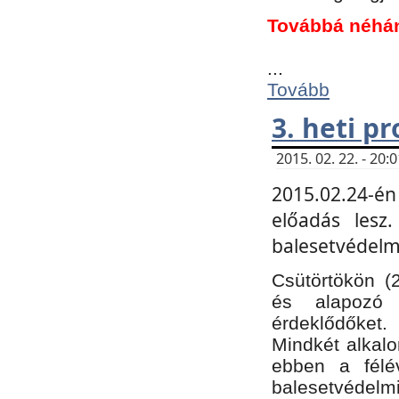
Továbbá néhá
...
Tovább
3. heti p
2015. 02. 22. - 20
2015.02.24-én
előadás lesz
balesetvédelmi
Csütörtökön (
és alapozó e
érdeklődőket.
Mindkét alkalo
ebben a félé
balesetvédelmi