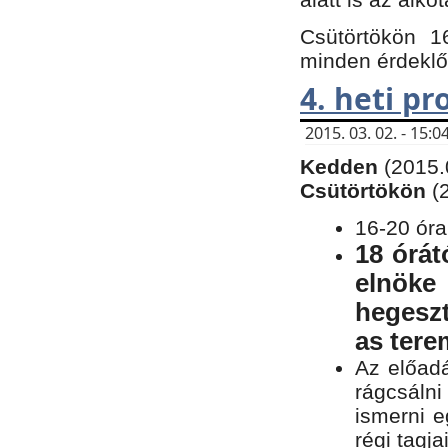
Csütörtökön 1
minden érdeklő
4. heti p
2015. 03. 02. - 15
Kedden
(2015.
Csütörtökön
(
16-20 óra
18 órát
elnöke
hegeszt
as ter
Az előad
rágcsálni
ismerni e
régi tagja