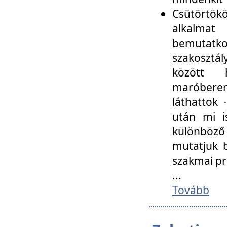
Csütörtökö
alkalmat
bemutatko
szakosztál
között
maróbere
láthattok
után mi i
különböző 
mutatjuk b
szakmai p
...
Tovább