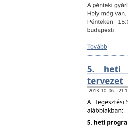
A pénteki gyár
Hely még van, 
Pénteken 15:
budapesti
...
Tovább
5. heti
tervezet
2013. 10. 06. - 21
A Hegesztési 
alábbiakban:
5. heti prog