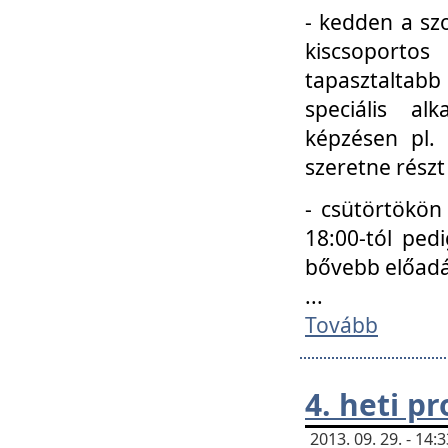
- kedden a szo
kiscsoportos
tapasztaltab
speciális a
képzésen pl.
szeretne részt
- csütörtökön
18:00-tól ped
bővebb előadá
...
Tovább
4. heti p
2013. 09. 29. - 14