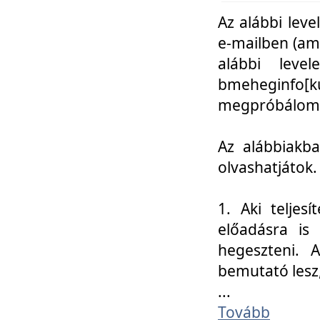
Az alábbi leve
e-mailben (am
alábbi leve
bmeheginfo[k
megpróbálom k
Az alábbiakba
olvashatjátok.
1. Aki teljes
előadásra is
hegeszteni. 
bemutató lesz
...
Tovább