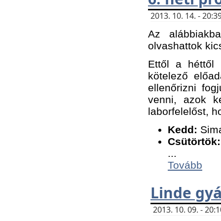
2013. 10. 14. - 20
Az alábbiakb
olvashattok kic
Ettől a héttől
kötelező előa
ellenőrizni fo
venni, azok k
laborfelelőst, h
K
edd:
Sima
Csütörtök:
...
Tovább
Linde gyá
2013. 10. 09. - 20