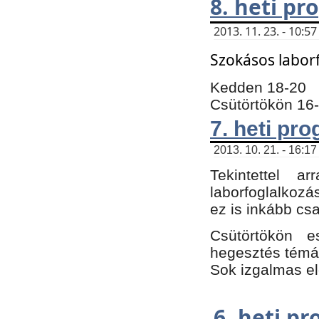
8. heti p
2013. 11. 23. - 10:
Szokásos labor
Kedden 18-20
Csütörtökön 16
7. heti pr
2013. 10. 21. - 16:17
Tekintettel 
laborfoglalkozá
ez is inkább csa
Csütörtökön e
hegesztés témáb
Sok izgalmas el
6. heti p