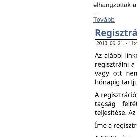
elhangzottak a
...
Tovább
Regisztrá
2013. 09. 21. - 1
Az alábbi lin
regisztrálni a
vagy ott nem
hónapig tartju
A regisztráció
tagság felt
teljesítése. A
Íme a regisztr