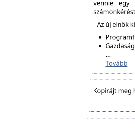
vennie egy 
számonkérést t
- Az új elnök 
Programfe
Gazdasági
...
Tovább
Kopirájt meg 