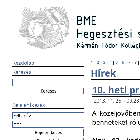
Kezdőlap
1
|
2
|
3
|
4
|
5
|
6
|
7
|
8
Hírek
Keresés
10. heti 
2013. 11. 25. - 09:
Bejelentkezés
A közeljövőben
benneteket ról