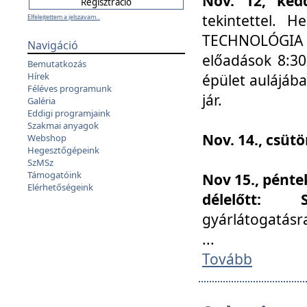
Nov. 12, kedd
tekintettel. 
Elfelejtettem a jelszavam...
TECHNOLÓGIA s
Navigáció
előadások 8:30
Bemutatkozás
Hírek
épület aulájába
Féléves programunk
jár.
Galéria
Eddigi programjaink
Szakmai anyagok
Nov. 14., csüt
Webshop
Hegesztőgépeink
SzMSz
Támogatóink
Nov 15., pénte
Elérhetőségeink
délelőtt:
gyárlátogatásr
...
Tovább