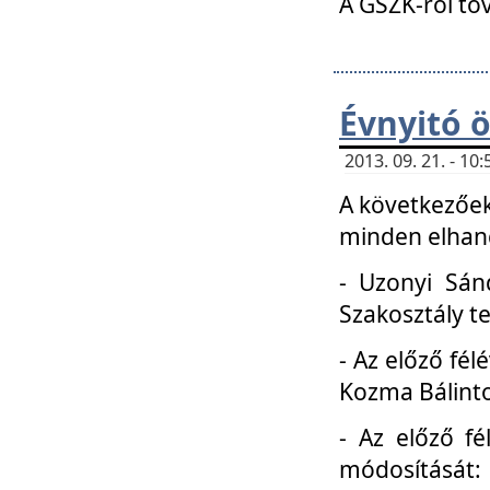
A GSZK-ról to
Évnyitó 
2013. 09. 21. - 1
A következőek
minden elhang
- Uzonyi Sánd
Szakosztály t
- Az előző fél
Kozma Bálinto
- Az előző f
módosítását: