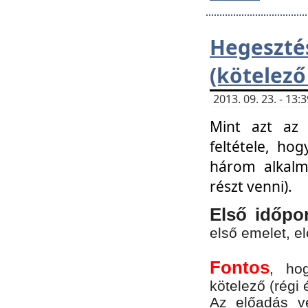
Hegesz
(kötelező
2013. 09. 23. - 13
Mint azt az 
feltétele, ho
három alkalm
részt venni).
Első időpo
első emelet, e
Fontos
, ho
kötelező (régi 
Az előadás vé