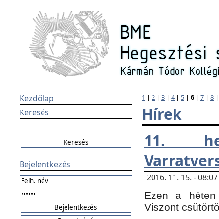
Kezdőlap
1
|
2
|
3
|
4
|
5
|
6
|
7
|
8
Hírek
Keresés
11. h
Varratver
Bejelentkezés
2016. 11. 15. - 08:
Ezen a héten 
Viszont csütört