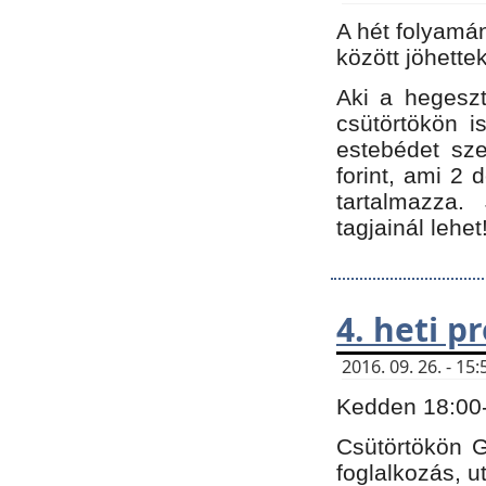
A hét folyamá
között jöhette
Aki a hegeszt
csütörtökön i
estebédet sze
forint, ami 2 
tartalmazza.
tagjainál lehet
4. heti 
2016. 09. 26. - 1
Kedden 18:00-t
Csütörtökön G
foglalkozás, ut