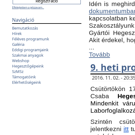
Idén is meghird
Elfelejtettem a jelszavam...
dokumentumba
kapcsolatban ke
Navigáció
Szakosztályunk 
Bemutatkozás
Gyártói Hegeszt
Hírek
Féléves programunk
Akit érdekel, h
Galéria
...
Eddigi programjaink
Tovább
Szakmai anyagok
Webshop
9. heti p
Hegesztőgépeink
SzMSz
Támogatóink
2016. 11. 02. - 20
Elérhetőségeink
Csütörtökön 17
Csaba
Hege
Mindenkit vár
Laborfoglalkoz
Szintén csüt
jelentkezni
itt
tu