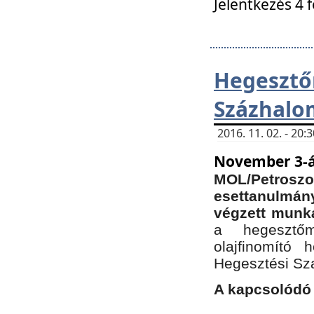
Jelentkezés 4 
Hegesz
Százhalo
2016. 11. 02. - 20
November 3-á
MOL/Petr
esettanulmá
végzett munká
a hegesztőm
olajfinomító 
Hegesztési Sz
A kapcsolódó