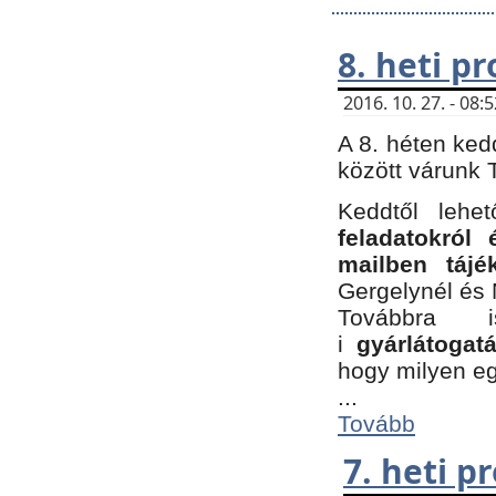
8. heti p
2016. 10. 27. - 08
A 8. héten ked
között várunk T
Keddtől leh
feladatokról
mailben tájé
Gergelynél és 
Továbbra 
i
gyárlátoga
hogy milyen e
...
Tovább
7. heti 