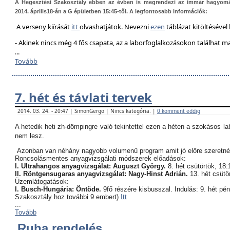
A Hegesztési Szakosztály ebben az évben is megrendezi az immár hagyom
2014. április18-án a G épületben 15:45-től. A legfontosabb információk:
A verseny kiírását
itt
olvashatjátok. Nevezni
ezen
táblázat kitöltésével 
- Akinek nincs még 4 fős csapata, az a laborfoglalkozásokon találhat 
...
Tovább
7. hét és távlati tervek
2014. 03. 24. - 20:47 | SimonGergo | Nincs kategória. |
0 komment eddig
A hetedik heti zh-dömpingre való tekintettel ezen a héten a szokásos l
nem lesz.
Azonban van néhány nagyobb volumenű program amit jó előre szeretné
Roncsolásmentes anyagvizsgálati módszerek előadások:
I. Ultrahangos anyagvizsgálat: Auguszt György.
8. hét csütörtök, 18:
II. Röntgensugaras anyagvizsgálat: Nagy-Hinst Adrián.
13. hét csütö
Üzemlátogatások:
I. Busch-Hungária: Öntöde.
9fő részére kisbusszal. Indulás: 9. hét pé
Szakosztály hoz további 9 embert)
Itt
...
Tovább
Ruha rendelés