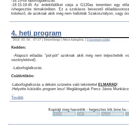
-16:15-től laborfoglalkozás
-18:15-19:45 Az érdeklődőket várja a G120as teremben egy előa
ívhegesztés témakörében. Ez a szokásos bevezető előadássorozat
kötelező, de azoknak akik még nem hallották Szakosztályon, vagy órar
4. heti program
2014. 03. 04. - 07:27 | SimonGergo | Nincs kategória. |
0 komment eddig
Kedden:
-Alapozó előadás "pót-pót" azoknak akik még nem teljesítették vo
vezényletével)
-Laborfoglalkozás.
Csütörtökön:
-Laborfoglalkozás a dékáni szünetre való tekintettel
ELMARAD
!
-Helyette kútúrális program lesz! Meglátogatjuk Percz János Munkác
...
Tovább
Kopirájt meg hasonlók - hegesztes.ktk.bme.hu -