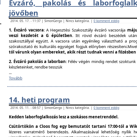
Évzáró, pakolás és laborfogla​
jövőben
2014. 05. 17. - 11:37 | SimonGergo | Nincs kategória. |
0 komment eddig
1. Évzáró vacsora
: A Hegesztési Szakosztály évzáró vacsorája
május
veszi kezdetét a G épületben
. Itt rövid évzáró beszédek utá
szakosztállyal együtt. A vacsora után egyénileg választható a prog
szórakoztató és kulturális egységet fogjuk előnyben részesíteni.Mivel
tól várunk olyan embereket, akik részt tudnak venni a főzésben
2. Évzáró pakolás a laborban
: Félév végén mindig rendet szoktunk
készleteinket, rendbe tesszük
...
Tovább
14. heti program
2014. 05. 11. - 08:57 | SimonGergo | Nincs kategória. |
0 komment eddig
Kedden laborfoglalkozás lesz a szokásos menetrenddel.
Csütörtökön a Cloos fog egy bemutatót tartani 17:00-tól a Wik
lézeres varratmérő berendezés. Alkalmazásával lehetőség nyílik 