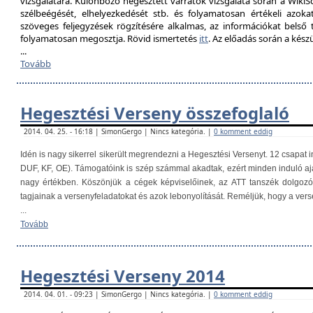
vizsgálatára. Különböző hegesztett varratok vizsgálata során a Wik
szélbeégését, elhelyezkedését stb. és folyamatosan értékeli azokat
szöveges feljegyzések rögzítésére alkalmas, az információkat belső
folyamatosan megosztja. Rövid ismertetés
itt
. Az előadás során a kés
...
Tovább
Hegesztési Verseny összefoglaló
2014. 04. 25. - 16:18 | SimonGergo | Nincs kategória. |
0 komment eddig
Idén is nagy sikerrel sikerült megrendezni a Hegesztési Versenyt. 12 csapat i
DUF, KF, OE). Támogatóink is szép számmal akadtak, ezért minden induló aj
nagy értékben. Köszönjük a cégek képviselőinek, az ATT tanszék dolgoz
tagjainak a versenyfeladatokat és azok lebonyolítását. Reméljük, hogy a ver
...
Tovább
Hegesztési Verseny 2014
2014. 04. 01. - 09:23 | SimonGergo | Nincs kategória. |
0 komment eddig