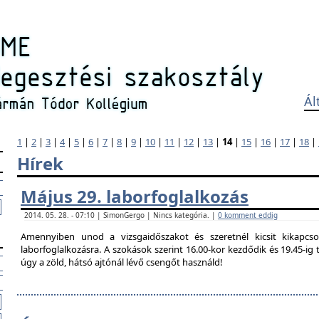
Ál
1
|
2
|
3
|
4
|
5
|
6
|
7
|
8
|
9
|
10
|
11
|
12
|
13
|
14
|
15
|
16
|
17
|
18
|
Hírek
Május 29. laborfoglalkozás
2014. 05. 28. - 07:10 | SimonGergo | Nincs kategória. |
0 komment eddig
Amennyiben unod a vizsgaidőszakot és szeretnél kicsit kikapcso
laborfoglalkozásra. A szokások szerint 16.00-kor kezdődik és 19.45-i
úgy a zöld, hátsó ajtónál lévő csengőt használd!