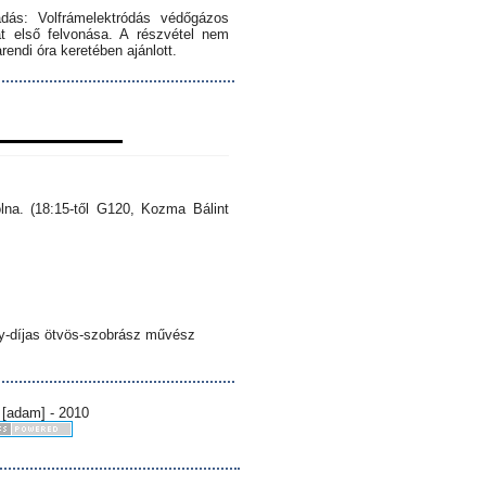
dás: Volfrámelektródás védőgázos
 első felvonása. A részvétel nem
endi óra keretében ajánlott.
lna. (18:15-től G120, Kozma Bálint
sy-díjas ötvös-szobrász művész
 [adam] - 2010