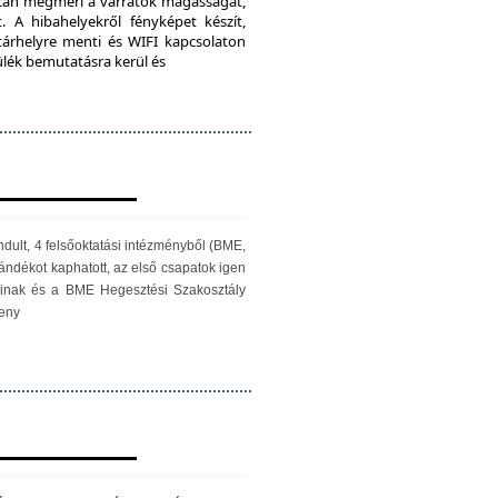
iScan megméri a varratok magasságát,
. A hibahelyekről fényképet készít,
 tárhelyre menti és WIFI kapcsolaton
zülék bemutatásra kerül és
ndult, 4 felsőoktatási intézményből (BME,
ándékot kaphatott, az első csapatok igen
óinak és a BME Hegesztési Szakosztály
seny