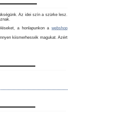
ükségünk. Az idei szín a szürke lesz.
oznak.
eléseket, a honlapunkon a
webshop
könnyen kiismerhessék magukat. Azért