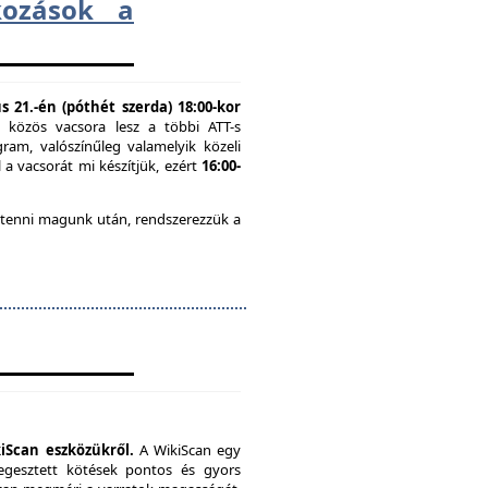
lkozások a
 21.-én (póthét szerda) 18:00-kor
n közös vacsora lesz a többi ATT-s
ram, valószínűleg valamelyik közeli
 a vacsorát mi készítjük, ezért
16:00-
 tenni magunk után, rendszerezzük a
iScan eszközükről.
A WikiScan egy
hegesztett kötések pontos és gyors