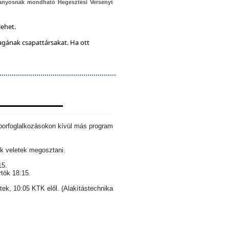
ányosnak mondható Hegesztési Versenyt
lehet.
magának csapattársakat. Ha ott
aborfoglalkozásokon kívül más program
k veletek megosztani.
15.
rtök 18:15.
ntek, 10:05 KTK elől. (Alakítástechnika