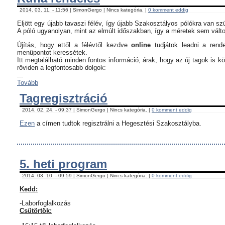
2014. 03. 11. - 11:56 | SimonGergo | Nincs kategória. |
0 komment eddig
Eljött egy újabb tavaszi félév, így újabb Szakosztályos pólókra van sz
A póló ugyanolyan, mint az elmúlt időszakban, így a méretek sem vált
Újítás, hogy ettől a félévtől kezdve
online
tudjátok leadni a rend
menüpontot keressétek.
Itt megtalálható minden fontos információ, árak, hogy az új tagok is 
röviden a legfontosabb dolgok:
...
Tovább
Tagregisztráció
2014. 02. 24. - 09:37 | SimonGergo | Nincs kategória. |
0 komment eddig
Ezen
a címen tudtok regisztrálni a Hegesztési Szakosztályba.
5. heti program
2014. 03. 10. - 09:59 | SimonGergo | Nincs kategória. |
0 komment eddig
Kedd:
-Laborfoglalkozás
Csütörtök: