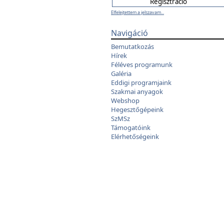
Elfelejtettem a jelszavam...
Navigáció
Bemutatkozás
Hírek
Féléves programunk
Galéria
Eddigi programjaink
Szakmai anyagok
Webshop
Hegesztőgépeink
SzMSz
Támogatóink
Elérhetőségeink