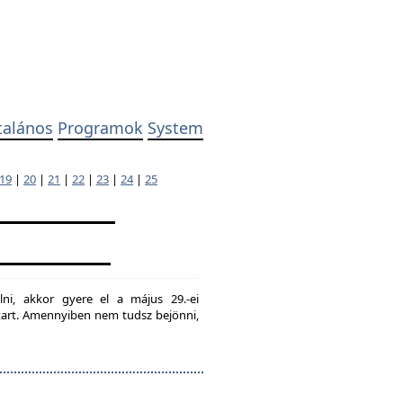
talános
Programok
System
19
|
20
|
21
|
22
|
23
|
24
|
25
lni, akkor gyere el a május 29.-ei
g tart. Amennyiben nem tudsz bejönni,