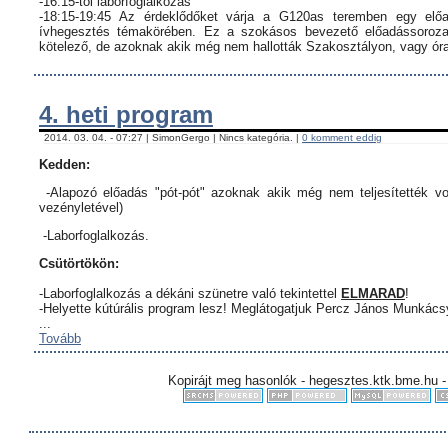
-16:15-től laborfoglalkozás
-18:15-19:45 Az érdeklődőket várja a G120as teremben egy előa
ívhegesztés témakörében. Ez a szokásos bevezető előadássorozat
kötelező, de azoknak akik még nem hallották Szakosztályon, vagy órar
4. heti program
2014. 03. 04. - 07:27 | SimonGergo | Nincs kategória. |
0 komment eddig
Kedden:
-Alapozó előadás "pót-pót" azoknak akik még nem teljesítették vo
vezényletével)
-Laborfoglalkozás.
Csütörtökön:
-Laborfoglalkozás a dékáni szünetre való tekintettel
ELMARAD
!
-Helyette kútúrális program lesz! Meglátogatjuk Percz János Munkác
...
Tovább
Kopirájt meg hasonlók - hegesztes.ktk.bme.hu -