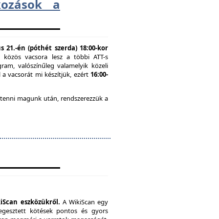
lkozások a
 21.-én (póthét szerda) 18:00-kor
n közös vacsora lesz a többi ATT-s
ram, valószínűleg valamelyik közeli
 a vacsorát mi készítjük, ezért
16:00-
 tenni magunk után, rendszerezzük a
iScan eszközükről.
A WikiScan egy
hegesztett kötések pontos és gyors