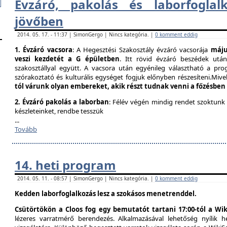
Évzáró, pakolás és laborfogla​
jövőben
2014. 05. 17. - 11:37 | SimonGergo | Nincs kategória. |
0 komment eddig
1. Évzáró vacsora
: A Hegesztési Szakosztály évzáró vacsorája
május
veszi kezdetét a G épületben
. Itt rövid évzáró beszédek utá
szakosztállyal együtt. A vacsora után egyénileg választható a prog
szórakoztató és kulturális egységet fogjuk előnyben részesíteni.Mivel
tól várunk olyan embereket, akik részt tudnak venni a főzésben
2. Évzáró pakolás a laborban
: Félév végén mindig rendet szoktunk
készleteinket, rendbe tesszük
...
Tovább
14. heti program
2014. 05. 11. - 08:57 | SimonGergo | Nincs kategória. |
0 komment eddig
Kedden laborfoglalkozás lesz a szokásos menetrenddel.
Csütörtökön a Cloos fog egy bemutatót tartani 17:00-tól a Wik
lézeres varratmérő berendezés. Alkalmazásával lehetőség nyílik 