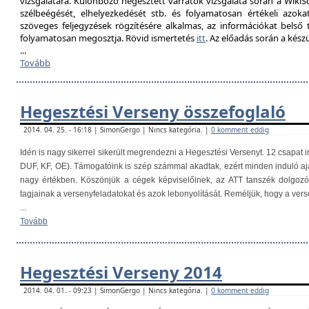
vizsgálatára. Különböző hegesztett varratok vizsgálata során a Wik
szélbeégését, elhelyezkedését stb. és folyamatosan értékeli azokat
szöveges feljegyzések rögzítésére alkalmas, az információkat belső
folyamatosan megosztja. Rövid ismertetés
itt
. Az előadás során a kés
...
Tovább
Hegesztési Verseny összefoglaló
2014. 04. 25. - 16:18 | SimonGergo | Nincs kategória. |
0 komment eddig
Idén is nagy sikerrel sikerült megrendezni a Hegesztési Versenyt. 12 csapat i
DUF, KF, OE). Támogatóink is szép számmal akadtak, ezért minden induló aj
nagy értékben. Köszönjük a cégek képviselőinek, az ATT tanszék dolgoz
tagjainak a versenyfeladatokat és azok lebonyolítását. Reméljük, hogy a ver
...
Tovább
Hegesztési Verseny 2014
2014. 04. 01. - 09:23 | SimonGergo | Nincs kategória. |
0 komment eddig