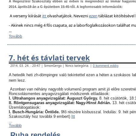
A Hegesztési Szakosztály ebben az évben is megrendezi az immár hagyom
2014. április18-án a G épületben 15:45-től. A legfontosabb információk:
A verseny kiírását
itt
olvashatjátok. Nevezni
ezen
táblázat kitöltésével 
- Akinek nincs még 4 fős csapata, az a laborfoglalkozásokon találhat 
...
Tovább
7. hét és távlati tervek
2014. 03. 24. - 20:47 | SimonGergo | Nincs kategória. |
0 komment eddig
A hetedik heti zh-dömpingre való tekintettel ezen a héten a szokásos l
nem lesz.
Azonban van néhány nagyobb volumenű program amit jó előre szeretné
Roncsolásmentes anyagvizsgálati módszerek előadások:
I. Ultrahangos anyagvizsgálat: Auguszt György.
8. hét csütörtök, 18:
II. Röntgensugaras anyagvizsgálat: Nagy-Hinst Adrián.
13. hét csütö
Üzemlátogatások:
I. Busch-Hungária: Öntöde.
9fő részére kisbusszal. Indulás: 9. hét pé
Szakosztály hoz további 9 embert)
Itt
...
Tovább
Ruha rendelés