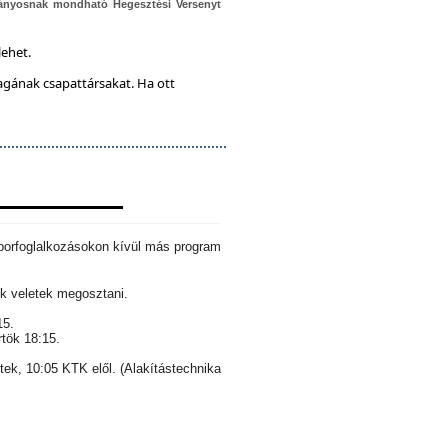
ányosnak mondható Hegesztési Versenyt
lehet.
magának csapattársakat. Ha ott
aborfoglalkozásokon kívül más program
k veletek megosztani.
15.
rtök 18:15.
ntek, 10:05 KTK elől. (Alakítástechnika