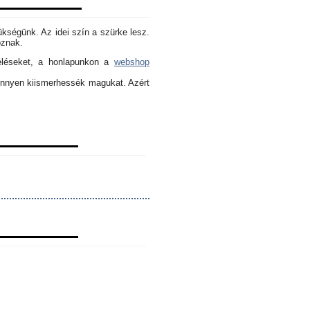
ükségünk. Az idei szín a szürke lesz.
oznak.
eléseket, a honlapunkon a
webshop
könnyen kiismerhessék magukat. Azért