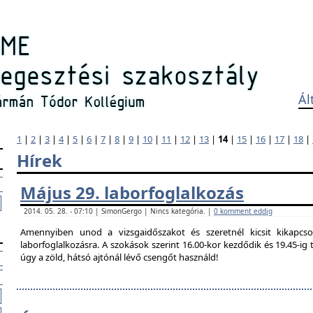
Ál
1
|
2
|
3
|
4
|
5
|
6
|
7
|
8
|
9
|
10
|
11
|
12
|
13
|
14
|
15
|
16
|
17
|
18
|
Hírek
Május 29. laborfoglalkozás
2014. 05. 28. - 07:10 | SimonGergo | Nincs kategória. |
0 komment eddig
Amennyiben unod a vizsgaidőszakot és szeretnél kicsit kikapcso
laborfoglalkozásra. A szokások szerint 16.00-kor kezdődik és 19.45-i
úgy a zöld, hátsó ajtónál lévő csengőt használd!