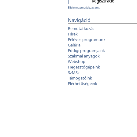
Elfelejtettem a jelszavam...
Navigáció
Bemutatkozás
Hírek
Féléves programunk
Galéria
Eddigi programjaink
Szakmai anyagok
Webshop
Hegesztőgépeink
SzMSz
Támogatóink
Elérhetőségeink