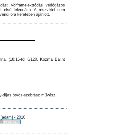
dás: Volfrámelektródás védőgázos
 első felvonása. A részvétel nem
endi óra keretében ajánlott.
lna. (18:15-től G120, Kozma Bálint
sy-díjas ötvös-szobrász művész
 [adam] - 2010