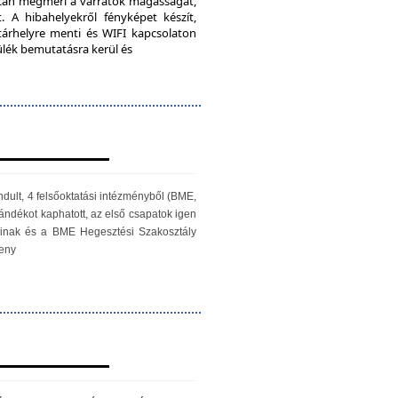
iScan megméri a varratok magasságát,
. A hibahelyekről fényképet készít,
 tárhelyre menti és WIFI kapcsolaton
zülék bemutatásra kerül és
ndult, 4 felsőoktatási intézményből (BME,
ándékot kaphatott, az első csapatok igen
óinak és a BME Hegesztési Szakosztály
seny