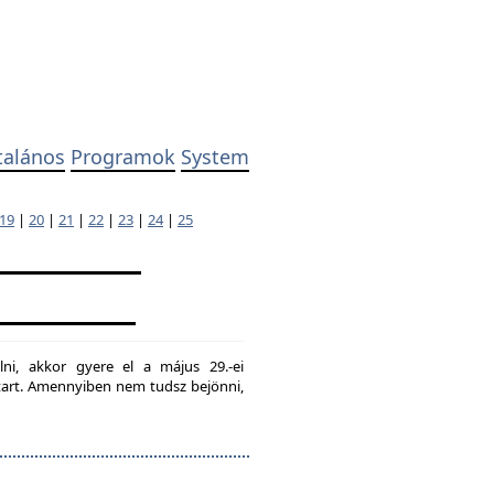
talános
Programok
System
19
|
20
|
21
|
22
|
23
|
24
|
25
lni, akkor gyere el a május 29.-ei
g tart. Amennyiben nem tudsz bejönni,