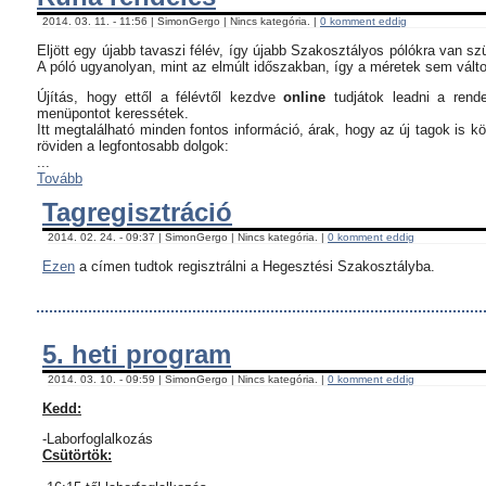
2014. 03. 11. - 11:56 | SimonGergo | Nincs kategória. |
0 komment eddig
Eljött egy újabb tavaszi félév, így újabb Szakosztályos pólókra van sz
A póló ugyanolyan, mint az elmúlt időszakban, így a méretek sem vált
Újítás, hogy ettől a félévtől kezdve
online
tudjátok leadni a rend
menüpontot keressétek.
Itt megtalálható minden fontos információ, árak, hogy az új tagok is 
röviden a legfontosabb dolgok:
...
Tovább
Tagregisztráció
2014. 02. 24. - 09:37 | SimonGergo | Nincs kategória. |
0 komment eddig
Ezen
a címen tudtok regisztrálni a Hegesztési Szakosztályba.
5. heti program
2014. 03. 10. - 09:59 | SimonGergo | Nincs kategória. |
0 komment eddig
Kedd:
-Laborfoglalkozás
Csütörtök: