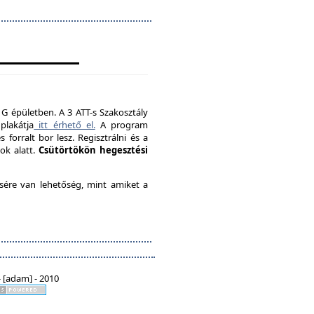
 G épületben. A 3 ATT-s Szakosztály
plakátja
itt érhető el.
A program
forralt bor lesz. Regisztrálni és a
ok alatt.
Csütörtökön hegesztési
ésére van lehetőség, mint amiket a
 [adam] - 2010