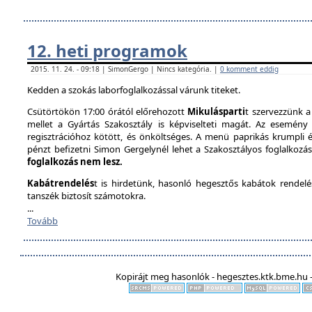
12. heti programok
2015. 11. 24. - 09:18 | SimonGergo | Nincs kategória. |
0 komment eddig
Kedden a szokás laborfoglalkozással várunk titeket.
Csütörtökön 17:00 órától előrehozott
Mikulásparti
t szervezzünk a
mellet a Gyártás Szakosztály is képviselteti magát. Az esemény 
regisztrációhoz kötött, és önköltséges. A menü paprikás krumpli és 
pénzt befizetni Simon Gergelynél lehet a Szakosztályos foglalkozás
foglalkozás nem lesz.
Kabátrendelés
t is hirdetünk, hasonló hegesztős kabátok rendel
tanszék biztosít számotokra.
...
Tovább
Kopirájt meg hasonlók - hegesztes.ktk.bme.hu -