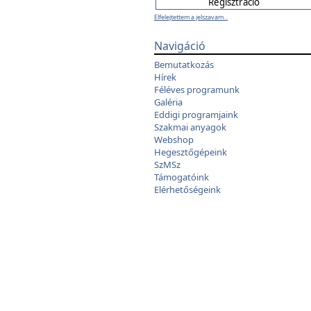
Elfelejtettem a jelszavam...
Navigáció
Bemutatkozás
Hírek
Féléves programunk
Galéria
Eddigi programjaink
Szakmai anyagok
Webshop
Hegesztőgépeink
SzMSz
Támogatóink
Elérhetőségeink