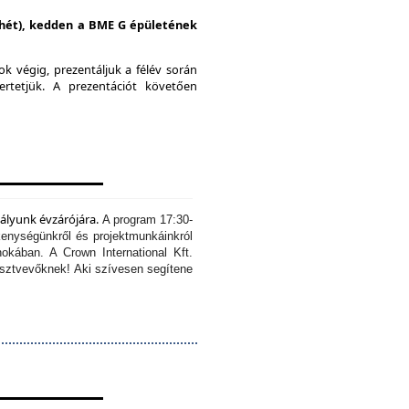
i hét), kedden a BME G épületének
k végig, prezentáljuk a félév során
ertetjük.
A prezentációt követően
tályunk évzárójára.
A program 17:30-
kenységünkről és projektmunkáinkról
okában. A Crown International Kft.
résztvevőknek!
Aki szívesen segítene