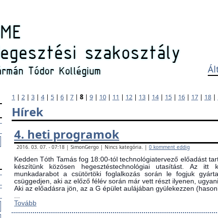
Ál
1
|
2
|
3
|
4
|
5
|
6
|
7
|
8
|
9
|
10
|
11
|
12
|
13
|
14
|
15
|
16
|
17
|
18
|
Hírek
4. heti programok
2016. 03. 07. - 07:18 | SimonGergo | Nincs kategória. |
0 komment eddig
Kedden Tóth Tamás fog 18:00-tól technológiatervező előadást tarta
készítünk közösen hegesztéstechnológiai utasítást. Az itt
munkadarabot a csütörtöki foglalkozás során le fogjuk gyárta
csüggedjen, aki az előző félév során már vett részt ilyenen, ugyani
Aki az előadásra jön, az a G épület aulájában gyülekezzen (ha
...
Tovább