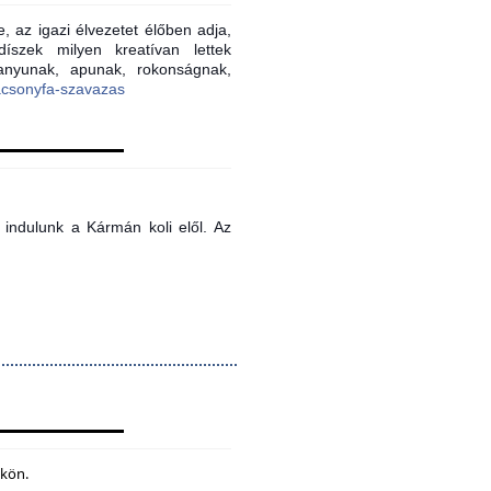
, az igazi élvezetet élőben adja,
íszek milyen kreatívan lettek
 anyunak, apunak, rokonságnak,
acsonyfa-szavazas
indulunk a Kármán koli elől. Az
ökön.