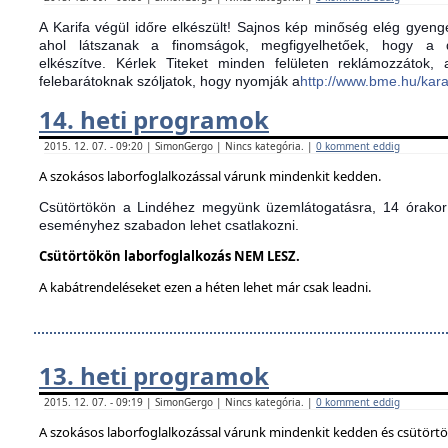
A Karifa végül időre elkészült! Sajnos kép minőség elég gyenge
ahol látszanak a finomságok, megfigyelhetőek, hogy a d
elkészítve.
Kérlek Titeket minden felületen reklámozzátok,
felebarátoknak szóljatok, hogy nyomják a
http://www.bme.hu/kar
14. heti programok
2015. 12. 07. - 09:20 | SimonGergo | Nincs kategória. |
0 komment eddig
A szokásos laborfoglalkozással várunk mindenkit kedden.
Csütörtökön a Lindéhez megyünk üzemlátogatásra, 14 órakor 
eseményhez szabadon lehet csatlakozni.
Csütörtökön laborfoglalkozás NEM LESZ.
A kabátrendeléseket ezen a héten lehet már csak leadni.
13. heti programok
2015. 12. 07. - 09:19 | SimonGergo | Nincs kategória. |
0 komment eddig
A szokásos laborfoglalkozással várunk mindenkit kedden és csütört