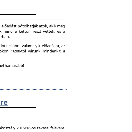
 előadást pótolhatják azok, akik még
k mind a kettőn részt vettek, és a
orban.
ott eljönni valamelyik előadásra, az
tökön 16:00-tól várunk mindenkit a
nél hamarabb!
vre
kosztály 2015/16-ös tavaszi félévére.