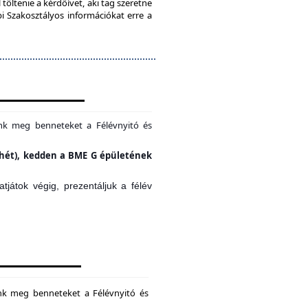
töltenie a kérdőívet, aki tag szeretne
bi Szakosztályos információkat erre a
unk meg benneteket a Félévnyitó és
si hét), kedden a BME G épületének
játok végig, prezentáljuk a félév
unk meg benneteket a Félévnyitó és