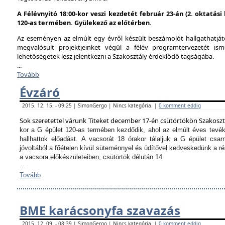
A Félévnyitó 18:00-kor veszi kezdetét február 23-án (2. oktatás
120-as termében. Gyülekező az előtérben.
Az eseményen az elmúlt egy évről készült beszámolót hallgathatjáto
megvalósult projektjeinket végül a félév programtervezetét ism
lehetőségetek lesz jelentkezni a Szakosztály érdeklődő tagságába.
...
Tovább
Évzáró
2015. 12. 15. - 09:25 | SimonGergo | Nincs kategória. |
0 komment eddig
Sok szeretettel várunk Titeket december 17-én csütörtökön Szakosz
kor a G épület 120-as termében kezdődik, ahol az elmúlt éves tevé
hallhattok előadást.
A vacsorát 18 órakor tálaljuk a G épület csarn
jóvoltából a főételen kívül süteménnyel és üdítővel kedveskedünk a 
a vacsora előkészületeiben, csütörtök délután 14
...
Tovább
BME karácsonyfa szavazás
2015. 12. 09. - 08:39 | SimonGergo | Nincs kategória. |
0 komment eddig