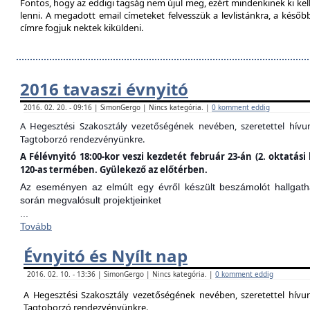
Fontos, hogy az eddigi tagság nem újul meg, ezért mindenkinek ki kell 
lenni. A megadott email címeteket felvesszük a levlistánkra, a későb
címre fogjuk nektek kiküldeni.
2016 tavaszi évnyitó
2016. 02. 20. - 09:16 | SimonGergo | Nincs kategória. |
0 komment eddig
A Hegesztési Szakosztály vezetőségének nevében, szeretettel hív
Tagtoborzó rendezvényünkre.
A Félévnyitó 18:00-kor veszi kezdetét február 23-án (2. oktatá
120-as termében. Gyülekező az előtérben.
Az eseményen az elmúlt egy évről készült beszámolót hallgathat
során megvalósult projektjeinket
...
Tovább
Évnyitó és Nyílt nap
2016. 02. 10. - 13:36 | SimonGergo | Nincs kategória. |
0 komment eddig
A Hegesztési Szakosztály vezetőségének nevében, szeretettel hív
Tagtoborzó rendezvényünkre.