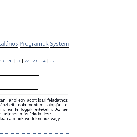
talános
Programok
System
19
|
20
|
21
|
22
|
23
|
24
|
25
ni, ahol egy adott ipari feladathoz
 készített dokumentum alapján a
ni, és ki fogjuk értékelni. Az se
s teljesen más feladat lesz.
sonlóan a munkavédelemhez vagy