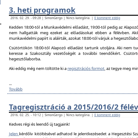
3. heti programok
2016. 02. 29. - 09:28 | SimonGergo | Nincs kategória. |
0 komment eddig
Kedden 18:00-tól a Munkavédelmi előadást, 19:00-tól pedig az Alapozó
nem hallgatták meg ezeket az előadásokat ebben a félévben. Aki
munkavédelmi papírt is aláírták, azokat 18:00-tól várjuk a hegesztőlab
Csütörtökön 18:00-tól Alapozó előadást tartunk utoljára. Aki nem tud
keresse a Szakosztály vezetőségét a további teendőkért. Csütör
hegesztőlaborba.
Aki eddig még nem töltötte ki a
regisztrációs formot
, az tegye meg mi
...
Tovább
Tagregisztráció a 2015/2016/2 félé
2016. 02. 25. - 10:12 | SimonGergo | Nincs kategória. |
0 komment eddig
Kedves régi és leendő új tagjaink!
Jelen
kérdőív kitöltésével adhatod le jelentkezésedet a Hegesztési Sza