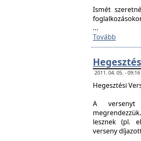
Ismét szeretné
foglalkozásoko
...
Tovább
Hegesztés
2011. 04. 05. - 09:
Hegesztési Verse
A versenyt 
megrendezzük.
lesznek (pl. e
verseny díjazo