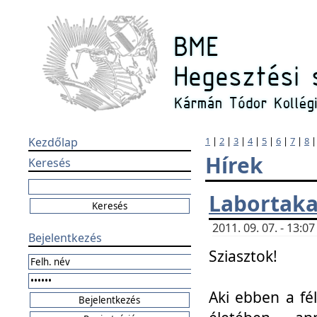
Kezdőlap
1
|
2
|
3
|
4
|
5
|
6
|
7
|
8
Hírek
Keresés
Labortaka
2011. 09. 07. - 13:
Bejelentkezés
Sziasztok!
Aki ebben a fél