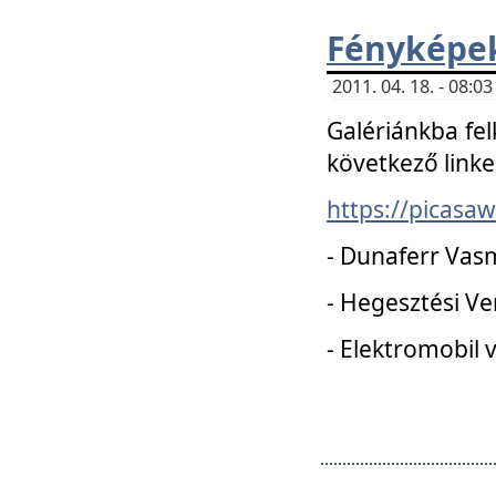
Fényképe
2011. 04. 18. - 08:
Galériánkba fel
következő linke
https://picas
- Dunaferr Vas
- Hegesztési V
- Elektromobil 