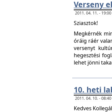
Verseny el
2011. 04. 11. - 19:
Sziasztok!
Megkérnék mind
óráig ráér vala
versenyt kultú
hegesztési fog
lehet jönni taka
10. heti l
2011. 04. 10. - 08:
Kedves Kollegá