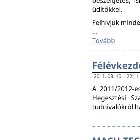
beszélgetés, i
üdítőkkel.
Felhívjuk mind
...
Tovább
Félévkezd
2011. 08. 10. - 22:
A 2011/2012-e
Hegesztési Sza
tudnivalókról 