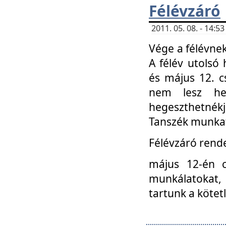
Félévzáró
2011. 05. 08. - 14:
Vége a félévnek
A félév utolsó 
és május 12. c
nem lesz heg
hegeszthetnék
Tanszék munkat
Félévzáró rend
május 12-én c
munkálatokat, 
tartunk a kötet