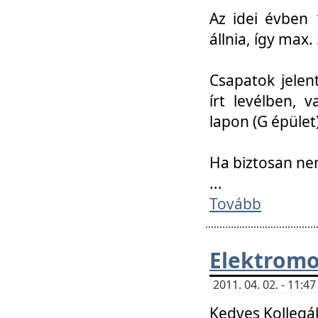
Az idei évben 
állnia, így max
Csapatok jele
írt levélben, 
lapon (G épület)
Ha biztosan ne
...
Tovább
Elektromo
2011. 04. 02. - 11:
Kedves Kollegá