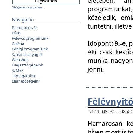
életében, a
programunkat, a
Elfelejtettem a jelszavam...
közeledik, em
Navigáció
tüntetni, illetve
Bemutatkozás
Hírek
Féléves programunk
Időpont:
9.-e, 
Galéria
Eddigi programjaink
Aki csak későb
Szakmai anyagok
munka nagyon 
Webshop
Hegesztőgépeink
jönni.
SzMSz
Támogatóink
Elérhetőségeink
Félévnyit
2011. 08. 31. - 08:
Hamarosan ke
híven most is f