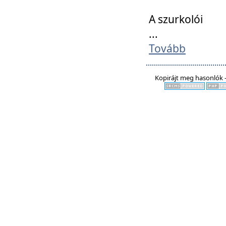
A szurkolói
...
Tovább
Kopirájt meg hasonlók -