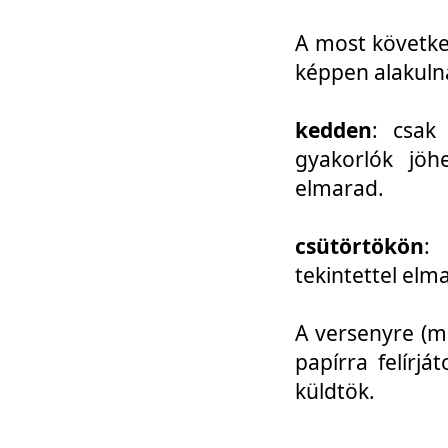
A most követke
képpen alakuln
kedden
: csak
gyakorlók jöh
elmarad.
csütörtökön
: 
tekintettel elm
A versenyre (mo
papírra felírj
küldtök.