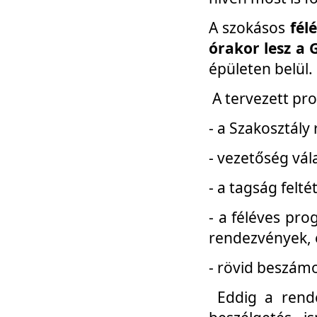
A szokásos
fél
órakor lesz a 
épületen belül.
A tervezett pr
- a Szakosztály
- vezetőség vál
- a tagság felt
- a féléves pro
rendezvények, 
- rövid beszámo
Eddig a rende