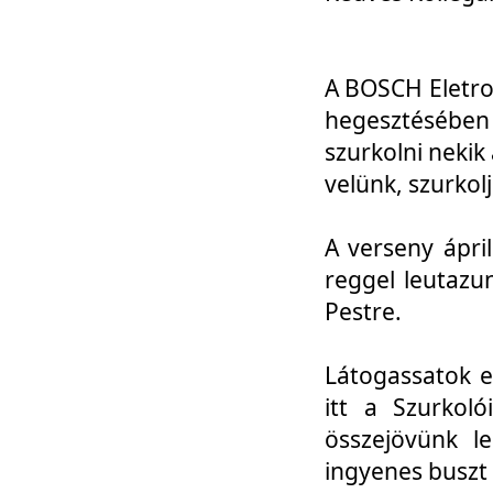
A BOSCH Eletro
hegesztésébe
szurkolni nekik
velünk, szurkol
A verseny ápri
reggel leutazu
Pestre.
Látogassatok e
itt a Szurkoló
összejövünk l
ingyenes buszt