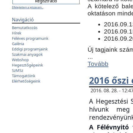
​A kötelező bal
Elfelejtettem a jelszavam...
oktatáson minde
Navigáció
​2016.09.
Bemutatkozás
2016.09.1
Hírek
2016.09.2
Féléves programunk
Galéria
Új tagjaink szám
Eddigi programjaink
Szakmai anyagok
...
Webshop
Tovább
Hegesztőgépeink
SzMSz
Támogatóink
2016 őszi
Elérhetőségeink
2016. 08. 28. - 12
A Hegesztési 
hívunk meg 
rendezvényünk
A Félévnyitó 