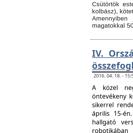
Csütörtök est
kolbász), köte
Amennyiben 
magatokkal 50
IV. Orsz
összefog
2016. 04. 18. - 1
A közel neg
öntevékeny k
sikerrel ren
április 15-é
hallgató ver
robotikába