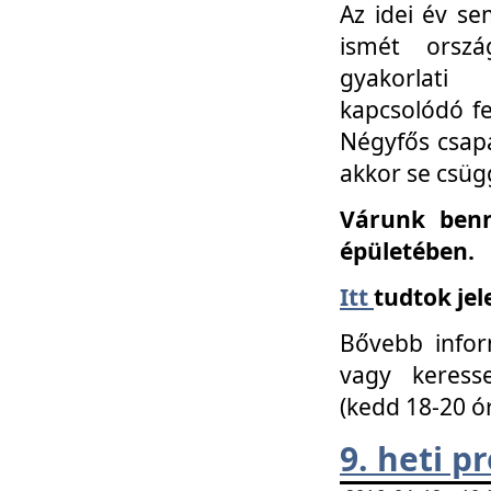
Az idei év se
ismét orszá
gyakorlati
kapcsolódó f
Négyfős csap
akkor se csüg
Várunk benn
épületében.
Itt
tudtok jel
Bővebb infor
vagy keress
(kedd 18-20 ó
9. heti 