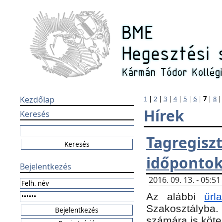
Kezdőlap
1
|
2
|
3
|
4
|
5
|
6
|
7
|
8
Hírek
Keresés
Tagregi
időponto
Bejelentkezés
2016. 09. 13. - 05:
Az alábbi
űr
Szakosztályba.
számára is köte