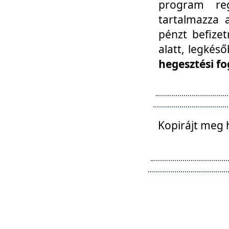
program reg
tartalmazza a
pénzt befizet
alatt, legkés
hegesztési fo
Kopirájt meg 