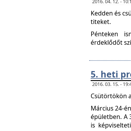
2016. 04. 12. - 1
Kedden és csü
titeket.
Pénteken is
érdeklődőt sz
5. heti 
2016. 03. 15. - 1
Csütörtökön a
Március 24-én
épületben. A 
is képviselte