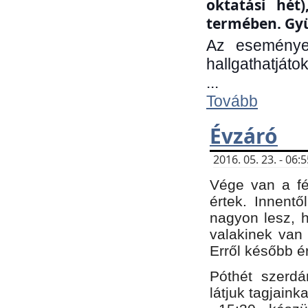
oktatási hét
termében. Gyü
Az eseménye
hallgathatjáto
...
Tovább
Évzáró
2016. 05. 23. - 06
Vége van a fé
értek. Innent
nagyon lesz, 
valakinek van
Erről később é
Póthét szerdá
látjuk tagjaink