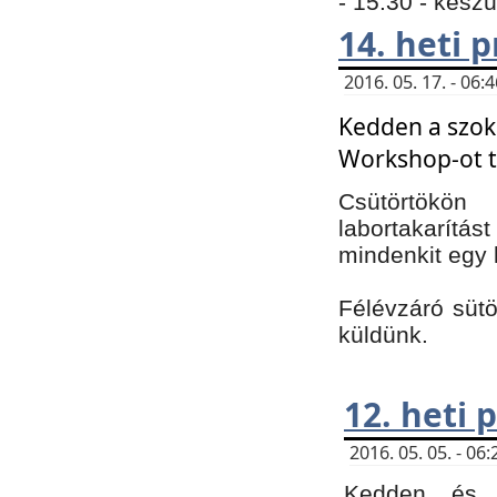
- 15:30 - kész
14. heti
2016. 05. 17. - 06
Kedden a szoká
Workshop-ot t
Csütörtökön
labortakarítást
mindenkit egy 
Félévzáró sütö
küldünk.
12. heti
2016. 05. 05. - 0
Kedden és c