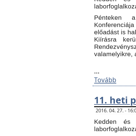
laborfoglalkoz
Pénteken 
Konferenciá
előadást is h
Kiírásra ke
Rendezvénysze
valamelyikre, 
...
Tovább
11. heti
2016. 04. 27. - 1
Kedden és c
laborfoglalkoz