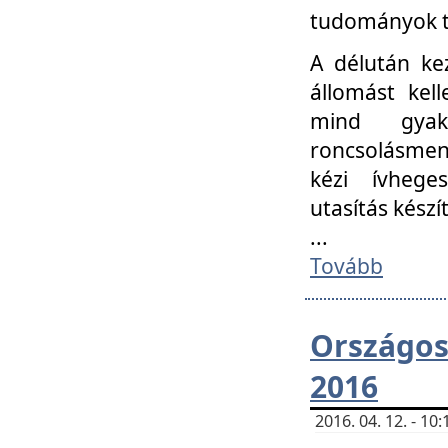
tudományok t
A délután ke
állomást kell
mind gyako
roncsolásmen
kézi ívheges
utasítás készít
...
Tovább
Országo
2016
2016. 04. 12. - 1