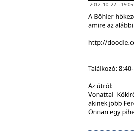
2012. 10. 22. - 19:
A Böhler hőkez
amire az alábbi
http://doodle
Találkozó: 8:40-
Az útról:
Vonattal Kökir
akinek jobb Fer
Onnan egy pihen