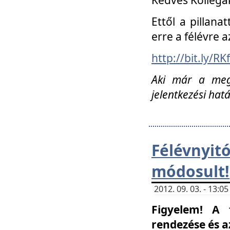
Ettől a pillana
erre a félévre a
http://bit.ly/RK
Aki már a megn
jelentkezési hat
Félévnyi
módosult!
2012. 09. 03. - 13:
Figyelem! A 
rendezése és 