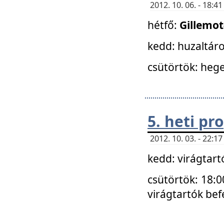
2012. 10. 06. - 18:
hétfő:
Gillemo
kedd: huzaltáro
csütörtök: hege
5. heti p
2012. 10. 03. - 22:
kedd: virágtar
csütörtök: 18:0
virágtartók bef