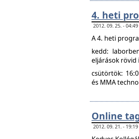
4. heti p
2012. 09. 25. - 04:
A 4. heti prog
kedd: laborbe
eljárások rövid
csütörtök: 16:
és MMA technoló
Online ta
2012. 09. 21. - 19:
Kedves Kollégá