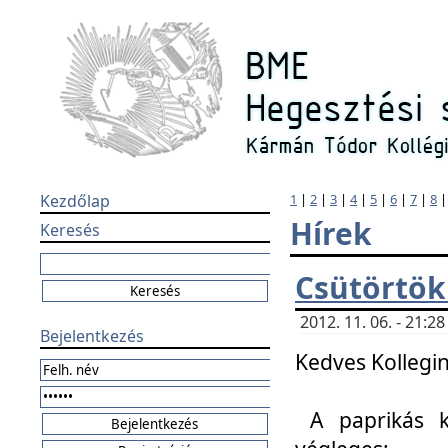
Kezdőlap
1
|
2
|
3
|
4
|
5
|
6
|
7
|
8
Hírek
Keresés
Csütörtök
2012. 11. 06. - 21:
Bejelentkezés
Kedves Kollegin
A paprikás k