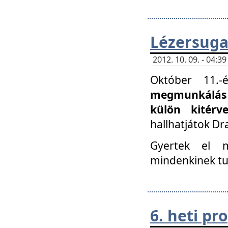
Lézersuga
2012. 10. 09. - 04:
Október 11.
megmunkálás 
külön kitér
hallhatjátok D
Gyertek el 
mindenkinek tu
6. heti p