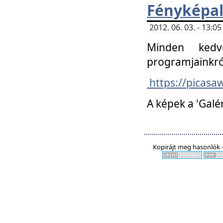
Fényképa
2012. 06. 03. - 13:
Minden kedv
programjainkró
https://picas
A képek a 'Galé
Kopirájt meg hasonlók -