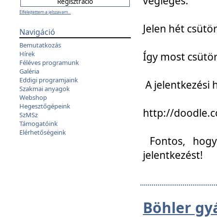
végleges:
Elfelejtettem a jelszavam...
Jelen hét csütör
Navigáció
Bemutatkozás
Hírek
Így most csütö
Féléves programunk
Galéria
Eddigi programjaink
A jelentkezési h
Szakmai anyagok
Webshop
Hegesztőgépeink
http://doodle
SzMSz
Támogatóink
Elérhetőségeink
Fontos, hogy 
jelentkezést!
Böhler gy