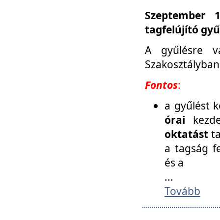
Szeptember 1
tagfelújító gy
A gyűlésre v
Szakosztályban
Fontos
:
a gyűlést 
órai
kezde
oktatást
t
a tagság f
és a
...
Tovább