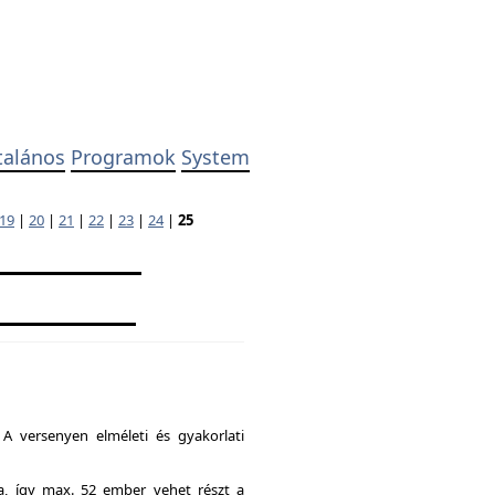
talános
Programok
System
19
|
20
|
21
|
22
|
23
|
24
|
25
A versenyen elméleti és gyakorlati
ia, így max. 52 ember vehet részt a