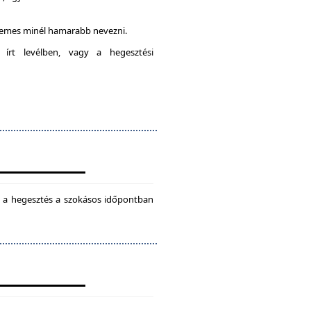
rdemes minél hamarabb nevezni.
 írt levélben, vagy a hegesztési
ül a hegesztés a szokásos időpontban