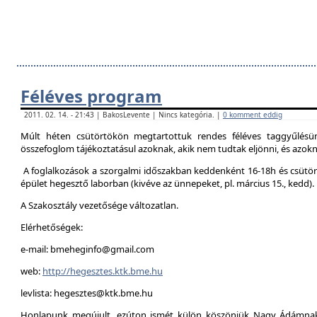
Féléves program
2011. 02. 14. - 21:43 | BakosLevente | Nincs kategória. |
0 komment eddig
Múlt héten csütörtökön megtartottuk rendes féléves taggyűlésün
összefoglom tájékoztatásul azoknak, akik nem tudtak eljönni, és azokna
A foglalkozások a szorgalmi időszakban keddenként 16-18h és csütör
épület hegesztő laborban (kivéve az ünnepeket, pl. március 15., kedd).
A Szakosztály vezetősége változatlan.
Elérhetőségek:
e-mail: bmeheginfo@gmail.com
web:
http://hegesztes.ktk.bme.hu
levlista: hegesztes@ktk.bme.hu
Honlapunk megújult, ezúton ismét külön köszönjük Nagy Ádámnak 