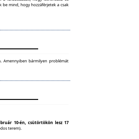
ok be mind, hogy hozzáférjetek a csak
tam. Amennyiben bármilyen problémát
ebruár 10-én, csütörtökön lesz 17
édos terem).