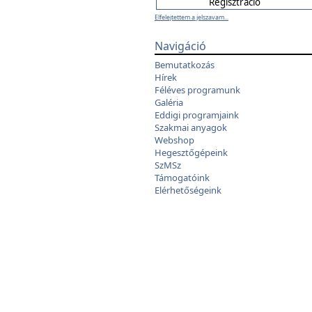
Elfelejtettem a jelszavam...
Navigáció
Bemutatkozás
Hírek
Féléves programunk
Galéria
Eddigi programjaink
Szakmai anyagok
Webshop
Hegesztőgépeink
SzMSz
Támogatóink
Elérhetőségeink