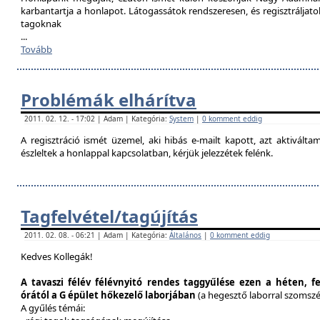
karbantartja a honlapot. Látogassátok rendszeresen, és regisztráljat
tagoknak
...
Tovább
Problémák elhárítva
2011. 02. 12. - 17:02 | Adam | Kategória:
System
|
0 komment eddig
A regisztráció ismét üzemel, aki hibás e-mailt kapott, azt aktivál
észleltek a honlappal kapcsolatban, kérjük jelezzétek felénk.
Tagfelvétel/tagújítás
2011. 02. 08. - 06:21 | Adam | Kategória:
Általános
|
0 komment eddig
Kedves Kollegák!
A tavaszi félév félévnyitó rendes taggyűlése ezen a héten, f
órától a G épület hőkezelő laborjában
(a hegesztő laborral szomsz
A gyűlés témái: