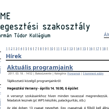
Ál
1
|
2
|
3
|
4
|
5
|
6
|
7
|
8
|
9
|
10
|
11
|
12
|
13
|
14
|
15
|
16
|
17
|
18
|
Hírek
Aktuális programjaink
2011. 03. 18. - 14:52 | BakosLevente | Kategória:
Programok
|
0 komment eddig
Tájékoztató közelgő programjainkról:
Hegesztési Verseny - április 14. 16:00, G épület
A versenyt szokásainkhoz híven minden tavasszal megrendezzük. 
feladatok lesznek (pl. WPS készítés, palackgurítás, stb.)
Az idei évben 13 csapat nevezhet. Egy csapatnak 4 főből kell álln