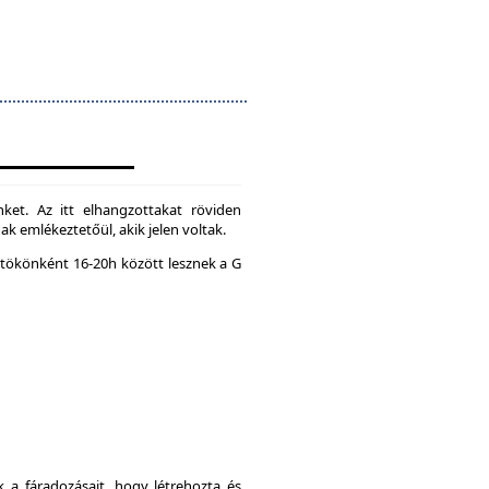
ket. Az itt elhangzottakat röviden
k emlékeztetőül, akik jelen voltak.
tökönként 16-20h között lesznek a G
a fáradozásait, hogy létrehozta és