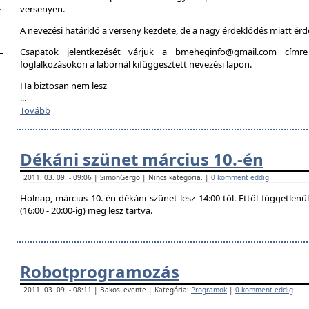
versenyen.
A nevezési határidő a verseny kezdete, de a nagy érdeklődés miatt é
Csapatok jelentkezését várjuk a bmeheginfo@gmail.com címre
foglalkozásokon a labornál kifüggesztett nevezési lapon.
Ha biztosan nem lesz
...
Tovább
Dékáni szünet március 10.-én
2011. 03. 09. - 09:06 | SimonGergo | Nincs kategória. |
0 komment eddig
Holnap, március 10.-én dékáni szünet lesz 14:00-tól. Ettől független
(16:00 - 20:00-ig) meg lesz tartva.
Robotprogramozás
2011. 03. 09. - 08:11 | BakosLevente | Kategória:
Programok
|
0 komment eddig