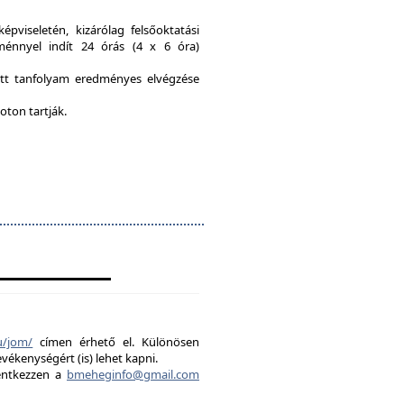
viseletén, kizárólag felsőoktatási
ménnyel indít 24 órás (4 x 6 óra)
ott tanfolyam eredményes elvégzése
oton tartják.
u/jom/
címen érhető el. Különösen
evékenységért (is) lehet kapni.
lentkezzen a
bmeheginfo@gmail.com