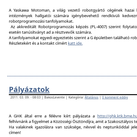
A Yaskawa Motoman, a világ vezető robotgyártó cégének hazai kép
intézmények hallgatói számára igénybevehető rendkívüli kedvez
robotprogramozási tanfolyamokat.
Az akkreditált Robotprogramozás képzés (PL-4007) szerint folytat
esetén tanúsítványt ad a résztvevők számára.
A tanfolyamokat egyedi egyeztetés szerint a G épületben található rob
Részletekért és a kontakt címért
katt ide.
Pályázatok
2011. 03. 09. - 08:03 | BakosLevente | Kategória:
Általános
|
0 komment eddig
A GHK által erre a félévre kiírt pályázata a
http://ghk.ktk.bme.h
felhívnánk a figyelmet a Közösségi Ösztöndíjra, amit a Szakosztályos t
Ha valakinek igazolásra van szüksége, névvel és neptunkóddal je
címen!