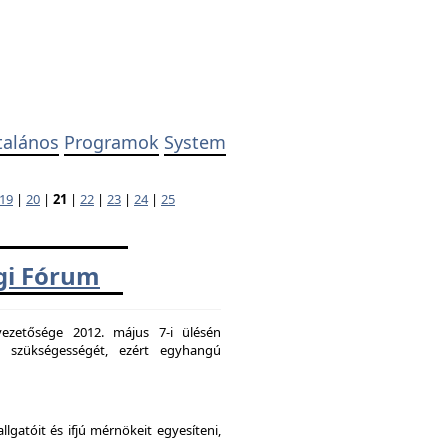
talános
Programok
System
19
|
20
|
21
|
22
|
23
|
24
|
25
ági Fórum
ezetősége 2012. május 7-i ülésén
k szükségességét, ezért egyhangú
atóit és ifjú mérnökeit egyesíteni,