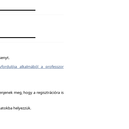
senyt.
vfordulója alkalmából a professzor
enjenek meg, hogy a regisztrációra is
patokba helyezzük.