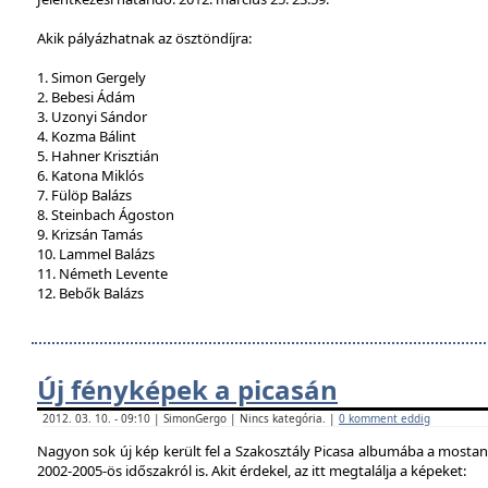
Akik pályázhatnak az ösztöndíjra:
1. Simon Gergely
2. Bebesi Ádám
3. Uzonyi Sándor
4. Kozma Bálint
5. Hahner Krisztián
6. Katona Miklós
7. Fülöp Balázs
8. Steinbach Ágoston
9. Krizsán Tamás
10. Lammel Balázs
11. Németh Levente
12. Bebők Balázs
Új fényképek a picasán
2012. 03. 10. - 09:10 | SimonGergo | Nincs kategória. |
0 komment eddig
Nagyon sok új kép került fel a Szakosztály Picasa albumába a mostan
2002-2005-ös időszakról is. Akit érdekel, az itt megtalálja a képeket: