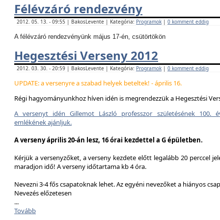
Félévzáró rendezvény
2012. 05. 13. - 09:55 | BakosLevente | Kategória:
Programok
|
0 komment eddig
A félévzáró rendezvényünk május 17-én, csütörtökön
Hegesztési Verseny 2012
2012. 03. 30. - 20:59 | BakosLevente | Kategória:
Programok
|
0 komment eddig
UPDATE: a versenyre a szabad helyek beteltek! - április 16.
Régi hagyományunkhoz híven idén is megrendezzük a Hegesztési Ver
A versenyt idén Gillemot László professzor születésének 100. é
emlékének ajánljuk.
A verseny április 20-án lesz, 16 órai kezdettel a G épületben.
Kérjük a versenyzőket, a verseny kezdete előtt legalább 20 perccel jel
maradjon idő! A verseny időtartama kb 4 óra.
Nevezni 3-4 fős csapatoknak lehet. Az egyéni nevezőket a hiányos csa
Nevezés előzetesen
...
Tovább