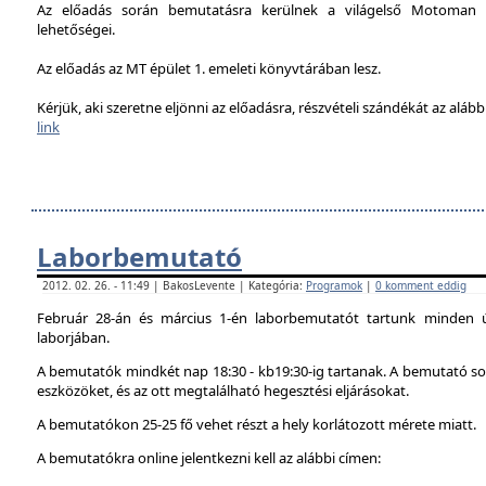
Az előadás során bemutatásra kerülnek a világelső Motoman h
lehetőségei.
Az előadás az MT épület 1. emeleti könyvtárában lesz.
Kérjük, aki szeretne eljönni az előadásra, részvételi szándékát az alábbi
link
Laborbemutató
2012. 02. 26. - 11:49 | BakosLevente | Kategória:
Programok
|
0 komment eddig
Február 28-án és március 1-én laborbemutatót tartunk minden 
laborjában.
A bemutatók mindkét nap 18:30 - kb19:30-ig tartanak. A bemutató sor
eszközöket, és az ott megtalálható hegesztési eljárásokat.
A bemutatókon 25-25 fő vehet részt a hely korlátozott mérete miatt.
A bemutatókra online jelentkezni kell az alábbi címen: