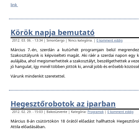
link
Körök napja bemutató
2012. 03. 06. - 13:34 | SimonGergo | Nincs kategória. |
0 komment eddig
Március 7.-én, szerdán a kutúrhét programjain belül megrendez
Szakosztályunk is képviselteti magát. Aki ráér a szerdai napon egy ki
aulájába, ahol megismerhetitek a szakosztályt, beszélgethettek a veze
jó hangulat, így minél többen jöttök ki, annál jobb és erősebb közöss
Várunk mindenkit szeretettel.
Hegesztőrobotok az iparban
2012. 02. 29. - 15:03 | BakosLevente | Kategória:
Programok
|
0 komment eddig
Március 8-án csütörtökön 18 órától előadást hallhattok Hegesztőro
Attila előadásában.