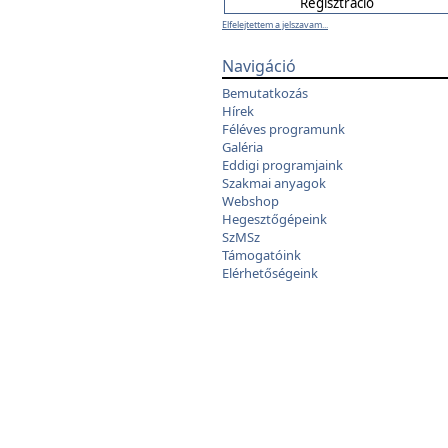
Elfelejtettem a jelszavam...
Navigáció
Bemutatkozás
Hírek
Féléves programunk
Galéria
Eddigi programjaink
Szakmai anyagok
Webshop
Hegesztőgépeink
SzMSz
Támogatóink
Elérhetőségeink